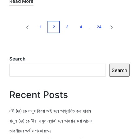
Read More
Posts
1
2
3
4
…
24
PREVIOUS
NEXT
pagination
PAGE
PAGE
Search
Search
Recent Posts
নবী (দঃ) কে মানুষ কিংবা ভাই বলে আখ্যায়িত করা হারাম
রাসুল (দঃ) কে ‘ইয়া রাসুলাল্লাহ’ বলে আহবান করা জায়েয
তাকলীদের অর্থ ও প্রকারভেদ