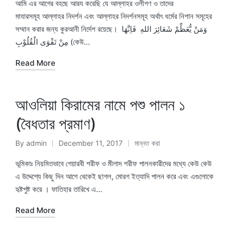
by
in
আমি এর আগের বহছে আরয করেছি যে আল্লাহর ওলীগণ ও তাদের
মাযারসমূহ আল্লাহর নিদর্শন এবং আল্লাহর নিদর্শনসমূহ অর্থাৎ ধর্মের নিশান সমূহের
সম্মান করার জন্য কুরআনী নির্দেশ রয়েছে। وَمَنْ يُّعَظِّمْ شَعَائِرَ اللهِ فَاِنَّهَا
مِنْ تَقْوَى الْقُلُوْبِ (কেউ…
Read More
আওলিয়া কিরামের নামে পশু পালন ১
(বৈধতার প্রমাণ)
By
admin
December 11, 2017
মান্নত করা
Posted
Posted
by
in
ভূমিকাঃ নিয়মিতভাবে গেয়ারবী শরীফ ও মীলাদ শরীফ পালনকারীদের মধ্যে কেউ কেউ
এ উদ্দেশ্যে কিছু দিন আগে থেকেই ছাগল, মোরগ ইত্যাদি পালন করে এবং এগুলোকে
হৃষ্টপুষ্ট করে । ফাতিহার তারিখে এ…
Read More