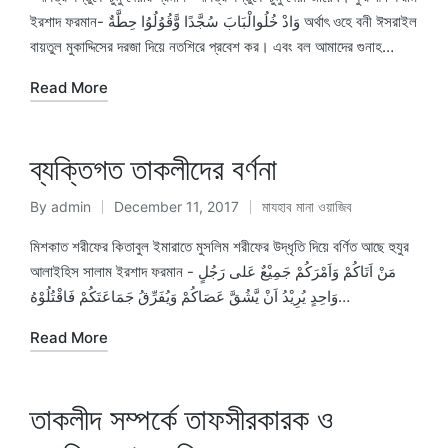
ইরশাদ ফরমান- وَادْ خُلُوالْبَابَ سُجَّدًا وًّقُوُلُوُا حِطَّةٌ অর্থাৎ ওহে বনী ঈসরাইল
বায়তুল মুকাদ্দিসের দরজা দিয়ে নতশিরে প্রবেশ কর। এবং বল আমাদের গুনাহ…
Read More
ব্যক্তিগত তাকলীদের বর্ণনা
By
admin
December 11, 2017
মাযহাব মানা ওয়াজিব
Posted
Posted
by
in
মিশকাত শরীফের কিতাবুল ইমারাতে মুসলিম শরীফের উদ্ধৃতি দিয়ে বর্ণিত আছে হুযুর
আলাইহিস সালাম ইরশাদ ফরমান - مَنْ اَتَاكُمْ وَاَمْرَكُمْ جَمِيْعٌ عَلى رَجُلٍ
وَاحِدٍ يُرِيْدُ اَنْ يَّشُقَّ عَصَاكُمْ وَيُفَرِّقُ جَمَاعَتَكُمْ فَاقْتُلُوْهُ…
Read More
তাকলীদ সম্পর্কে তাফসীরকারক ও