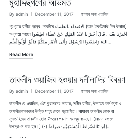
মুহাদ্দিছগণের অভিমত
By
admin
December 11, 2017
মাযহাব মানা ওয়াজিব
Posted
Posted
by
in
প্রখ্যাত হাদীছ গ্রন্থ ‘দারমী’র الاقتداء بالعلماء (আল ইকতিদাউ বিল উলামা)
অধ্যায়ে আছেঃ اَخْبَرْنَا يَعْلى قَالَ اَخْبَرْ نَا عَبْدُ الْمَلِكِ عَنْ عَطَاء اَطِيْعُوا
اللهَ وَاطِيْعُوا الرَّسُوْلَ وَاُلِى الْاَمْرِ مِنْكُمْ قَالُوْا اُوْلُوالْعِلْمِ…
Read More
তাকলীদ ওয়াজিব হওয়ার দলীলাদির বিবরণ
By
admin
December 11, 2017
মাযহাব মানা ওয়াজিব
Posted
Posted
by
in
তাকলীদ যে ওয়াজিব, এটা কুরআনের আয়াত, সহীহ হাদীছ, উম্মতের কর্মপন্থা ও
তাফসীরকারকদের উক্তি সমূহ থেকে প্রমাণিত। সাধারণ তাকলীদ হোক বা
মুজতাহিদের তাকলীদ হোক উভয়ের প্রমাণ মওজুদ রয়েছে। (নিম্নে ওগুলো
উপস্থাপন করা হল।) (১) اِهْدِ نَاالصِّرَاطَ الْمُسْتَقِيْمَ-صِرَاطَ…