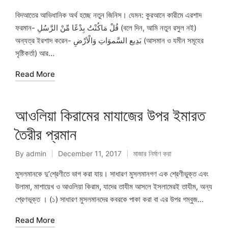
Posted
Posted
by
in
বিদআতের আভিধানিক অর্থ হচ্ছে নতুন জিনিস। যেমন: কুরআনে কারীমে এরশাদ
ফরমান- قُلْ مَاكُنْتُ بِدْعًا مِّنْ الرَّسُلِ (বলে দিন, আমি নতুন রসুল নই)
অন্যত্র ইরশাদ করেন- بَدِيع السَّموَاتِ وَالْاَرْضِ (আসমান ও যমীন সমূহের
সৃষ্টিকর্তা) আর…
Read More
আওলিয়া কিরামের মাযাজের উপর ইমারত
তৈরীর প্রমান
By
admin
December 11, 2017
মাজার নির্মাণ করা
Posted
Posted
by
in
মুসলমানকে দু’শ্রেণীতে ভাগ করা যায়। সাধারণ মুসলমানগণ এক শ্রেণীভুক্ত এবং
উলামা, মাশায়েখ ও আওলিয়া কিরাম, যাদের তাযীম আসলে ইসলামেরই তাযীম, অন্য
শ্রেণভূক্ত । (১) সাধারণ মুসলমানদের কবরকে পাকা করা বা এর উপর গম্বুজ…
Read More