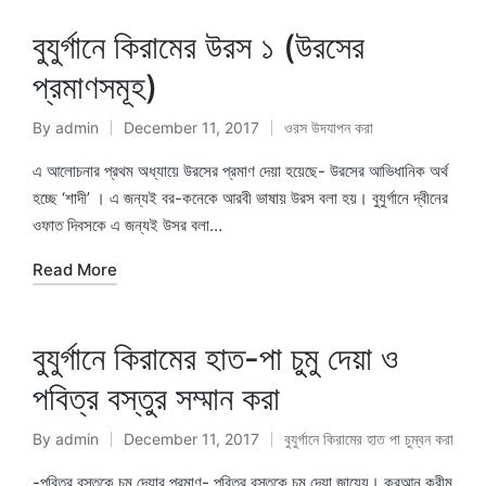
বুযুর্গানে কিরামের উরস ১ (উরসের
প্রমাণসমূহ)
By
admin
December 11, 2017
ওরস উদযাপন করা
Posted
Posted
by
in
এ আলোচনার প্রথম অধ্যায়ে উরসের প্রমাণ দেয়া হয়েছে- উরসের আভিধানিক অর্থ
হচ্ছে ‘শাদী’ । এ জন্যই বর-কনেকে আরবী ভাষায় উরস বলা হয়। বুযুর্গানে দ্বীনের
ওফাত দিবসকে এ জন্যই উসর বলা…
Read More
বুযুর্গানে কিরামের হাত-পা চুমু দেয়া ও
পবিত্র বস্তুর সম্মান করা
By
admin
December 11, 2017
বুযুর্গানে কিরামের হাত পা চুম্বন করা
Posted
Posted
by
in
-পবিত্র বস্তুকে চুমু দেয়ার প্রমাণ- পবিত্র বস্তুকে চুমু দেয়া জায়েয। কুরআন করীম