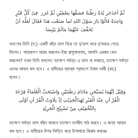
ثُمَّ اَخَذَجَرِ يْدَةً رَطْبَةً فشقَّهَا نِصْفَيْنِ ثُمَّ غَرَز فِىْ كُلِّ قَبْرٍ
وَاحِدَةً قَالُوْا يَارَ سَوْلَ اللهِ لما صَنَعْت هَذَا فَقَالَ لَعَلَّهَ اَنْ
يّخَفَّفَ عَنْهُمَا مَالَمْ يَيْبِسَا
অত:পর তিনি (দ:) একটি কাঁচা ডাল নিয়ে তা দু’ভাগ করে দু’কবরে গেড়ে
দিলেন। সাহাবাগণ আরয করলেন-ইয়া রাসুলাল্লাহ, আপনি এরকম কেন
করলেন? তখন তিনি বললেন: যতক্ষণ পর্যন্ত এ ডাল না শুকাবে, ততক্ষণ পর্যন্ত
ওদের আযাব কম হবে। এ হাদীছের ব্যাখ্যা প্রসংগে ইমাম নববী (রহ:)
বলেন।
وَقِيْلَ اِنَّهُمَا يُسَبِّحَنِ مَادَامَ رَطَبَتَيْنِ وَاسْتَحَبَّ الْعُلَمَاءُ قِرْءَةَ
الْقُرْ اَنِ عِنْدَ الْقَبْرِ لِهَذَالْحَدِيْثِ اِذْ تِلَاوَتُ الْقُرْ اَنِ اَوْلَى
بِالتَّخْفِيْفِ مِنْ تَسْبِيْحِ الْجَرِيْدِ
যতক্ষণ পর্যন্ত ডাল কাঁচা থাকবে ততক্ষণ তসবীহ পাঠ করবে। এ জন্য আযাব
কম হবে। এ হাদীছের উপর ভিত্তি করে উলামায়ে কিরাম কবরের