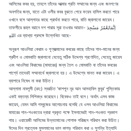
আলিমের কবর হয়, তাহলে তাঁদের আত্মার প্রতি সম্মানের জন্য এবং জনগণের
অবগতির জন্য, যাতে এটা ওলীর কবর বুঝতে পেরে ফয়েয হাসিল করতে পারে
ওখানে বসে আল্লাহর কাছে প্রার্থনা করতে পারে, বাতি জ্বালানো জায়েয।
তাফসীরে রূহুল বয়ানে দশ পারায় সূরা তওবার আয়াত- اِنَّمَايَعْمُرُ مَسْجِدَ
اللهِ এর ব্যাখ্যা প্রসঙ্গে উল্লেখিত আছে-
অনুরূপ আওলিয়া কেরাম ও পূণ্যাত্মাদের কবরের কাছে তাঁদের শান-মানের জন্য
প্রদীপ ও মোমবাতি জ্বালানো যেহেতু সঠিক উদ্দেশ্য প্রণোদিত, সেহেতু জায়েয
এবং আওলিয়া কিরামের (মাযারের) জন্য তৈল ও মোমবাতি বা তাঁদের কবরের
পার্শ্বে তাদেরই সম্মানার্থে জ্বালানো হয়। এ উদ্দেশ্যে মানত করা জায়েয। এ
ব্যাপারে নিষেধ না করা উচিত।
আল্লামা নাবলুসী (রহ:) স্বরচিত ‘কাশপুন নূর আন আসহাবিল কুবুর’ পুস্তিকায়
একই বক্তব্য লিপিবদ্ধ করেছেন। বিবেকও তাই বলে। অর্থাৎ এসব কাজ
জায়েয, যেমন আমি গম্বুজের আলোচনায় বলেছি যে ওসব আওলিয়া কিরামের
মাযারের শান-শওকতের দ্বারা প্রকৃত পক্ষে ইসলামেরই শান-শওকত প্রকাশ
পায়। ওয়ায়েজী আলিমের উন্নতমানের পোশাক পরিচ্ছদ পরিধান করা উচিত।
ঈদের দিন প্রত্যেক মুসলমানের ভাল কাপড় পরিধান করা ও সুগন্ধি ইত্যাদি