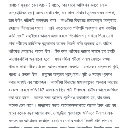
লাগানো সুন্নাত কেন জানেন? যাতে, তার সাথে আলিংগন করতে লোক
আগ্রহান্বিত হয়। এতে বোঝা গেল, যার সাথে সাধারণ মুসলমানদের সম্পর্ক,
তার উচিৎ পরিপাটি অবস্থায় থাকা। আওলিয়া কিরামের মাযারসমূহে আল্লাহর
বান্দাদের যিয়ারতের স্থান । তাই ওগুলোকেও পরিপাটি অবস্থায় রাখা বাঞ্চনীয়।
আমি নজদী ওহাবীদের আমলে হজ্ব করতে গিয়েছিলাম। ওখানে গিয়ে দেখি
কাবা শরীফের চারিদিকে বৃত্তাকার অনেক বিজলী বাতি জ্বলছে এবং হাতিম
শরীফের দেয়ালেও আলো ছিল। ঠিক কাবা শরীফের দরজার সামনে চার চারটি
আলোকবর্তিকা জ্বালানো হতো। যখন মদিনা শরীফে এলাম সেখানে রওযা
পাককে কাবা শরীফ থেকেও আলোকোজ্জল দেখলাম। ওখানকার বাল্বগুলো খুবই
প্রখর ও উজ্জল ছিল। মানুষের অন্তরে শ্রদ্ধাবোধ সৃষ্টি ও মহত্ব প্রকাশ
করার জন্যই এর আয়োজন। আওলিয়া কিরামের মাযারসমূহেও অনরূপ আলোর
ব্যবস্থা করলে ক্ষতি কি? আজকাল বিয়ে শাদী উপলক্ষে বাড়ীঘর আলোকসজ্জিত
করা হয়ে থাকে। অনেক সময় আলোর প্রদীপও জ্বালানো হয়, যার জন্য
অনেক তৈল লাগে। মাদ্রাসার সভায় আলোকসজ্জাখাতে অনেক টাকা খরচ হয়।
মাত্র কয়েক বছর আগের কথা, দেওবন্দীরা মুরাদাবাদে জমিয়তে উলামার এক
সম্মেলনের আয়োজন করেছিল, যেখানে চোখ ঝলসানো বিজলী বাতি লাগানো