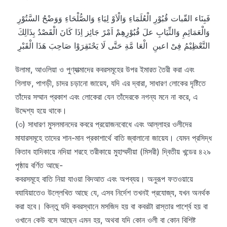
فَبِنَاء القّبات قُبُوْرِ الْعُلَمَاءِ وَالْاَوْ لِيَاءِ وَالصُّلْحَاءِ وَوَضْحُ السَّتُوْرِ
وَالْعَمَائِمِ وَالثِّيَابِ علَ قُبُوْرِهِمْ اَمْرً جَائِز اِذَا كَانَ الْقَصْدُ بِذَالِكَ
التَّعْظِيْمُ فِىْ اعينِ الْعَا مَّةِ حَتَّى لَا يَحْتَقِرَوْا صَاحِبَ هَذَا الْقَبْرِ
উলামা, আওলিয়া ও পুণ্যাত্মাদের কবরসমূহের উপর ইমারত তৈরী করা এবং
গিলাফ, পাগড়ী, চাদর চড়ানো জায়েয, যদি এর দ্বারা, সাধারণ লোকের দৃষ্টিতে
তাঁদের সম্মান প্রকাশ এবং লোকেরা যেন তাঁদেরকে নগন্য মনে না করে, এ
উদ্দেশ্য হয়ে থাকে।
(৩) সাধারণ মুসলমানদের কবরে প্রয়োজনবোধে এবং আল্লাহর ওলীদের
মাযারসমূহে তাদের শান-মান প্রকাশার্থে বাতি জ্বালানো জায়েয। যেমন প্রসিদ্ধ
কিতাব হাদিকায়ে নদিয়া শরহে তরীকায়ে মুহাম্মদীয়া (মিসরী) দ্বিতীয় খন্ডের ৪২৯
পৃষ্ঠায় বর্ণিত আছে-
কবরসমূহে বাতি নিয়া যাওয়া বিদআত এবং অপব্যয়। অনুরূপ ফতওয়ায়ে
বযাযিয়াতেও উল্লেখিত আছে যে, এসব নির্দেশ তখনই প্রযোজ্য, যখন অনর্থক
করা হবে। কিন্তু যদি কবরস্থানে মসজিদ হয় বা কবরটা রাস্তার পার্শ্বে হয় বা
ওখানে কেউ বসে আছেন এমন হয়, অথবা যদি কোন ওলী বা কোন বিশিষ্ট