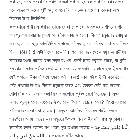
করা হয়, যাতে কবরবাসীর প্রতি অবজ্ঞা করা না হয় বরং উদাসীন ব্যক্তিদের
মনে আদব ও ভয়ের সৃষ্টি হয়, তাহলে গিলাফ চড়ান যায়েয। কেননা আমল
নিয়তের উপর নির্ভরশীল।
ফতওয়ায়ে শামীর এ ইবারত থেকে বোঝা গেল যে, আল্লাহর ওলীগনের শান-
মান প্রকাশ করার জন্য যে কোন বৈধ কাজ জায়েয। গিলাফ চড়ানোর গোড়ার
কথা হলো যে, হুযুর আলাইহিস সালামের পবিত্র যুগেও পবিত্র কাবা ঘরে গিলাফ
ছিল। তিনি (দ:) এটা নিষেধ করেননি। শত শত বছর থেকে হুযুর আলাইহিস
সালামের রওযা পাকের উপর সবুজ রং এর রেশমী চাদর চড়ানো আছে, যা খুবই
মূল্যবান। আজ পর্যন্ত কেউ একে নাজায়েয বলেননি। মকামে ইব্রাহীম অর্থাৎ
যেই পাথরের উপর দাঁড়িয়ে হযরত খলীল (আ:) কাবা শরীফ তৈরী করেছিলেন,
সেই পাথরের উপরও গিলাফ চড়ানো আছে এবং ইমারত তৈরী করা হয়েছে।
খোদার কি শান! নজদী ওহাবীরাও ওগুলোকে পূর্ববৎ রেখে দিয়েছেন। এখন
আমার প্রশ্ন হলো, এগুলোর উপর কেন গিলাফ চড়ানো হলো? নিশ্চয় এসবের
মর্যাদার জন্য তা করা হয়েছে। অনুরূপ আওলিয়া কিরামের প্রতি সম্মান
প্রদর্শনের জন্য তাদের কবর সমূহের উপরও গিলাফ ইত্যাদি রাখা মুস্তাহাব।
তফসীরে রূহুল বয়ানের দশ পারায় সূরা তওবার আয়াত – اِنَّمَا يَعْمُرَ مَسَاجِدَ
اللهِ مَنْ اَمَن بِاللهِ এর প্রসংগে বর্ণিত আছে-