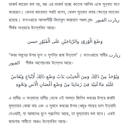
ভাবার্থ জায়েয বলা নয়, বরং এর ভাবার্থ হচ্ছে কতেক আলিম একে সুন্নাত মনে
করেছেন। কেননা জায়েযত সবাই বলেন, কেবল সুন্নাত বলার ক্ষেত্রে মতভেদ
রয়েছে। ফতওয়ায়ে আলমগীরী কিতাবুল কারাহাত পঞ্চম খন্ড زيارت القبور
শীর্ষক অধ্যায়ে উল্লেখিত আছে-
وَضْعَ الْوُرَوْدِ والرِّيَاجَيْنِ عَلَى الْقَبُوْرِ حسن
“কবর সমূহের উপর ফুল ও সুগন্ধি রাখা উত্তম” । ফতওয়ায়ে শামীর زيارت
القبور শীর্ষক আলোচনায় উল্লেখ আছে-
وَيُوْحَذُ مِنْ ذَالِكَ وَمِنَ الْحَدِيْثِ نَدْبُ وَضْعِ ذَالِكَ لْاِتْبَاعِ وَيُقَاسُ
عَلَيْهِ مَااعْتِيْدَ فِىْ زَمَانِنَا مِنْ وَضْعِ اَغْصَانِ الْاَسِ وَنَحْوِهِ
এ হাদীছ ও অন্যান্য হাদীছ থেকে ওই সমস্ত জিনিস কবরের উপরে রাখাটা
মুস্তাহাব বোঝা যায় এবং এ সুবাদে কবরের উপর খেজুর গাছের ডাল ইত্যাদি
দেওয়াটা, যা আমাদের যুগে প্রচলিত আছে, তা মুস্তাহাব বলা যাবে। একই
জায়গায় শামীতে আরও উল্লেখিত আছে-