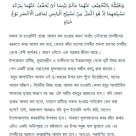
وَتَعْلِيْلُهُ بِالتَّخْفِيْفِ عَنْهُمَا مَالَمْ يَيْبِسَا اَىْ يُخَفَّفُ عَنْهُمَا بِبَرْكَةِ
تَسْبِيْحِهِمَا اِذْ هُوَ اكْمَلُ مِنْ تَسْبِيْحِ الْيَابِسِ لِمَافِى الْاَخْضَرِ نَوْعُ
حَيَاةٍ
শুকনা না হওয়াটাই হচ্ছে আযাব কম হওয়ার কারণ অর্থাৎ ওইসবের তাসবীহের
বরকতে কবর আযাব কম হবে, কেননা কাঁচা ডালের তসবীহ শুকনা ডালের তসবীহ
থেকে বেশী কার্যকর। কারণ ওটাতে এক প্রকার জীবন আছে।
উপরোক্ত হাদীছ, মুহাদ্দেছীন ও ফকীহগণের ইবারতসমূহ থেকে দুটি বিষয় জানা
গেল একটি হচ্ছে প্রত্যেক মুসলমানের কবরে সজীব বস্তু রাখা জায়েয।
হুযুর আলাইহিস সালাম ওই দু-কবরের উপর ডাল পুঁতে দিয়েছিলেন, যাদের
আযাব হচ্ছিল। দ্বিতীয় বিষয় হচ্ছে আযাব কম হওয়াটা কেবল হুযূর আলাইহিস
সালামের দুআর কারণে নয় বরং এটা সজীব বস্তুর বরকতের ফল। যদি কেবল
দুআয় আযাব কম হতো, তাহলে হাদীছে শুকনা হওয়ার শর্তারোপ কেন করা
হলো? তাই, আজকাল আমরাও যদি ফুল ইত্যাদি অর্পন করি, তাতেও
ইনশাআল্লাহ কবরবাসির উপকার হবে। সাধারণ মুসলমানদের কবর কাঁচা রাখার
এটাও একটা অভিপ্রায় যে বর্ষাকালে এর উপর সবুজ ঘাস জন্মাবে এবং এর
তসবীহের বরকতে কবরবাসির আযাব কম হবে। অতএব, প্রমাণিত হলো,