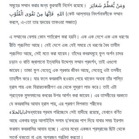
সমূহের সম্মান করার জন্য কুরআনী নির্দেশ রয়েছে। وَمَنْ يُّعَظِّمْ شَعَائِرَ
اللهِ فَاِنَّهَا مِنْ تَقْوَى الْقُلُوْبِ (কেউ আল্লাহর নিদর্শনাবলীকে সম্মান
করলে, এ-তো তার হৃদয়ের তাকওয়া সজ্ঞাত)
এ সম্মানের বেলায় কোন শর্তারোপ করা হয়নি। এক এক দেশে এক এক ধরণের
রীতি প্রচলিত আছে। যেই দেশে এবং যেই সময়ে যে ধরণের বৈধ তাযীম
প্রচলিত আছে, সেই মতে করা যায়েয। তাঁদের কবরসমূহে ফুল অর্পন চাদর
চড়ান ও বাতি জ্বালানো ইত্যাদির উদ্দেশ্য সম্মান প্রদর্শন, তাই এগুলো
জায়েয। তাজা ফুল যেহেতু এক প্রকার জীবন আছে, সেহেতু ওটা তসবীহ
তাহলীল করে। যার ফলে কবরবাসি ছওয়াব পেয়ে থাকেন অথবা তাঁর শাস্তি
হ্রাস পায় এবং যিয়ারতকারীগণ এর থেকে সুঘ্রাণ লাভ করে। তাই এটা
প্রত্যেক মুসলমানের কবরের উপর আর্পন করা জায়েয। এর তাসবীহের বরকতে
যে কবরবাসির আযাব হ্রাস পায়, এর প্রমাণ মিশকাত শরীফের
ادابالخلاءঅধ্যায়ের প্রথম পরিচ্ছেদে সেই হাদীছে রয়েছে, যেখানে বর্ণিত
আছে একবার হুযুর আলাইহিস সলাম দু’কবরের পাশ দিয়ে যাবার সময় ইরশাদ
ফরমান কবরবাসির আযাব হচ্ছে। এদের মধ্যে একজন প্রস্রাবের ছিটা থেকে
সতর্ক থকতো না এবং অপরজন পরনিন্দা করতো।