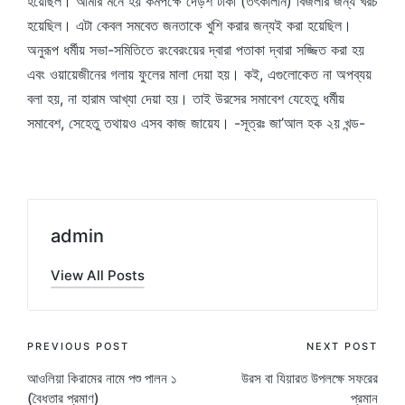
হয়েছিল। আমার মনে হয় কমপক্ষে দেড়শ টাকা (তৎকালীন) বিজলীর জন্য খরচ
হয়েছিল। এটা কেবল সমবেত জনতাকে খুশি করার জন্যই করা হয়েছিল।
অনুরূপ ধর্মীয় সভা-সমিতিতে রংবেরংয়ের দ্বারা পতাকা দ্বারা সজ্জিত করা হয়
এবং ওয়ায়েজীনের গলায় ফুলের মালা দেয়া হয়। কই, এগুলোকেত না অপব্যয়
বলা হয়, না হারাম আখ্যা দেয়া হয়। তাই উরসের সমাবেশ যেহেতু ধর্মীয়
সমাবেশ, সেহেতু তথায়ও এসব কাজ জায়েয। -সূত্রঃ জা’আল হক ২য় খন্ড-
admin
View All Posts
Post
PREVIOUS POST
NEXT POST
আওলিয়া কিরামের নামে পশু পালন ১
উরস বা যিয়ারত উপলক্ষে সফরের
navigation
(বৈধতার প্রমাণ)
প্রমান