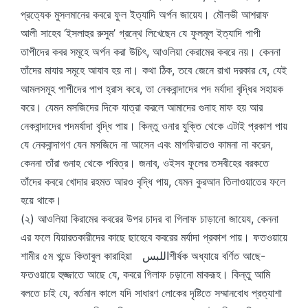
প্রত্যেক মুসলমানের কবরে ফুল ইত্যাদি অর্পন জায়েয। মৌলভী আশরাফ
আলী সাহেব ‘ইসলাহুর রুসুম’ গ্রন্থে লিখেছেন যে ফুলমূল ইত্যাদি পাপী
তাপীদের কবর সমূহে অর্পন করা উচিৎ, আওলিয়া কেরামের কবরে নয়। কেননা
তাঁদের মাযার সমূহে আযাব হয় না। কথা ঠিক, তবে জেনে রাখা দরকার যে, যেই
আমলসমূহ পাপীদের পাপ হ্রাস করে, তা নেকবান্দাদের পদ মর্যাদা বৃদ্ধির সহায়ক
করে। যেমন মসজিদের দিকে যাত্রা করলে আমাদের গুনাহ মাফ হয় আর
নেকবান্দাদের পদমর্যাদা বৃদ্ধি পায়। কিন্তু ওনার যুক্তি থেকে এটাই প্রকাশ পায়
যে নেকবান্দাগণ যেন মসজিদে না আসেন এবং মাগফিরাতও কামনা না করেন,
কেননা তাঁরা গুনাহ থেকে পবিত্র। জনাব, ওইসব ফুলের তসবীহের বরকতে
তাঁদের কবরে খোদার রহমত আরও বৃদ্ধি পায়, যেমন কুরআন তিলাওয়াতের ফলে
হয়ে থাকে।
(২) আওলিয়া কিরামের কবরের উপর চাদর বা গিলাফ চাড়ানো জায়েয, কেননা
এর ফলে যিয়ারতকারীদের কাছে ছাহেবে কবরের মর্যাদা প্রকাশ পায়। ফতওয়ায়ে
শামীর ৫ম খন্ডে কিতাবুল কারাহিয়া اللبسশীর্ষক অধ্যায়ে বর্ণিত আছে-
ফতওয়ায়ে হুজ্জাতে আছে যে, কবরে গিলাফ চড়ানো মাকরূহ। কিন্তু আমি
বলতে চাই যে, বর্তমান কালে যদি সাধারণ লোকের দৃষ্টিতে সম্মানবোধ প্রত্যাশা