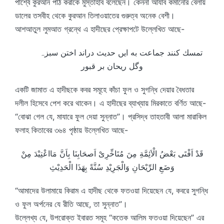
পার্শ্বে কুরআন পাঠ করাকে মুস্তাহাব বলেছেন। কেননা আযাব কমানোর বেলায়
ডালের তসবীহ থেকে কুরআন তিলাওয়াতের গুরুত্ব অনেক বেশী।
আশআতুল লুমআত গ্রন্থে এ হাদীছের প্রেক্ষাপটে উল্লেখিত আছে-
تمسك كنند جماعت به ايں حديث دراند اختن سبزہ
وگل ريحان بر قبور
একটি জামাত এ হাদীছকে কবর সমূহে কাঁচা ফুল ও সুগন্ধি দেয়ার বৈধতার
দলীল হিসেবে পেশ করে থাকেন। এ হাদীছের ব্যাখ্যায় মিরকাতে বর্ণিত আছে-
“বোঝা গেল যে, মাযারে ফুল দেয়া সুন্নাত”। প্রসিদ্ধ তাহতাবী আলা মারাকিল
ফলাহ কিতাবের ৩৬৪ পৃষ্ঠায় উল্লেখিত আছে-
قَدْ اَفْتَى بَعْضُ الْاَئِمَّةِ مِنَ مُتَاخِّرِىْ اَصحَابِنَا بِاَنَّ مَااعْتِيْدَ مِنْ
وَضَعِ الرِّيْحَانِ وَالْجَرِيْدِ سُنَّةً بِهَذَا الْحَدِيْثِ
“আমাদের উলামায়ে কিরাম এ হাদীছ থেকে ফতওয়া দিয়েছেন যে, কবরে সুগন্ধি
ও ফুল অর্পনের যে রীতি আছে, তা সুন্নাত”।
উল্লেখ্য যে, উপরোক্ত ইবারত সমূহ “কতেক আলিম ফতওয়া দিয়েছেন” এর