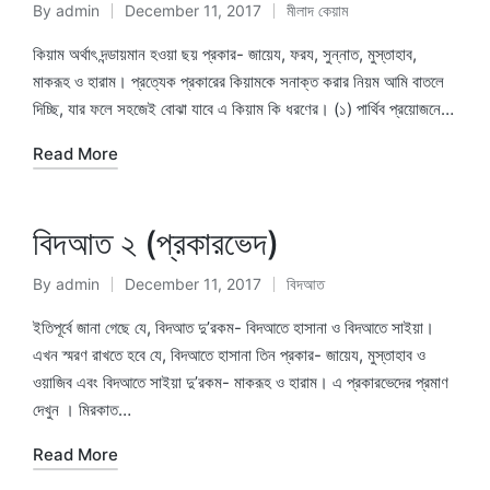
By
admin
December 11, 2017
মীলাদ কেয়াম
Posted
Posted
by
in
কিয়াম অর্থাৎ দন্ডায়মান হওয়া ছয় প্রকার- জায়েয, ফরয, সুন্নাত, মুস্তাহাব,
মাকরূহ ও হারাম। প্রত্যেক প্রকারের কিয়ামকে সনাক্ত করার নিয়ম আমি বাতলে
দিচ্ছি, যার ফলে সহজেই বোঝা যাবে এ কিয়াম কি ধরণের। (১) পার্থিব প্রয়োজনে…
Read More
বিদআত ২ (প্রকারভেদ)
By
admin
December 11, 2017
বিদআত
Posted
Posted
by
in
ইতিপূর্বে জানা গেছে যে, বিদআত দু’রকম- বিদআতে হাসানা ও বিদআতে সাইয়া।
এখন স্মরণ রাখতে হবে যে, বিদআতে হাসানা তিন প্রকার- জায়েয, মুস্তাহাব ও
ওয়াজিব এবং বিদআতে সাইয়া দু’রকম- মাকরূহ ও হারাম। এ প্রকারভেদের প্রমাণ
দেখুন । মিরকাত…
Read More