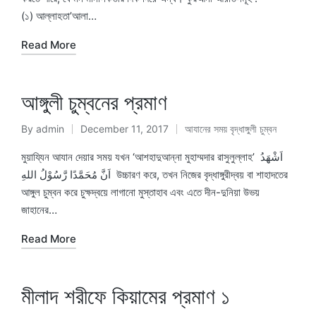
(১) আল্লাহতা’আলা…
Read More
আঙ্গুলী চুম্বনের প্রমাণ
By
admin
December 11, 2017
আযানের সময় বৃদ্ধাঙ্গুলী চুম্বন
Posted
Posted
by
in
মুয়ায্যিন আযান দেয়ার সময় যখন ‘আশহাদুআন্না মুহাম্মদার রাসুলুল্লাহ’ اَشْهَدُ
اَنَّ مُحَمَّدًا رَّسُوْلُ اللهِ উচ্চারণ করে, তখন নিজের বৃদ্ধাঙ্গুরীদ্বয় বা শাহাদতের
আঙ্গুল চুম্বন করে চুক্ষদ্বয়ে লাগানো মুস্তাহাব এবং এতে দীন-দুনিয়া উভয়
জাহানের…
Read More
মীলাদ শরীফে কিয়ামের প্রমাণ ১