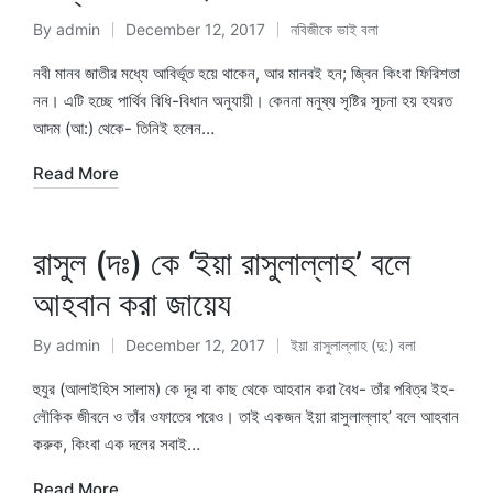
By
admin
December 12, 2017
নবিজীকে ভাই বলা
Posted
Posted
by
in
নবী মানব জাতীর মধ্যে আবির্ভূত হয়ে থাকেন, আর মানবই হন; জ্বিন কিংবা ফিরিশতা
নন। এটি হচ্ছে পার্থিব বিধি-বিধান অনুযায়ী। কেননা মনুষ্য সৃষ্টির সূচনা হয় হযরত
আদম (আ:) থেকে- তিনিই হলেন…
Read More
রাসুল (দঃ) কে ‘ইয়া রাসুলাল্লাহ’ বলে
আহবান করা জায়েয
By
admin
December 12, 2017
ইয়া রাসুলাল্লাহ (দু:) বলা
Posted
Posted
by
in
হুযুর (আলাইহিস সালাম) কে দূর বা কাছ থেকে আহবান করা বৈধ- তাঁর পবিত্র ইহ-
লৌকিক জীবনে ও তাঁর ওফাতের পরেও। তাই একজন ইয়া রাসুলাল্লাহ’ বলে আহবান
করুক, কিংবা এক দলের সবাই…
Read More