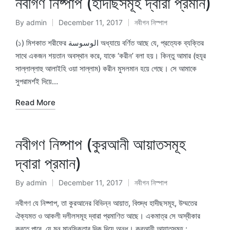
নবীগণ নিষ্পাপ (হাদীছসমূহ দ্বারা প্রমান)
By
admin
December 11, 2017
নবীগন নিস্পাপ
Posted
Posted
by
in
(১) মিশকাত শরীফের الوسوسة অধ্যায়ে বর্ণিত আছে যে, প্রত্যেক ব্যক্তির
সাথে একজন শয়তান অবস্থান করে, যাকে ‘করীন’ বলা হয়। কিন্তু আমার (হুযূর
সাল্লাল্লাহু আলাইহি ওয়া সাল্লাম) করীন মুসলমান হয়ে গেছে। সে আমাকে
সুপরামর্শই দিয়ে…
Read More
নবীগণ নিষ্পাপ (কুরআনী আয়াতসমূহ
দ্বারা প্রমান)
By
admin
December 11, 2017
নবীগন নিস্পাপ
Posted
Posted
by
in
নবীগণ যে নিষ্পাপ, তা কুরআনের বিভিন্ন আয়াত, বিশুদ্ধ হাদীছসমূহ, উম্মতের
ঐক্যমত ও আকলী দলীলসমূহ দ্বারা প্রমাণিত আছে। একমাত্র সে অস্বীকার
করতে পারে, যে মন মানসিকতার দিক দিয়ে অন্ধ। কুরআনী আয়াতসমূহ :