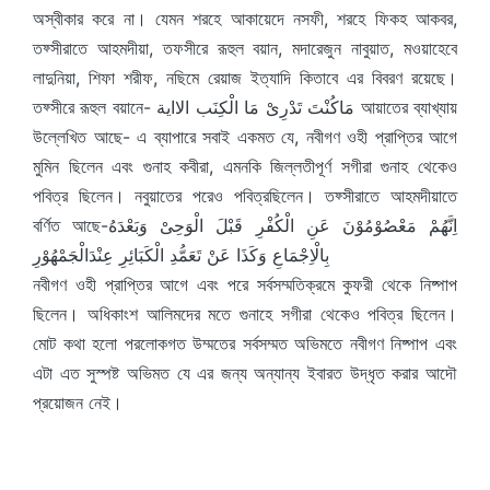
অস্বীকার করে না। যেমন শরহে আকায়েদে নসফী, শরহে ফিকহ আকবর,
তফ্সীরাতে আহমদীয়া, তফসীরে রূহুল বয়ান, মদারেজুন নাবুয়াত, মওয়াহেবে
লাদুনিয়া, শিফা শরীফ, নছিমে রেয়াজ ইত্যাদি কিতাবে এর বিবরণ রয়েছে।
তফ্সীরে রূহুল বয়ানে- مَاكُنْتَ تَدْرِىْ مَا الْكِنَب الااية আয়াতের ব্যাখ্যায়
উল্লেখিত আছে- এ ব্যাপারে সবাই একমত যে, নবীগণ ওহী প্রাপ্তির আগে
মুমিন ছিলেন এবং গুনাহ কবীরা, এমনকি জিল্লতীপূর্ণ সগীরা গুনাহ থেকেও
পবিত্র ছিলেন। নবুয়াতের পরেও পবিত্রছিলেন। তফ্সীরাতে আহমদীয়াতে
বর্ণিত আছে-اِنَّهُمْ مَعْصُوْمُوْنَ عَنِ الْكُفْرِ قَبْلَ الْوَحِىْ وَبَعْدَهُ
بِالْاِجْمَاعِ وَكَذَا عَنْ تَعَمُّدِ الْكَبَائِرِ عِنْدَالْجَمْهُوْرِ
নবীগণ ওহী প্রাপ্তির আগে এবং পরে সর্বসম্মতিক্রমে কুফরী থেকে নিষ্পাপ
ছিলেন। অধিকাংশ আলিমদের মতে গুনাহে সগীরা থেকেও পবিত্র ছিলেন।
মোট কথা হলো পরলোকগত উম্মতের সর্বসম্মত অভিমতে নবীগণ নিষ্পাপ এবং
এটা এত সুস্পষ্ট অভিমত যে এর জন্য অন্যান্য ইবারত উদ্ধৃত করার আদৌ
প্রয়োজন নেই।