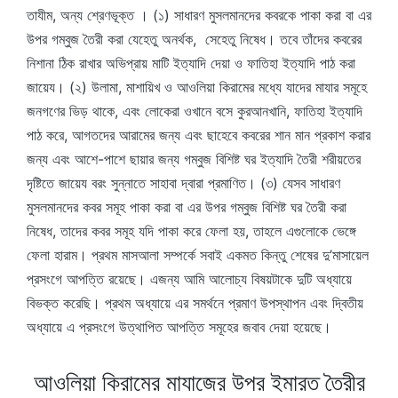
তাযীম, অন্য শ্রেণভূক্ত । (১) সাধারণ মুসলমানদের কবরকে পাকা করা বা এর
উপর গম্বুজ তৈরী করা যেহেতু অনর্থক, সেহেতু নিষেধ। তবে তাঁদের কবরের
নিশানা ঠিক রাখার অভিপ্রায় মাটি ইত্যাদি দেয়া ও ফাতিহা ইত্যাদি পাঠ করা
জায়েয। (২) উলামা, মাশায়িখ ও আওলিয়া কিরামের মধ্যে যাদের মাযার সমূহে
জনগণের ভিড় থাকে, এবং লোকেরা ওখানে বসে কুরআনখানি, ফাতিহা ইত্যাদি
পাঠ করে, আগতদের আরামের জন্য এবং ছাহেবে কবরের শান মান প্রকাশ করার
জন্য এবং আশে-পাশে ছায়ার জন্য গম্বুজ বিশিষ্ট ঘর ইত্যাদি তৈরী শরীয়তের
দৃষ্টিতে জায়েয বরং সুন্নাতে সাহাবা দ্বারা প্রমাণিত। (৩) যেসব সাধারণ
মুসলমানদের কবর সমূহ পাকা করা বা এর উপর গম্বুজ বিশিষ্ট ঘর তৈরী করা
নিষেধ, তাদের কবর সমূহ যদি পাকা করে ফেলা হয়, তাহলে এগুলোকে ভেঙ্গে
ফেলা হারাম। প্রথম মাসআলা সম্পর্কে সবাই একমত কিন্তু শেষের দু’মাসায়েল
প্রসংগে আপত্তি রয়েছে। এজন্য আমি আলোচ্য বিষয়টাকে দুটি অধ্যায়ে
বিভক্ত করেছি। প্রথম অধ্যায়ে এর সমর্থনে প্রমাণ উপস্থাপন এবং দ্বিতীয়
অধ্যায়ে এ প্রসংগে উত্থাপিত আপত্তি সমূহের জবাব দেয়া হয়েছে।
আওলিয়া কিরামের মাযাজের উপর ইমারত তৈরীর