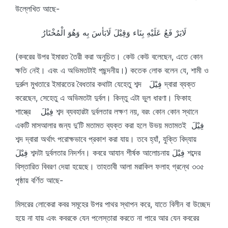
উল্লেখিত আছে-
لَايَرْ فَعُ عَلَيْهِ بِنَاء وَقِيْلَ لَابَأسَ بِه وَهُوَ الْمُخْتَارُ
(কবরের উপর ইমারত তৈরী করা অনুচিত। কেউ কেউ বলেছেন, এতে কোন
ক্ষতি নেই। এবং এ অভিমতটাই পছন্দনীয়।) কতেক লোক বলেন যে, শামী ও
দুর্রুল মুখতারে ইমারতের বৈধতার কথাটা যেহেতু শব্দ فِيْلَ দ্বারা ব্যক্ত
করেছেন, সেহেতু এ অভিমতটা দুর্বল। কিন্তু এটা ভুল ধারণা। ফিকাহ
শাস্ত্রে فِيْلَ শব্দ ব্যবহারটা দুর্বলতার লক্ষণ নয়, বরং কোন কোন স্থানে
একটি মাসআলার জন্য দু’টি মতামত ব্যক্ত করা হলে উভয় মতামতই فِيْلَ
শব্দ দ্বারা অর্থাৎ পরোক্ষভাবে প্রকাশ করা যায়। তবে হ্যাঁ, যুক্তি বিদ্যায়
فِيْلَ শব্দটা দুর্বলতার নিদর্শন। কবরে আযান শীর্ষক আলোচনায় فِيْلَ শব্দের
বিস্তারিত বিবরণ দেয়া হয়েছে। তাহতাবী আলা মরাকিল ফলাহ গ্রন্থে ৩৩৫
পৃষ্ঠায় বর্ণিত আছে-
মিসরের লোকেরা কবর সমূহের উপর পাথর স্থাপন করে, যাতে বিলীন বা উচ্ছেদ
হয়ে না যায় এবং কবরকে যেন পলেস্তারা করতে না পারে আর যেন কবরের