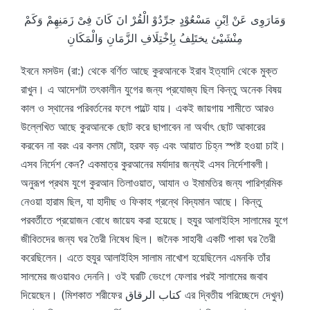
وَمَارَوِى عَنْ اِبْنِ مَسْعُوْدٍ جرِّدُوْ الْقُرْ انَ كَانَ فِىْ زَمَنِهِمْ وَكَمْ
مِنْشَيْئ يختَلِفُ بِاِخْتِلَافِ الزَّمَانِ وَالْمَكَانِ
ইবনে মসউদ (রা:) থেকে বর্ণিত আছে কুরআনকে ইরাব ইত্যাদি থেকে মুক্ত
রাখুন। এ আদেশটা তৎকালীন যুগের জন্য প্রযোজ্য ছিল কিন্তু অনেক বিষয়
কাল ও স্থানের পরিবর্তনের ফলে পাল্টে যায়। একই জায়গায় শামীতে আরও
উল্লেখিত আছে কুরআনকে ছোট করে ছাপাবেন না অর্থাৎ ছোট আকারের
করবেন না বরং এর কলম মোটা, হরফ বড় এবং আয়াত চিহ্ন স্পষ্ট হওয়া চাই।
এসব নির্দেশ কেন? একমাত্র কুরআনের মর্যাদার জন্যই এসব নির্দেশাবলী।
অনুরূপ প্রথম যুগে কুরআন তিলাওয়াত, আযান ও ইমামতির জন্য পারিশ্রমিক
নেওয়া হারাম ছিল, যা হাদীছ ও ফিকাহ গ্রন্থে বিদ্যমান আছে। কিন্তু
পরবর্তীতে প্রয়োজন বোধে জায়েয করা হয়েছে। হুযুর আলাইহিস সালামের যুগে
জীবিতদের জন্য ঘর তৈরী নিষেধ ছিল। জনৈক সাহাবী একটি পাকা ঘর তৈরী
করেছিলেন। এতে হুযুর আলাইহিস সালাম নাখোশ হয়েছিলেন এমনকি তাঁর
সালমের জওয়াবও দেননি। ওই ঘরটি ভেংগে ফেলার পরই সালামের জবাব
দিয়েছেন। (মিশকাত শরীফের كتاب الرقاق এর দ্বিতীয় পরিচ্ছেদে দেখুন)