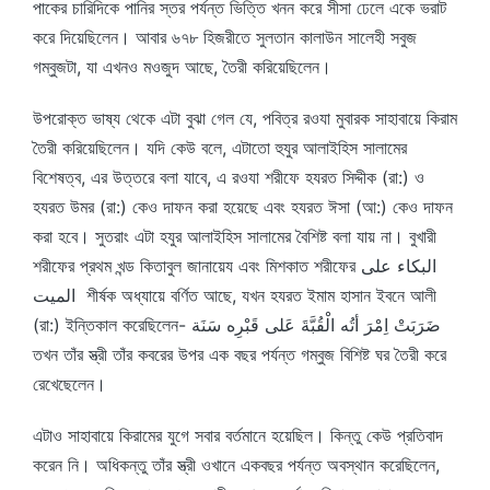
পাকের চারিদিকে পানির স্তর পর্যন্ত ভিত্তি খনন করে সীসা ঢেলে একে ভরাট
করে দিয়েছিলেন। আবার ৬৭৮ হিজরীতে সুলতান কালাউন সালেহী সবুজ
গম্বুজটা, যা এখনও মওজুদ আছে, তৈরী করিয়েছিলেন।
উপরোক্ত ভাষ্য থেকে এটা বুঝা গেল যে, পবিত্র রওযা মুবারক সাহাবায়ে কিরাম
তৈরী করিয়েছিলেন। যদি কেউ বলে, এটাতো হুযুর আলাইহিস সালামের
বিশেষত্ব, এর উত্তরে বলা যাবে, এ রওযা শরীফে হযরত সিদ্দীক (রা:) ও
হযরত উমর (রা:) কেও দাফন করা হয়েছে এবং হযরত ঈসা (আ:) কেও দাফন
করা হবে। সুতরাং এটা হযুর আলাইহিস সালামের বৈশিষ্ট বলা যায় না। বুখারী
শরীফের প্রথম খন্ড কিতাবুল জানায়েয এবং মিশকাত শরীফের البكاء على
الميت শীর্ষক অধ্যায়ে বর্ণিত আছে, যখন হযরত ইমাম হাসান ইবনে আলী
(রা:) ইন্তিকাল করেছিলেন- ضَرَبَتْ اِمْرَ أتُه الْقُبَّةَ عَلى قَبْرِه سَنَة
তখন তাঁর স্ত্রী তাঁর কবরের উপর এক বছর পর্যন্ত গম্বুজ বিশিষ্ট ঘর তৈরী করে
রেখেছেলেন।
এটাও সাহাবায়ে কিরামের যুগে সবার বর্তমানে হয়েছিল। কিন্তু কেউ প্রতিবাদ
করেন নি। অধিকন্তু তাঁর স্ত্রী ওখানে একবছর পর্যন্ত অবস্থান করেছিলেন,