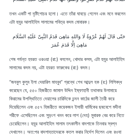
তখন একটি পা দৃষ্টিগোচর হলো। এতে তাঁরা ঘাবড়ে গেলেন এবং মনে করলেন
এটা হুযুর আলাইহিস সালামের পবিত্র কদম মোবারক।
حَتّى قَالَ لَهُمْ عُرْوَةُ لَا وَاللهِ مَاهِىَ قَدَمُ النَّبِىِّ عَلَيْهِ السَّلَام
مَاهِىَ اِلَّا قَدَمَ عُمَرَ
শেষ পর্যন্ত হযরত ওরওয়া (রা:) বললেন, খোদার কসম, এটা হুযুর আলাইহিস
সালামের কদম নয়, এটা হযরত ফারুকের (রা:) কদম।
“জযবুল কুলুব ইলা দেয়ারিল মাহবুব” গ্রন্থে শেখ আব্দুল হক (র:) লিপিবদ্ধ
করেছেন যে, ৫৫০ হিজরীতে জামাল উদ্দিন ইষ্ফাহানী তথাকার উলামায়ে
কিরামের উপস্থিতিতে দেয়ালের চারিদিকে চন্দন কাঠের জালী তৈরী করে
দিয়েছিলেন এবং ৫৫৭ হিজরীতে কয়েকজন ইসায়ী ধার্মিকের ছদ্মবেশে মদীনা
শরীফে এসেছিলেন এবং সুড়ংগ খনন করে লাশ (দেহ) মুবারক বের করে নিতে
চেয়েছিলেন। হুযুর আলাইহিস সালাম তৎকালীন বাদশাকে তিনবার স্বপ্ন
দেখালেন। অত:পর বাদশাহতাদেরকে কতল করার নির্দেশ দিলেন এবং রওযা