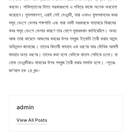
করবেন। পাকিস্তানের বিগত সরকারগুলো এ পবিত্র কাজে অনেক অবহেলা
করেছেন। মুসলমানগণ, এরাই সেই দেওবন্দী, যারা এখনও মুসলমানদের কবর
সমূহ ভেংগে ফেলার পক্ষপাতি এবং যারা নযদী সরকারকে সাহাবায়ে কিরামের
কবর সমূহ ভেংগে ফেলার কারণে তার যোগে মুবারকবাদ জানিয়েছিল। অথচ
আজ তারা কায়েদে আজমের কবরের উপর গম্বুজ ইত্যাদি তৈরী করায় আনন্দ
অভিনন্দন জানাচ্ছে। তাদের কিতাবী মাযহাব এক ধরণের আর মৌখিক আমলী
মাযহাব অন্য ধরণের। তাদের কথা হলো যেদিকে বাতাস সেদিকে চলো। যা
হোক দেওবন্দীরাও মাযারের উপর গম্বুজ তৈরী করার সমর্থক হলো। -সূত্রঃ
জা’আল হক ২য় খন্ড-
admin
View All Posts