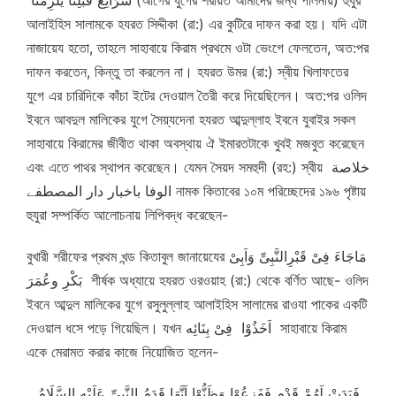
আলাইহিস সালামকে হযরত সিদ্দীকা (রা:) এর কুটিরে দাফন করা হয়। যদি এটা
নাজায়েয হতো, তাহলে সাহাবায়ে কিরাম প্রথমে ওটা ভেংগে ফেলতেন, অত:পর
দাফন করতেন, কিন্তু তা করলেন না। হযরত উমর (রা:) স্বীয় খিলাফতের
যুগে এর চারিদিকে কাঁচা ইটের দেওয়াল তৈরী করে দিয়েছিলেন। অত:পর ওলিদ
ইবনে আবদুল মালিকের যুগে সৈয়্যদেনা হযরত আব্দুল্লাহ ইবনে যুবাইর সকল
সাহাবায়ে কিরামের জীবীত থাকা অবস্থায় ঐ ইমারতটাকে খুবই মজবুত করেছেন
এবং এতে পাথর স্থাপন করেছেন। যেমন সৈয়দ সমহুদী (রহ:) স্বীয় خلاصة
الوفا باخبار دار المصطفے নামক কিতাবের ১০ম পরিচ্ছেদের ১৯৬ পৃষ্টায়
হুযুরা সম্পর্কিত আলোচনায় লিপিবদ্ধ করেছেন-
বুখারী শরীফের প্রথম খন্ড কিতাবুল জানায়েযের مَاجَاءَ فِىْ قَبْرِالنَّبِىِّ وَاَبِىْ
بَكْرِ وعُمَرَ শীর্ষক অধ্যায়ে হযরত ওরওয়াহ (রা:) থেকে বর্ণিত আছে- ওলিদ
ইবনে আব্দুল মালিকের যুগে রসুলুল্লাহ আলাইহিস সালামের রাওযা পাকের একটি
দেওয়াল ধসে পড়ে গিয়েছিল। যখন اَخَذُوْا فِىْ بِنَائِه সাহাবায়ে কিরাম
একে মেরামত করার কাজে নিয়োজিত হলেন-
فَبَدَتْ لَهُمْ قَدْم فَفَزِعُوْا وَظَنُّوْا اَنَّهَا قَدَمُ النَّبِىِّ عَلَيْهِ السَّلَامُ