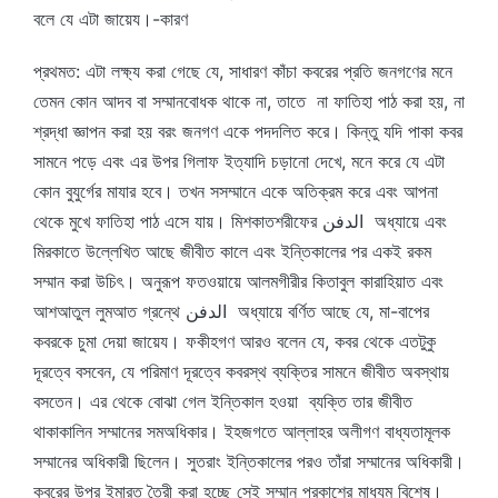
বলে যে এটা জায়েয।-কারণ
প্রথমত: এটা লক্ষ্য করা গেছে যে, সাধারণ কাঁচা কবরের প্রতি জনগণের মনে
তেমন কোন আদব বা সম্মানবোধক থাকে না, তাতে না ফাতিহা পাঠ করা হয়, না
শ্রদ্ধা জ্ঞাপন করা হয় বরং জনগণ একে পদদলিত করে। কিন্তু যদি পাকা কবর
সামনে পড়ে এবং এর উপর গিলাফ ইত্যাদি চড়ানো দেখে, মনে করে যে এটা
কোন বুযুর্গের মাযার হবে। তখন সসম্মানে একে অতিক্রম করে এবং আপনা
থেকে মুখে ফাতিহা পাঠ এসে যায়। মিশকাতশরীফের الدفن অধ্যায়ে এবং
মিরকাতে উল্লেখিত আছে জীবীত কালে এবং ইন্তিকালের পর একই রকম
সম্মান করা উচিৎ। অনুরূপ ফতওয়ায়ে আলমগীরীর কিতাবুল কারাহিয়াত এবং
আশআতুল লুমআত গ্রন্থে الدفن অধ্যায়ে বর্ণিত আছে যে, মা-বাপের
কবরকে চুমা দেয়া জায়েয। ফকীহগণ আরও বলেন যে, কবর থেকে এতটুকু
দূরত্বে বসবেন, যে পরিমাণ দূরত্বে কবরস্থ ব্যক্তির সামনে জীবীত অবস্থায়
বসতেন। এর থেকে বোঝা গেল ইন্তিকাল হওয়া ব্যক্তি তার জীবীত
থাকাকালিন সম্মানের সমঅধিকার। ইহজগতে আল্লাহর অলীগণ বাধ্যতামূলক
সম্মানের অধিকারী ছিলেন। সুতরাং ইন্তিকালের পরও তাঁরা সম্মানের অধিকারী।
কবরের উপর ইমারত তৈরী করা হচ্ছে সেই সম্মান প্রকাশের মাধ্যম বিশেষ।