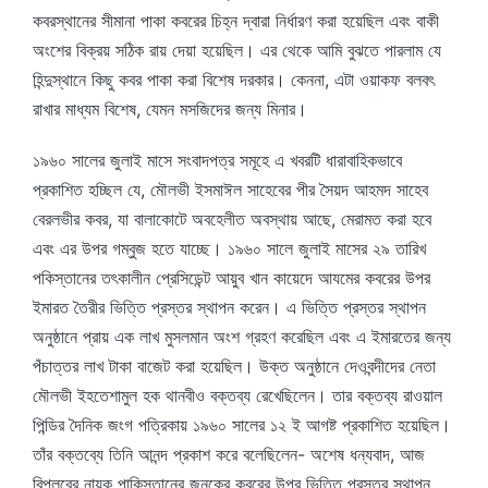
কবরস্থানের সীমানা পাকা কবরের চিহ্ন দ্বারা নির্ধারণ করা হয়েছিল এবং বাকী
অংশের বিক্রয় সঠিক রায় দেয়া হয়েছিল। এর থেকে আমি বুঝতে পারলাম যে
হিন্দুস্থানে কিছু কবর পাকা করা বিশেষ দরকার। কেননা, এটা ওয়াকফ বলবৎ
রাখার মাধ্যম বিশেষ, যেমন মসজিদের জন্য মিনার।
১৯৬০ সালের জুলাই মাসে সংবাদপত্র সমূহে এ খবরটি ধারাবাহিকভাবে
প্রকাশিত হচ্ছিল যে, মৌলভী ইসমাঈল সাহেবের পীর সৈয়দ আহমদ সাহেব
বেরলভীর কবর, যা বালাকোটে অবহেলীত অবস্থায় আছে, মেরামত করা হবে
এবং এর উপর গম্বুজ হতে যাচ্ছে। ১৯৬০ সালে জুলাই মাসের ২৯ তারিখ
পকিস্তানের তৎকালীন প্রেসিডেন্ট আয়ুব খান কায়েদে আযমের কবরের উপর
ইমারত তৈরীর ভিত্তি প্রস্তর স্থাপন করেন। এ ভিত্তি প্রস্তর স্থাপন
অনুষ্ঠানে প্রায় এক লাখ মুসলমান অংশ গ্রহণ করেছিল এবং এ ইমারতের জন্য
পঁচাত্তর লাখ টাকা বাজেট করা হয়েছিল। উক্ত অনুষ্ঠানে দেওবন্দীদের নেতা
মৌলভী ইহতেশামুল হক থানবীও বক্তব্য রেখেছিলেন। তার বক্তব্য রাওয়াল
পিন্ডির দৈনিক জংগ পত্রিকায় ১৯৬০ সালের ১২ ই আগষ্ট প্রকাশিত হয়েছিল।
তাঁর বক্তব্যে তিনি আনন্দ প্রকাশ করে বলেছিলেন- অশেষ ধন্যবাদ, আজ
বিপ্লবের নায়ক পাকিস্তানের জনকের কবরের উপর ভিত্তি প্রস্তর স্থাপন