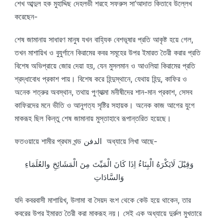
শেখ আব্দুল হক মুহাদ্দিছ দেহলভী শরহে সফরুস সা’আদাত কিতাবে উল্লেখ
করেছেন-
শেষ জামানায় সাধারণ মানুষ যখন বাহ্যিক বেশভূষার প্রতি আকৃষ্ট হয়ে গেল,
তখন মাশায়িখ ও বুযুর্গানে কিরামের কবর সমূহের উপর ইমারত তৈরী করার প্রতি
বিশেষ অভিপ্রায়ে জোর দেয়া হয়, যেন মুসলমান ও আওলিয়া কিরামের প্রতি
শ্রদ্ধাবোধ প্রকাশ পায়। বিশেষ করে হিন্দুস্থানে, যেথায় হিন্দু, কাফির ও
অনেক শত্রুর অবস্থান, তথায় পুণ্যাত্মা মনীষীদের শান-মান প্রকাশ, সেসব
কাফিরদের মনে ভীতি ও আনুগত্য সৃষ্টির সহায়ক। অনেক কাজ আগের যুগে
মাকরূহ ছিল কিন্তু শেষ জামানায় মুস্তাহাবে রূপান্তরিত হয়েছে।
ফতওয়ায়ে শামীর প্রথম খন্ড الدفن অধ্যায়ে লিখা আছে-
وَقِيْلَ لَايَكْرَهُ الْبِنَاءُ اِذَا كَانَ الْمَيِّتَ مِنَ الْمَشَائِخِ والعُلَمَاءِ
وَالسَّادَاتِ
যদি কবরবাসী মাশায়িখ, উলামা বা সৈয়দ বংশ থেকে কেউ হয়ে থাকেন, তার
কবরের উপর ইমারত তৈরী করা মাকরূহ নয়। সেই এক অধ্যায়ে দুর্রুল মুখতারে