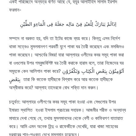
একই পরিচ্ছেদে অন্যত্র বর্ণিত আছে যে, হুযুর আলাইহিস সালাম ইরশাদ
ফরমান-
اِذَالَمْ يَبَارَكْ لِلْعَبْدِ فِىْ مَالِه جعَلَهُ فِى الْمَاءِوَ الطِّيْنِ
সম্পদে না বরকত হয়, যদি তা ইটের কাজে ব্যয় করে। কিন্তু এসব নির্দেশ
থাকা সত্বেও মুসলমানগণ পরবর্তী যুগে পাকা ঘর তৈরী করেছেন এবং মসজিদও
পাকা করেছেন। আশ্চর্যের বিষয়! যারা আল্লাহর ওলীদের কবর সমূহ পাকা করা
বা ওগুলোর উপর গম্বুজবিশিষ্ট ঘর তৈরী করাকে হারাম বলে, তারা নিজেদের ঘর
সমূহকে কেন আলিশান পাকা করে? اَتُوْمِنُوْنَ بِبَعْضِ الْكِتَابِ وَتَكْفُرُوْنِ
بِبَعْضٍ তারা কি কতেক হাদীছকে বিশ্বাস করে আর কতেক হাদীছকে
অস্বীকার করে? আল্লাহ তাদেরকে বোধ শক্তি দান করুন।
চতুর্থত: আল্লাহর ওলীগণের কবর সমূহ পাকা হওয়া এবং সেগুলোর উপর
ইমারত স্থাপিত হওয়া ইসলাম প্রচারের সহায়ক। আজমীর শরীফ ও অন্যান্য
মাযারে দেখা গেছে যে, তথায় মুসলমানদের থেকে বেশী ও কাফিরগণ যাতায়াত
করে। আমি এমন অনেক হিন্দু ও রাফেজীকে দেখেছি, যারা খাজা সাহেবের
দরবারের শান-শওকত দেখে মুসলমান হয়েছেন।