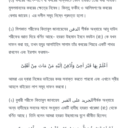
মুসলমানদের কবরের ক্ষেত্রে নিষেধ। কিন্তু ফকীহ ও আলিমগণের কবরের
বেলায় জায়েয। এর দলীল সমূহ নিম্নে প্রদত্ত হলো।
(১) মিশকাত শরীফের কিতাবুল জানায়েযের الدفن শীর্ষক অধ্যায়ে আবু দাউদ
শরীফের বরাত দিয়ে বর্ণিত আছে- হযরত উছমান ইবনে মযউন (রা:) কে যখন
দাফন করা হয়, তখন হুযুর আলাইহিস সালাম তাঁর কবরের শিয়রে একটি পাথর
রাখলেন এবং ইরশাদ ফরমান-
اَعْلَمْ بِهَا قَبْرَ اَخِىْ وَاُدْفِنُ اِلَيْهِ مَنْ مَاتَ مِنْ اَهْلِىْ
আমরা এর দ্বারা নিজের ভাইয়ের কবর সনাক্ত করতে পারবো এবং এখানে স্বীয়
আহলে বাইয়েত লাশ সমূহ দাফন করবো।
(২) বুখারী শরীফে কিতাবুল জানায়েয الجريد على القبرশীর্ষক অধ্যায়ে
অন্য হাদীছের সনদের সাথে সংযুক্ত একটি হাদীছ হযরত খারেজা (রা:) থেকে
বর্ণিত আছে। তিনি বলেন আমরা হযরত উছমানের যুগে জীবীত ছিলেন: