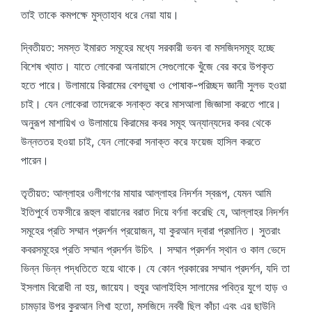
তাই তাকে কমপক্ষে মুস্তাহাব ধরে নেয়া যায়।
দ্বিতীয়ত: সমস্ত ইমারত সমূহের মধ্যে সরকারী ভবন বা মসজিদসমূহ হচ্ছে
বিশেষ খ্যাত। যাতে লোকেরা অনায়াসে সেগুলোকে খুঁজে বের করে উপকৃত
হতে পারে। উলামায়ে কিরামের বেশভুষা ও পোষাক-পরিচ্ছদ জ্ঞানী সুলভ হওয়া
চাই। যেন লোকেরা তাদেরকে সনাক্ত করে মাসআলা জিজ্ঞাসা করতে পারে।
অনুরূপ মাশায়িখ ও উলামায়ে কিরামের কবর সমূহ অন্যান্যদের কবর থেকে
উন্নততর হওয়া চাই, যেন লোকেরা সনাক্ত করে ফয়েজ হাসিল করতে
পারেন।
তৃতীয়ত: আল্লাহর ওলীগণের মাযার আল্লাহর নিদর্শন স্বরূপ, যেমন আমি
ইতিপুর্বে তফসীরে রূহুল বায়ানের বরাত দিয়ে বর্ণনা করেছি যে, আল্লাহর নিদর্শন
সমূহের প্রতি সম্মান প্রদর্শন প্রয়োজন, যা কুরআন দ্বারা প্রমানিত। সুতরাং
কবরসমূহের প্রতি সম্মান প্রদর্শন উচিৎ । সম্মান প্রদর্শন স্থান ও কাল ভেদে
ভিন্ন ভিন্ন পদ্ধতিতে হয়ে থাকে। যে কোন প্রকারের সম্মান প্রদর্শন, যদি তা
ইসলাম বিরোধী না হয়, জায়েয। হুযুর আলাইহিস সালামের পবিত্র যুগে হাড় ও
চামড়ার উপর কুরআন লিখা হতো, মসজিদে নববী ছিল কাঁচা এবং এর ছাউনি