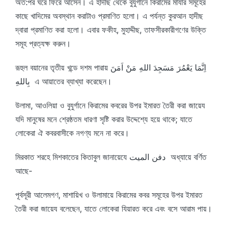
অত:পর ঘরে ফিরে আসেন। এ হাদীছ থেকে বুযুর্গানে কিরামের মাযার সমূহের
কাছে খাদিমের অবস্থান করাটাও প্রমাণিত হলো। এ পর্যন্ত কুরআন হাদীছ
দ্বারা প্রমাণিত করা হলো। এবার ফকীহ, মুহাদ্দীছ, তাফসীরকারীগণের উক্তি
সমূহ প্রত্যক্ষ করুন।
রূহুল বয়ানের তৃতীয় খন্ডে দশম পারায় اِنَّمَا يَعْمُرَ مَسَجِدَ اللهِ مَنْ اَمَنَ
بِاللهِ এ আয়াতের ব্যাখ্যা করেছেন।
উলামা, আওলিয়া ও বুযুর্গানে কিরামের কবরের উপর ইমারত তৈরী করা জায়েয
যদি মানুষের মনে শ্রেষ্ঠতম ধারণা সৃষ্টি করার উদ্দেশ্যে হয়ে থাকে; যাতে
লোকেরা ঐ কবরবাসীকে নগণ্য মনে না করে।
মিরকাত শরহে মিশকাতের কিতাবুল জানায়েযে دفن الميت অধ্যায়ে বর্ণিত
আছে-
পূর্বসূরী আলেমগণ, মাশায়িখ ও উলামায়ে কিরামের কবর সমূহের উপর ইমারত
তৈরী করা জায়েয বলেছেন, যাতে লোকেরা যিয়ারত করে এবং বসে আরাম পায়।