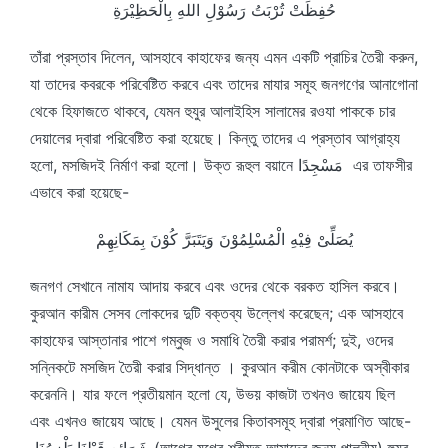
حُفِظَتْ تُرْبَتُ رَسُوْلِ اللهِ بِالْحَظِيْرَةِ
তাঁরা প্রস্তাব দিলেন, আসহাবে কাহাফের জন্য এমন একটি প্রাচির তৈরী করুন,
যা তাদের কবরকে পরিবেষ্টিত করবে এবং তাদের মাযার সমূহ জনগণের আনাগোনা
থেকে হিফাজতে থাকবে, যেমন হুযুর আলাইহিস সালামের রওযা পাককে চার
দেয়ালের দ্বারা পরিবেষ্টিত করা হয়েছে। কিন্তু তাদের এ প্রস্তাব আগ্রাহ্য
হলো, মসজিদই নির্মাণ করা হলো। উক্ত রূহুল বয়ানে مَسْجِدًا এর তাফসীর
এভাবে করা হয়েছে-
يُصَلِّىْ فِيْهِ الْمُسْلِمُوْنَ وَيَتَبَرَّ كُوْنَ بِمَكَانِهِمْ
জনগণ সেখানে নামায আদায় করবে এবং ওদের থেকে বরকত হাসিল করবে।
কুরআন কারীম সেসব লোকদের দুটি বক্তব্য উল্লেখ করেছেন; এক আসহাবে
কাহাফের আস্তানার পাশে গম্বুজ ও সমাধি তৈরী করার পরামর্শ; দুই, ওদের
সন্নিকটে মসজিদ তৈরী করার সিদ্ধান্ত । কুরআন করীম কোনটাকে অস্বীকার
করেননি। যার ফলে প্রতীয়মান হলো যে, উভয় কাজটা তখনও জায়েয ছিল
এবং এখনও জায়েয আছে। যেমন উসুলের কিতাবসমূহ দ্বারা প্রমাণিত আছে-
شَرَائِع قَبْلِنَا يَلْزِمُنَا (আগের যুগের শরীয়ত আমাদের জন্য পালনীয়) হুযুর