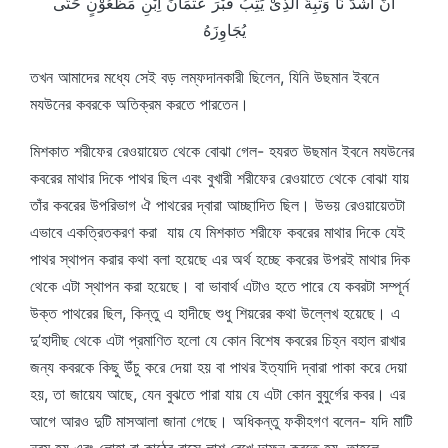
اَنَّ اَشَدَّ نَا وَثُبِةَ الَّذِىْ يَثِبُ قَبْرَ عُثْمَانَ اِبْنِ مَظْعُوْنٍ حَتّى
يُجَاوِزَهُ
তখন আমাদের মধ্যে সেই বড় লম্ফদানকারী ছিলেন, যিনি উছমান ইবনে
মযউনের কবরকে অতিক্রম করতে পারতেন।
মিশকাত শরীফের রেওয়ায়েত থেকে বোঝা গেল- হযরত উছমান ইবনে মযউনের
কবরের মাথার দিকে পাথর ছিল এবং বুখারী শরীফের রেওয়াতে থেকে বোঝা যায়
তাঁর কবরের উপরিভাগ ঐ পাথরের দ্বারা আচ্ছাদিত ছিল। উভয় রেওয়ায়েতটা
এভাবে একত্রিতকরণ করা যায় যে মিশকাত শরীফে কবরের মাথার দিকে যেই
পাথর স্থাপন করার কথা বলা হয়েছে এর অর্থ হচ্ছে কবরের উপরই মাথার দিক
থেকে এটা স্থাপন করা হয়েছে। বা ভাবার্থ এটাও হতে পারে যে কবরটা সম্পূর্ন
উক্ত পাথরের ছিল, কিন্তু এ হাদীছে শুধু শিয়রের কথা উল্লেখ হয়েছে। এ
দু’হাদীছ থেকে এটা প্রমাণিত হলো যে কোন বিশেষ কবরের চিহ্ন বহাল রাখার
জন্য কবরকে কিছু উঁচু করে দেয়া হয় বা পাথর ইত্যাদি দ্বারা পাকা করে দেয়া
হয়, তা জায়েয আছে, যেন বুঝতে পারা যায় যে এটা কোন বুযুর্গের কবর। এর
আগে আরও দুটি মাসআলা জানা গেছে। অধিকন্তু ফকীহগণ বলেন- যদি মাটি
নরম হয় এবং লোহা বা কাঠের বাক্সে লাশ রেখে দাফন করতে হয়, তাহলে