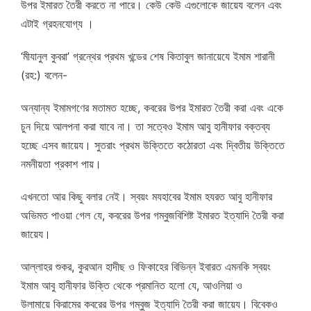
উপর ইমারত তৈরী করতে না পারে। কেউ কেউ এগুলোকে জায়েয বলেন এবং
এটাই গ্রহনযোগ্য ।
‘মীযানুল কুবরা’ গ্রন্থের প্রথম খন্ডের শেষ কিতাবুল জানায়েযে ইমাম শারানী
(রহ:) বলেন-
অন্যান্য ইমামগণের মতামত হচ্ছে, কবরের উপর ইমারত তৈরী করা এবং একে
চুন দিয়ে আলপনা করা যাবে না। তা সত্বেও ইমাম আবু হানীফার বক্তব্য
হচ্ছে এসব জায়েয। সুতরাং প্রথম উক্তিতে কঠোরতা এবং দ্বিতীয় উক্তিতে
নমনীয়তা প্রকাশ পায়।
এখনতো আর কিছু বলার নেই। স্বয়ং মযহাবের ইমাম হযরত আবু হানীফার
অভিমত পাওয়া গেল যে, কবরের উপর গম্বুজবিশিষ্ট ইমারত ইত্যাদি তৈরী করা
জায়েয।
আল্লাহর শুকর, কুরআন হাদীছ ও ফিকাহের বিভিন্ন ইবারত এমনকি স্বয়ং
ইমাম আবু হানীফার উক্তি থেকে প্রমানিত হলো যে, আওলিয়া ও
উলামায়ে কিরামের কবরের উপর গম্বুজ ইত্যাদি তৈরী করা জায়েয। বিবেকও