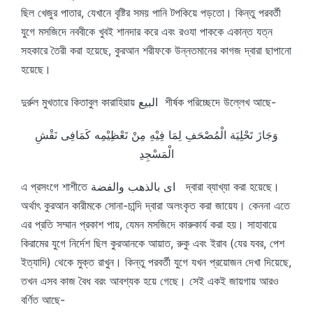
ছিল খেজুর পাতার, যেখানে বৃষ্টির সময় পানি টপকিয়ে পড়তো। কিন্তু পরবর্তী
যুগে মসজিদে নববীকে খুবই শানদার করে এবং রওযা পাককে একান্ত যত্ন
সহকারে তৈরী করা হয়েছে, কুরআন শরীফকে উন্নতমানের কাগজ দ্বারা ছাপানো
হয়েছে।
দুর্রুল মুখতারে কিতাবুল কারাহিয়ায় البيع শীর্ষক পরিচ্ছেদে উল্লেখ আছে-
وَجَازَ تَحْلِيَة الْمُصْحَفِ لِمَا فِيْهِ مِنْ تَعْظِيْمِه كَمَافِى نَقْشِ
الْمَسْجِدِ
এ প্রসংগে শাশীতে اى بالذهب والفضة দ্বারা ব্যাখ্যা করা হয়েছে।
অর্থাৎ কুরআন কারীমকে সোনা-চান্দি দ্বারা অলংকৃত করা জায়েয। কেননা এতে
এর প্রতি সম্মান প্রকাশ পায়, যেমন মসজিদে কারুকার্য করা হয়। সাহাবায়ে
কিরামের যুগে নির্দেশ ছিল কুরআনকে আয়াত, রুকু এবং ইরাব (যের যবর, পেশ
ইত্যাদি) থেকে মুক্ত রাখুন। কিন্তু পরবর্তী যুগে যখন প্রয়োজন দেখা দিয়েছে,
তখন এসব কাজ বৈধ বরং আবশ্যক হয়ে গেছে। সেই একই জায়গায় আরও
বর্ণিত আছে-