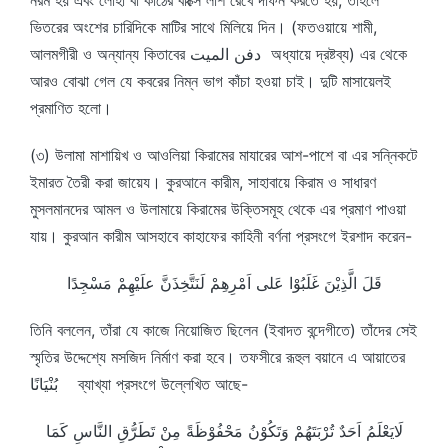
ভিতরের অংশের চারিদিকে মাটির সাথে মিলিয়ে দিন। (ফতওয়ায়ে শামী,
আলমগীরী ও অন্যান্য কিতাবের دفن الميت অধ্যায়ে দ্রষ্টব্য) এর থেকে
আরও বোঝা গেল যে কবরের নিম্ন ভাগ কাঁচা হওয়া চাই। দুটি মাসায়েলই
প্রমাণিত হলো।
(৩) উলামা মাশায়িখ ও আওলিয়া কিরামের মাযারের আশ-পাশে বা এর সন্নিকটে
ইমারত তৈরী করা জায়েয। কুরআনে কারীম, সাহাবায়ে কিরাম ও সাধারণ
মুসলমানদের আমল ও উলামায়ে কিরামের উক্তিসমূহ থেকে এর প্রমাণ পাওয়া
যায়। কুরআন কারীম আসহাবে কাহাফের কাহিনী বর্ণনা প্রসংগে ইরশাদ করেন-
قَلَ الَّذِيْنَ غَلَبُوْا عَلى اَمْرِهِمْ لَنَتَّخِذَنَّ علَيْهِمْ مَسْجِدًا
তিনি বললেন, তাঁরা যে কাজে নিয়োজিত ছিলেন (ইবাদত বন্দেগীতে) তাঁদের সেই
স্মৃতির উদ্দেশ্যে মসজিদ নির্মাণ করা হবে। তফসীরে রূহুল বয়ানে এ আয়াতের
بُنْيَانًا ব্যাখ্যা প্রসংগে উল্লেখিত আছে-
لَايَعْلَمُ اَحَدٌ تُرْبَتَهُمْ وَتَكُوْنُ مَحْفُوْظَةً مِنْ تَطَرُّقِ النَّاسِ كَمَا