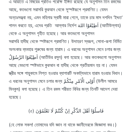
এ আয়াতে এ বিষয়ের প্রতিও পরোক্ষ ইঙ্গিত রয়েছে যে অনুশাসন তিন রকমের
আছে, কতগুলো সরাসরি কুরআন থেকে সুস্পষ্টরূপে প্রমাণিত। যেমন
অন্তঃসত্ত্বা নয়, এমন মহিলার স্বামী মারা গেলে, তাকে চার মাস দশদিন ‘ইদ্দত’
পালন করতে হয়, এদের প্রতি আল্লার নির্দেশ اَطِيْعُوْا اللهَ (আতীউল্লাহ)
থেকে এ অনুশাসন গৃহীত হয়েছে। আর কতগুলো অনুশাসন
সরাসরি হাদীছ থেকে স্পষ্টরূপে প্রমাণিত। উদাহরণ স্বরূপ, সোনা-রূপা নির্মিত
অলংকার ব্যবহার পুরুষের জন্য হারাম। এ ধরনের অনুশাসন মেনে চলার জন্য
اَطِيْعُوْا الرَّسُوْلُ (আতীউর রসুল) বলা হয়েছে। আর কতকগুলো অনুশাসন
আছে যেগুলো স্পষ্টভাবে কুরআন বা হাদীছ থেকে প্রতীয়মান হয় না। যেমন
স্ত্রীর সঙ্গে পায়ুকামে লিপ্ত হওয়ার ব্যাপারটি অকাট্যভাবে হারাম হওয়ার বিধান।
এ ধরনের অনুশাসন মেনে চলার জন্য اُوْلِى الْاَمْرِ مِنْكُمْ (উলীল আমরে
মিনকুম) বলা হয়েছে। এ তিন রকম শরীয়ত বিধির জন্য তিনটি আদেশ দেয়া
হয়েছে।
(৫) فَاسلُوْا اَهْلَ الذِّكْرِ اِنْ كُنْتُمْ لَا تَعْلَمُوْنَ
(হে লোক সকল! তোমাদের যদি জ্ঞান না থাকে জ্ঞানীদেরকে জিজ্ঞাসা কর।)