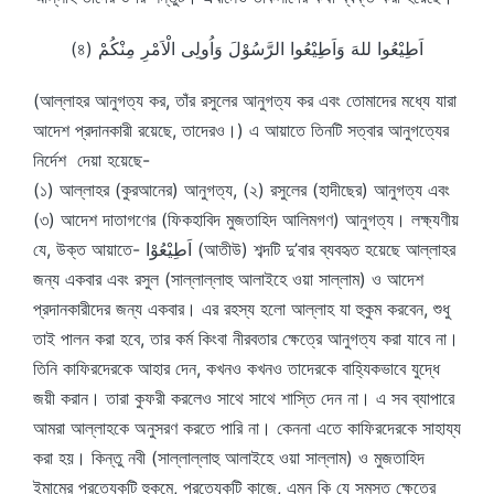
(৪) اَطِيْعُوا للهَ وَاَطِيْعُوا الرَّسُوْلَ وَاُولِى الْاَمْرِ مِنْكُمْ
(আল্লাহর আনুগত্য কর, তাঁর রসুলের আনুগত্য কর এবং তোমাদের মধ্যে যারা
আদেশ প্রদানকারী রয়েছে, তাদেরও।) এ আয়াতে তিনটি সত্বার আনুগত্যের
নির্দেশ দেয়া হয়েছে-
(১) আল্লাহর (কুরআনের) আনুগত্য, (২) রসুলের (হাদীছের) আনুগত্য এবং
(৩) আদেশ দাতাগণের (ফিকহাবিদ মুজতাহিদ আলিমগণ) আনুগত্য। লক্ষ্যণীয়
যে, উক্ত আয়াতে- اَطِيْعُوْا (আতীউ) শব্দটি দু’বার ব্যবহৃত হয়েছে আল্লাহর
জন্য একবার এবং রসুল (সাল্লাল্লাহু আলাইহে ওয়া সাল্লাম) ও আদেশ
প্রদানকারীদের জন্য একবার। এর রহস্য হলো আল্লাহ যা হুকুম করবেন, শুধু
তাই পালন করা হবে, তার কর্ম কিংবা নীরবতার ক্ষেত্রে আনুগত্য করা যাবে না।
তিনি কাফিরদেরকে আহার দেন, কখনও কখনও তাদেরকে বাহ্যিকভাবে যুদ্ধে
জয়ী করান। তারা কুফরী করলেও সাথে সাথে শাস্তি দেন না। এ সব ব্যাপারে
আমরা আল্লাহকে অনুসরণ করতে পারি না। কেননা এতে কাফিরদেরকে সাহায্য
করা হয়। কিন্তু নবী (সাল্লাল্লাহু আলাইহে ওয়া সাল্লাম) ও মুজতাহিদ
ইমামের প্রত্যেকটি হুকুমে, প্রত্যেকটি কাজে, এমন কি যে সমস্ত ক্ষেত্রে