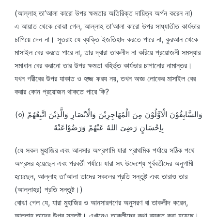
(আল্লাহ তা’আলা কারো উপর ক্ষমতার অতিরিক্ত দায়িত্ব অর্পন করেন না)
এ আয়াত থেকে বোঝা গেল, আল্লাহ তা’আলা কারো উপর সাধ্যাতীত কার্যভার
চাপিয়ে দেন না। সুতরাং যে ব্যক্তি ইজতিহাদ করতে পারে না, কুরআন থেকে
মাসাইল বের করতে পারে না, তার দ্বারা তাকলীদ না করিয়ে প্রয়োজনী সমস্যার
সমাধান বের করানো তার উপর ক্ষমতা বহির্ভূত কার্যভার চাপানোর নামান্তর।
যখন গরীবের উপর যাকাত ও হজ্জ ফরয নয়, তখন অজ্ঞ লোকের মাসাইল বের
করার কোন প্রয়োজন থাকতে পারে কি?
(৩) وَالسَّابِقُوْنَ الْاَوَّلُوْنَ مِنَ الْمُهَاجِرِيْنَ وَالْاَنْصَارِ وَالَّذِيْنَ اتَّبِعُهُمْ
بِاِحْسَانٍ رَضِىَ اللهُ عَنْهُمْ وَرَضُوْاعَنْهُ
(যে সকল মুহাজির এবং আনসার অগ্রগামি যারা প্রাথমিক পর্যায়ে সঠিক পথে
অগ্রসর হয়েছেন এবং পরবর্তী পর্যায়ে যারা সৎ উদ্দেশ্যে পূর্ববর্তীদের অনুগামী
হয়েছেন, আল্লাহ তা’আলা তাদের সকলের প্রতি সন্তুষ্ট এবং তারাও তার
(আল্লাহর) প্রতি সন্তুষ্ট।)
বোঝা গেল যে, যারা মুহাজির ও আনসারগণের অনুসরণ বা তাকলীদ করেন,
আল্লাহ তাদের উপর সন্তুষ্ট। এখানেও তাকলীদের কথা ব্যক্ত করা হয়েছে।