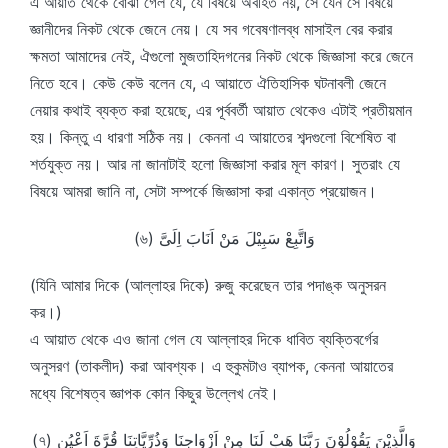
এ আয়াত থেকে বোঝা গেল যে, যে বিষয়ে অবহিত নয়, সে যেন সে বিষয়ে
জ্ঞানীদের নিকট থেকে জেনে নেয়। যে সব গবেষণালব্ধ মাসাইল বের করার
ক্ষমতা আমাদের নেই, ঐগুলো মুজতাহিদগনের নিকট থেকে জিজ্ঞাসা করে জেনে
নিতে হবে। কেউ কেউ বলেন যে, এ আয়াতে ঐতিহাসিক ঘটনাবলী জেনে
নেয়ার কথাই ব্যক্ত করা হয়েছে, এর পূর্ববর্তী আয়াত থেকেও এটাই প্রতীয়মান
হয়। কিন্তু এ ধারণা সঠিক নয়। কেননা এ আয়াতের শব্দগুলো বিশেষিত বা
শর্তযুক্ত নয়। আর না জানাটাই হলো জিজ্ঞাসা করার মূল কারণ। সুতরাং যে
বিষয়ে আমরা জানি না, সেটা সম্পর্কে জিজ্ঞাসা করা একান্ত প্রয়োজন।
(৬) وَاتَّبِعْ سَبِيْلَ مَنْ اَنَابَ اِلَىَّ
(যিনি আমার দিকে (আল্লাহর দিকে) রুজু করেছেন তার পদাঙ্ক অনুসরন
কর।)
এ আয়াত থেকে এও জানা গেল যে আল্লাহর দিকে ধাবিত ব্যক্তিবর্গের
অনুসরণ (তাকলীদ) করা আবশ্যক। এ হুকুমটাও ব্যাপক, কেননা আয়াতের
মধ্যে বিশেষত্ব জ্ঞাপক কোন কিছুর উল্লেখ নেই।
(৭) وَالَّذِيْنَ يَقُوْلُوْنَ رَبَّنَا هَبْ لَنَا مِنْ اَزْوَاجِنَا وَذُرِّيَّاتِنَا قُرَّةَ اَعْيُنٍ