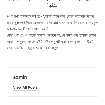
السُّفْهَاءُ
(এবং যখন তাদেরকে বলা হয়- ‘তোমরা ঈমান আন, যেরূপ সত্যিকার বিশুদ্ধ
চিত্ত মু’মিনগণ ঈমান এনেছেন। তখন তারা বলে- আমরা কি বোকা ও বেওকুফ
লোকদের মত বিশ্বাস স্থাপন করব?
বোঝা গেল যে, ঐ ধরনের ঈমানই গ্রহনযোগ্য, যে ঈমান নেক বান্দাগণ পোষণ
করেন। অনুরূপ, মাযহাব ওটাই যেটার অনুসারী হচ্ছে নেক বান্দাগণ। উহাই
হলো তাকলীদ। -সুত্রঃ জা’আল হক ১ম খন্ড-
admin
View All Posts