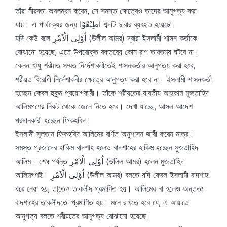
তাঁরা নীরবতা অবলম্বন করেন, সে সমস্ত ক্ষেত্রেও তাদের আনুগত্য করা
যায়। এ পার্থক্যের জন্য اَطِيْعُوْا শব্দটি দু’বার ব্যবহৃত হয়েছে।
যদি কেউ বলে اُوْلِى الْاَمْرِ (উলীল আমর) দ্বারা ইসলামী শাসন কর্তাকে
বোঝানো হয়েছে, এতে উপরোক্ত বক্তব্যে কোন রূপ তারতম্য ঘটবে না।
কেননা শুধু শরীয়ত সম্মত নির্দেশাবলীতেই শাসনকর্তার আনুগত্য করা হবে,
শরীয়ত বিরোধী নির্দেশাবলীর ক্ষেত্রে আনুগত্য করা হবে না। ইসলামী শাসনকর্তা
হচ্ছেন কেবল হুকুম প্রয়োগকারী। তাঁকে শরীয়তের যাবতীয় আহকাম মুজতাহিদ
আলিমগণের নিকট থেকে জেনে নিতে হবে। দেখা যাচ্ছে, আসল আদেশ
প্রদানকারী হচ্ছেন ফিকহবিদ।
ইসলামী সুলতান ফিকহবিদ আলিমের বর্ণিত অনুশাসন জারী করেন মাত্র।
সমস্ত প্রজাদের হাকিম বাদশাহ হলেও বাদশাহের হাকিম হচ্ছেন মুজতাহিদ
আলিম। শেষ পর্যন্ত اُوْلِى الْاَمْرِ (উলিল আমর) হলেন মুজতাহিদ
আলিমগণই। اُوْلِى الْاَمْرِ (উলীল আমর) বলতে যদি কেবল ইসলামী বাদশাহ
ধরে নেয়া হয়, তাতেও তাকলীদ প্রমাণিত হয়। আলিমের না হলেও অন্ততঃ
বাদশাহের তাকলীদতো প্রমাণিত হয়। মনে রাখতে হবে যে, এ আয়াতে
আনুগত্য বলতে শরীয়তের আনুগত্য বোঝানো হয়েছে।