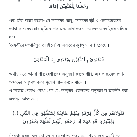
وجْعَلْنَا لِلْمُتَّقِيْنَ اِمَامًا
এবং তাঁরা আরয করেন- হে আমাদের প্রভু! আমাদের স্ত্রী ও ছেলেমেয়েদের
দ্বারা আমাদের চোখ জুড়িয়ে দাও এবং আমাদেরকে পরহেযগারদের ইমাম বানিয়ে
দাও।
‘তাফসীরে মাআলিমুত তানযীলে’ এ আয়াতের ব্যাখ্যায় বলা হয়েছে।
فَنَقْتَدِىْ بِالْمُتَّقِيْنَ وَيَقْتَدِى بِنَا الْمُتَّقُوْنَ
অর্থাৎ যাতে আমরা পারহেযগারদের অনুসরণ করতে পারি, আর পারহেযগারগণও
আমাদের অনুসরণ করার সুযোগ লাভ করতে পারেন।
এ আয়াত থেকেও বোঝা গেল যে, আল্লাহ ওয়ালাদের অনুসরণ বা তাকলীদ করা
একান্ত আবশ্যক।
(৮) فَلَوْلَانَفَرَ مِنْ كُلِّ فِرْقَةٍ مِنْهُمْ طَائِفَةٌ لِيَتَفَقَّهُوْ افِى الدِّيْنِ
وَلِيُنْذِرُوْ اقَوْ مَهُمْ اِذَا رَجَعُوْا اِلَيْهِمْ لَعَلَّهُمْ يَحْذَرُوْنَ
(সুতরাং এমন কেন করা হয় না যে তাদের প্রত্যেক গোত্র হতে একটি দল