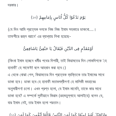
দরকার।
(১০) يَوْمَ نَدْعُوْا كُلُّ اُنَاسٍ بِاِمَامِهِمْ
(যে দিন আমি প্রত্যেক দলকে নিজ নিজ ইমাম সহকারে ডাকবো….।
তাফসীরে রূহুল বয়ানে’ এর ব্যাখ্যায় লিখা হয়েছে-
اَوْمُقَدَّمٍ فِى الدِّيْنِ فَيُقَالُ يَا حَنْفِىُّ يَاشَافِعِىُّ
(কিংবা ইমাম হচ্ছেন ধর্মীয় পথের দিশারী, তাই কিয়ামতের দিন লোকদিগকে ‘হে
হানাফী’ হে সাফেঈ! বলে আহবান করা হবে।)
এ থেকে বোঝা গেল, কিয়ামতের দিন প্রত্যেক ব্যক্তিকে তার ইমামের সাথে
ডাকা হবে। ডাকা হবে হে হানাফী মতাবলম্বীগণ! হে মালিকী মযহাবের
অনুসারীগণ! চলো। এখন প্রশ্ন হলো, যে ইমাম মানেনি, তাকে কার সাথে
ডাকা হবে? এ সম্পর্কে সুফীয়ানে কিরাম (রহমতুল্লাহে আলাইহে) বলেন যে,
যার ইমাম নেই, তার ইমাম হলো শয়তান।
(১১) وَاِذَاقِيْلَ لَهُمْ امنُوْا كَمَا اَمَنَ النَّاسُ قَالُوْا اَنُؤْمِنَ كَمَا اَمَنَ