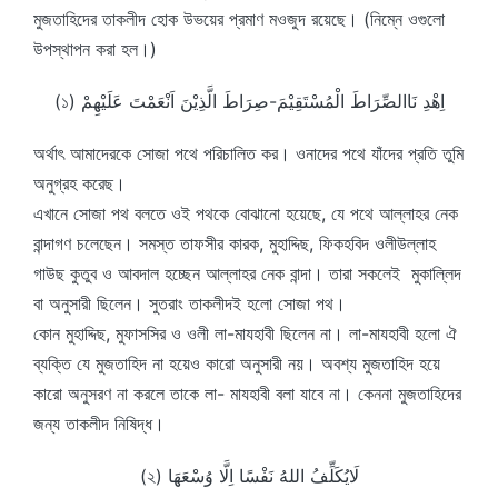
মুজতাহিদের তাকলীদ হোক উভয়ের প্রমাণ মওজুদ রয়েছে। (নিম্নে ওগুলো
উপস্থাপন করা হল।)
(১) اِهْدِ نَاالصِّرَاطَ الْمُسْتَقِيْمَ-صِرَاطَ الَّذِيْنَ اَنْعَمْتَ عَلَيْهِمْ
অর্থাৎ আমাদেরকে সোজা পথে পরিচালিত কর। ওনাদের পথে যাঁদের প্রতি তুমি
অনুগ্রহ করেছ।
এখানে সোজা পথ বলতে ওই পথকে বোঝানো হয়েছে, যে পথে আল্লাহর নেক
বান্দাগণ চলেছেন। সমস্ত তাফসীর কারক, মুহাদ্দিছ, ফিকহবিদ ওলীউল্লাহ
গাউছ কুতুব ও আবদাল হচ্ছেন আল্লাহর নেক বান্দা। তারা সকলেই মুকাল্লিদ
বা অনুসারী ছিলেন। সুতরাং তাকলীদই হলো সোজা পথ।
কোন মুহাদ্দিছ, মুফাসসির ও ওলী লা-মাযহাবী ছিলেন না। লা-মাযহাবী হলো ঐ
ব্যক্তি যে মুজতাহিদ না হয়েও কারো অনুসারী নয়। অবশ্য মুজতাহিদ হয়ে
কারো অনুসরণ না করলে তাকে লা- মাযহাবী বলা যাবে না। কেননা মুজতাহিদের
জন্য তাকলীদ নিষিদ্ধ।
(২) لَايُكَلِّفُ اللهُ نَفْسًا اِلَّا وُسْعَهَا