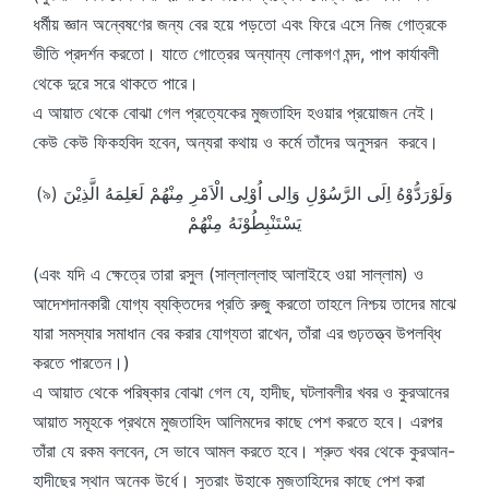
ধর্মীয় জ্ঞান অন্বেষণের জন্য বের হয়ে পড়তো এবং ফিরে এসে নিজ গোত্রকে
ভীতি প্রদর্শন করতো। যাতে গোত্রের অন্যান্য লোকগণ মন্দ, পাপ কার্যাবলী
থেকে দুরে সরে থাকতে পারে।
এ আয়াত থেকে বোঝা গেল প্রত্যেকের মুজতাহিদ হওয়ার প্রয়োজন নেই।
কেউ কেউ ফিকহবিদ হবেন, অন্যরা কথায় ও কর্মে তাঁদের অনুসরন করবে।
(৯) وَلَوْرَدُّوْهُ اِلَى الرَّسُوْلِ وَاِلى اُوْلِى الْاَمْرِ مِنْهُمْ لَعَلِمَهُ الَّذِيْنَ
يَسْتَنْبِطُوْنَهُ مِنْهُمْ
(এবং যদি এ ক্ষেত্রে তারা রসুল (সাল্লাল্লাহু আলাইহে ওয়া সাল্লাম) ও
আদেশদানকারী যোগ্য ব্যক্তিদের প্রতি রুজু করতো তাহলে নিশ্চয় তাদের মাঝে
যারা সমস্যার সমাধান বের করার যোগ্যতা রাখেন, তাঁরা এর গুঢ়তত্ত্ব উপলব্ধি
করতে পারতেন।)
এ আয়াত থেকে পরিষ্কার বোঝা গেল যে, হাদীছ, ঘটলাবলীর খবর ও কুরআনের
আয়াত সমূহকে প্রথমে মুজতাহিদ আলিমদের কাছে পেশ করতে হবে। এরপর
তাঁরা যে রকম বলবেন, সে ভাবে আমল করতে হবে। শ্রুত খবর থেকে কুরআন-
হাদীছের স্থান অনেক উর্ধে। সুতরাং উহাকে মুজতাহিদের কাছে পেশ করা