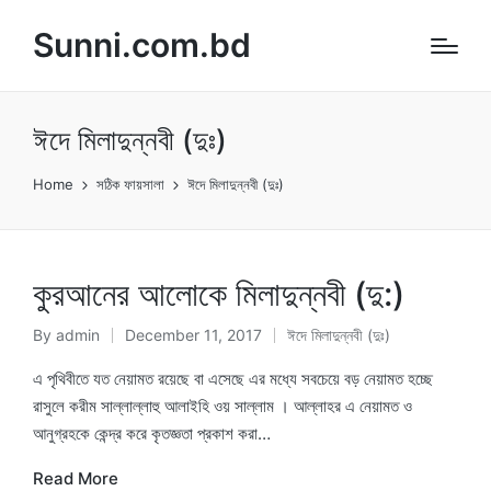
Sunni.com.bd
ঈদে মিলাদুন্নবী (দুঃ)
Home
সঠিক ফায়সালা
ঈদে মিলাদুন্নবী (দুঃ)
কুরআনের আলোকে মিলাদুন্নবী (দু:)
By
admin
December 11, 2017
ঈদে মিলাদুন্নবী (দুঃ)
Posted
Posted
by
in
এ পৃথিবীতে যত নেয়ামত রয়েছে বা এসেছে এর মধ্যে সবচেয়ে বড় নেয়ামত হচ্ছে
রাসুলে করীম সাল্লাল্লাহু আলাইহি ওয় সাল্লাম । আল্লাহর এ নেয়ামত ও
আনুগ্রহকে কেন্দ্র করে কৃতজ্ঞতা প্রকাশ করা…
Read More