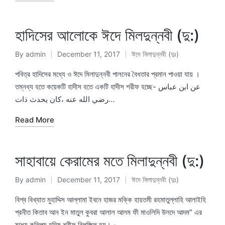
হাদিসের আলোকে ঈদে মিলদুন্নবী (দু:)
By
admin
December 11, 2017
ঈদে মিলাদুন্নবী (দুঃ)
Posted
Posted
by
in
পবিত্র হাদিসের মধ্যে ও ঈদে মিলাদুন্নবী পালনের বৈধতার প্রমান পাওয়া যায় ।
তম্নধ্য হতে কয়েকটি হাদীস হতে একটি হাদীস শরীফ হচ্ছে- عن ابن عباس
رضي الله عنه ،كان يحدث ذات…
Read More
সাহাবায়ে কেরামের মতে মিলাদুন্নবী (দু:)
By
admin
December 11, 2017
ঈদে মিলাদুন্নবী (দুঃ)
Posted
Posted
by
in
বিশ্ব বিখ্যাত মুহাদ্দিস আল্লামা ইবনে হাজর মক্কি হায়তমী রহমাতুল্লাহি আলাইহি
প্রনীত কিতাব ‍‍‍‍‌‌‌‌‌‌‍‍আন ইন মাতুল কুবরা আলাল আলম ফী মাওলিদি উলদে আদম” এর
মধ্যে কতিপয় হদিস শরীফ রিলক্ষিত হয়। -…