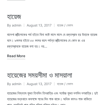
হায়েজ
By
admin
August 13, 2017
হায়েজ / নেফাস
Posted
Posted
by
in
বালেগা স্ত্রীলোকের গর্ভ হইতে বিনা কষ্টে মাসে মাসে যে রক্তস্রাব হয় উহাকে হায়েজ
বলে। ৯বৎসর হইতে ৫৫ বৎসর বয়স পর্যন্ত স্ত্রীলোকের যে কোন রং এর
রক্তস্রাবকে হায়েজ বলা হয়। নয়…
Read More
হায়েজের সময়সীমা ও মাসয়ালা
By
admin
August 13, 2017
হায়েজ / নেফাস
Posted
Posted
by
in
হায়েজের নিম্নতম মুদ্দত তিনদিন তিনরাত্রি এবং সর্বোচ্চ মুদ্দত দশদিন দশরাত্রি। দুই
হায়েজের মধ্যখানে কমপক্ষে পনের দিন পাক থাকে। অধিক কালও পাক থাকিতে
পারে, ততদিনই পাক রহিল বলিয়া বুঝিতে হইবে। কোন…