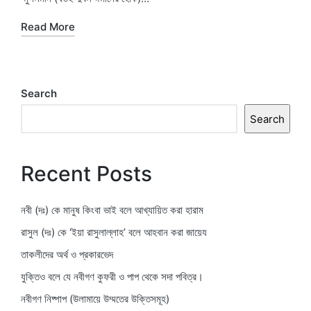
Read More
Search
Search
Recent Posts
নবী (দঃ) কে মানুষ কিংবা ভাই বলে আখ্যায়িত করা হারাম
রাসুল (দঃ) কে ‘ইয়া রাসুলাল্লাহ’ বলে আহবান করা জায়েয
তাকলীদের অর্থ ও প্রকারভেদ
যুক্তিও বলে যে নবীগণ কুফরী ও পাপ থেকে সদা পবিত্র।
নবীগণ নিষ্পাপ (উলামায়ে উম্মতের উক্তিসমূহ)