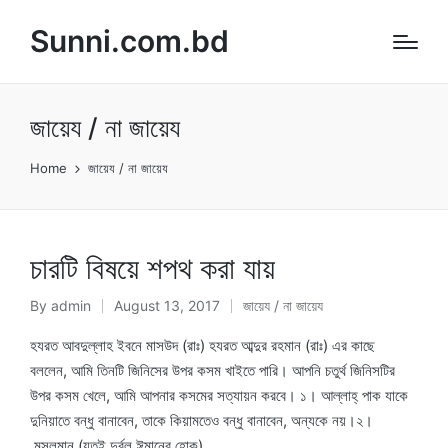
Sunni.com.bd
জায়েয / না জায়েয
Home
জায়েয / না জায়েয
চারটি বিষয়ে শপথ করা যায়
By
admin
August 13, 2017
জায়েয / না জায়েয
Posted
Posted
by
in
হযরত আবদুল্লাহ ইবনে মাসউদ (রাঃ) হযরত আব্দুর রহমান (রাঃ) এর কাছে
বললেন, আমি তিনটি জিনিসের উপর কসম খাইতে পারি। আপনি চতুর্থ জিনিসটির
উপর কসম খেলে, আমি আপনার কসমের সত্যায়ন করবে। ১। আল্লাহ্ পাক যাকে
দুনিয়াতে বন্ধু বানাবেন, তাকে কিয়ামতেও বন্ধু বানাবেন, অন্যকে নয়।২।
মুসলমান (যতই দুর্বল ঈমানের হোক)…