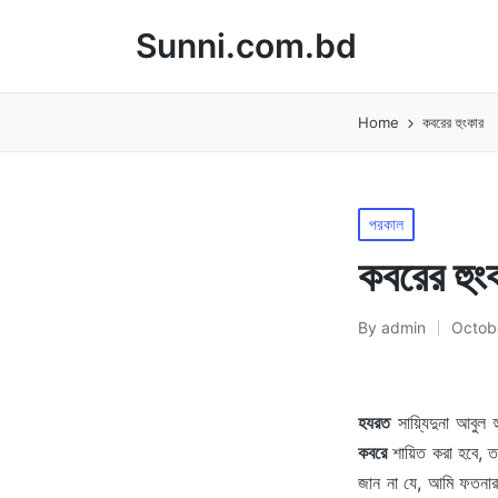
Sunni.com.bd
Home
কবরের হুংকার
Posted
পরকাল
in
কবরের হুং
By
admin
Octob
Posted
by
হযরত
সায়্যিদুনা আবুল হ
কবরে
শায়িত করা হবে, ত
জান না যে, আমি ফতনার