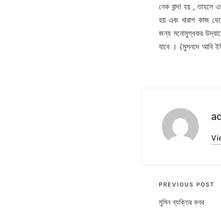
নেক বান্দা হয় , তাহল
হয় এবং খারাপ কাজ থে
জন্য মনোমুগ্ধকর উদ্যা
যাবে । (মুসনদে আবি ই
a
Vi
Post
PREVIOUS POST
মুমিন ব্যক্তির কবর
navigati