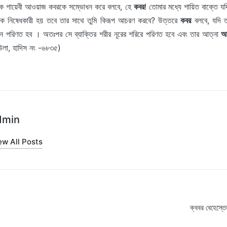
ে এক গায়েবী আওয়াজ কবরকে সম্ভোধন করে বলবে, হে
কবর
! তোমার মধ্যে শায়িত বাক্তে 
কে নিষেধকারী হয় তবে তার সাথে তুমি কিরূপ আচরণ করবে? উত্তরে
কবর
বলবে, যদি 
নে পরিণত হব । অতঃপর সে ব্যাক্তির শরীর নূরের শরিরে পরিণত হবে এবং তার আত্না
আ
উলা, হাদিস নং -৬৮৩৫)
dmin
ew All Posts
ক্ববর বেহেস্ত
on