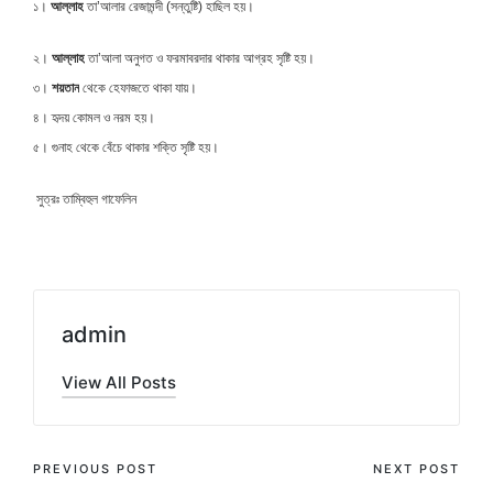
১।
আল্লাহ
তা’আলার রেজামন্দী (সন্তুষ্টি) হাছিল হয়।
২।
আল্লাহ
তা’আলা অনুগত ও ফরমাবরদার থাকার আগ্রহ সৃষ্টি হয়।
৩।
শয়তান
থেকে হেফাজতে থাকা যায়।
৪। হৃদয় কোমল ও নরম হয়।
৫। গুনাহ থেকে বেঁচে থাকার শক্তি সৃষ্টি হয়।
সুত্রঃ তাম্বিহুল গাফেলিন
admin
View All Posts
Post
PREVIOUS POST
NEXT POST