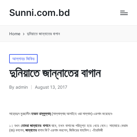
Sunni.com.bd
Home
দুনিয়াতে জান্নাতের বাগান
Posted
আল্লাহর জিকির
in
দুনিয়াতে জান্নাতের বাগান
By
admin
August 13, 2017
Posted
by
হযরত রাসূলুল্লাহ্
সায়্যেদুল মুরছালীন
(সাল্লাল্লাহু আলাইহে ওয়া সাল্লাম)-এরশাদ করেছেন-
১। যখন
তোমরা
জান্নাতের
বাগানে
যাবে, তখন বাগানের পরিতৃপ্ত হয়ে খেয়ে নেবে। সাহাবায়ে কেরাম
(রাঃ) বললেন,
জান্নাতের
বাগান কি? এরশাদ করলেন, জিকিরের মাহফিল। -তিরমিজী