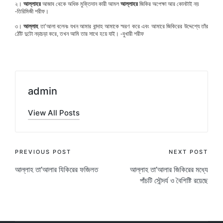
২।
আল্লাহর
আজাব থেকে অধিক মুক্তিদান কারী আমল
আল্লাহর
জিকির অপেক্ষা আর কোনটাই নয়
-তিরিমিজী শরীফ।
৩।
আল্লাহ
তা’আলা বলেনঃ যখন আমার বান্দাহ আমাকে স্মরণ করে এবং আমারে জিকিরের উদ্দেশ্যে তাঁর
ঠোঁট দুটো নড়াচড়া করে, তখন আমি তার সাথে হয়ে যাই। -বুখারী শরীফ
admin
View All Posts
Post
PREVIOUS POST
NEXT POST
আল্লাহ তা’আলার যিকিরের ফজিলত
আল্লাহ তা’আলার জিকিরের মধ্যে
navigation
পাঁচটি সৌন্দর্য ও বৈশিষ্টি রয়েছে