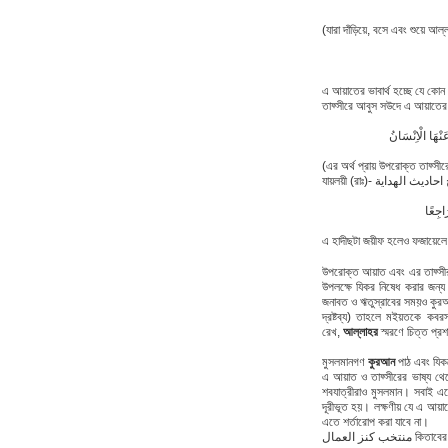
(যারা দাঁড়িয়ে, বসে এবং শুয়ে আল্
এ আয়াতের ভাবার্থ হচ্ছে যে কোন
তাফ্সীরে আবুস সউদে এ আয়াতের প
َنْهَا الْاِنْسَانُ
(এর অর্থ প্রায় উপরোক্ত তাফ্সী
َاجِعًا
এ হাদীছটা জয়ীফ হলেও ফজায়েলে আ
উপরোক্ত আয়াত এবং এর তাফ্সী
উপলক্ষে যিকর নিষেধ করার জন্য অ
জনাবত ও ঋতুস্রাবের সময়ও কুরআ
দ্রষ্টব্য) তাহলে মইয়তকে কবর
রেখ,
আল্লাহর
স্মরণে চিত্ত প্রশ
মুসলমানগণ
কুরআন
পাঠ এবং যিক
এ আয়াত ও তাফ্সীরের ভাষ্য থে
শবযাত্রীরাও মুসলমান। সবাই এত
দূরীভূত হয়। লক্ষণীয় যে এ আয়া
এতে শর্তারোপ করা যাবে না।
 كنز العمال