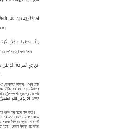
اَلَّذِيْنَ يَذْكُرَوْنَ اللهَ قِيَامًا وَّ
اَىْ يَذْكُرُوْنَهُ دَائِمًا عَلى الْحَال
ে না।
وَالْمُرَادُ تَعْمِيْمُ الذِّكْرِ لِلْاَوْق
‘কামেল’ গ্রন্থে এবং ইমাম
عَنْ اِبْنِ عُمَرَ قَالَ لَمْ يَكُنْ يَس
ে-
্বরে যে কোনভাবে জায়েয। এখন কোন
ের নির্দিষ্ট করা যায় না। ফকীহগণ
য (ফিকহ শাস্ত্রের প্রায় তিকাব
াহর প্রশংসায় আনন্দ লাভ করে।
শুকর, মইয়তও মুসলমান এবং সমস্ত
 ধরনের যিকরের দ্বারা পেরেশানী
ত হলো। কেবল নিজস্ব রায় দ্বারা