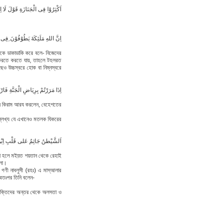
اَكْثِرُوْا فِى الْجَنَازَةِ قَوْلَ لَا اِله
اِنَّ اللهِ مَلَئِكَةَ يَطُوْفُوْنَ ِفِى ا
কে ডাকাডাকি করে বলে- নিজেদের
 করতে করতে যায়, তাহলে টহলরত
ও উচ্চস্বরে হোক বা নিম্নস্বরে
اِذَا مَرَرْتُمْ بِرِيَاضِ الْجَنَّةِ فَار
য়ে কিরাম আরয করলেন, বেহেশতের
্লেখ্য যে এখানেও মতলক যিকরের
اَلشَّيْطنُ جَاثِمٌ عَلى قَلْبِ اِبْنِ 
রা হলে মইয়ত শয়তান থেকে রেহাই
হলো।
 অতঃপর তিনি বলেন-
্যক্তিদের অন্তর থেকে অলসতা ও