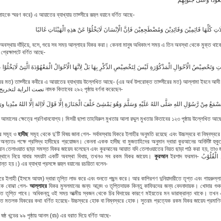
قُعُوْدًا وَّعَلى جُنُوْبِهِمْ
লাহকে স্মরণ করে) এ আয়াতের ব্যাখ্যায় তাফ্সীরে রূহুল বয়ানে বর্ণিত আছে-
َاتِ كُلِّهَا قَائِمِيْنَ وَقَائِدِيْنَ وَمُضْطَجِعِيْنَ فَاِنَّ الْاِنْسَانَ لَايَخْلُوْا عَنْ هذِهِ الْهَيْئَاتِ غَالبًا
 অবস্থায় দাঁড়িয়ে, বসে, শুয়ে সব সময় আল্লাহর যিকর করা। কেননা মানুষ অধিকাংশ সময় এ তিন অবস্থা থেকে মুক্ত থাক
্রেক্ষাপটে বর্ণিত আছে-
َاتِ وَتَحْصِيْصُ الْاَحْوَالِ الْمَذْكُوْرَةِ لَيْسَ لِتَخْصِيْصِ الذِّكْرِ بِهَا بَلْ لِاَنَّهَا الْاَحْوَالُ الْمَعْهُوْدَةَ الَّتِىْ لَايَخْلُوْا ع
রের মত) তাফ্সীরে কবীরে এ আয়াতের ব্যাখ্যায় উল্লেখিত আছে- (এর অর্থ উপরোক্ত তাফ্সীরের মত) আল্লামা ইবনে আদী 
যায়লয়ী (রাঃ)- نصت الراية لتخريج احاديث الهداية নামক কিতাবের ২৯২ পৃষ্ঠায় বর্ণনা করেছেন-
ْمَعُ مِنْ رَّسُوْلِ اللهِ صَلَّى اللهُ عَلَيْهِ وَسَلَّمَ وَهُوَ يَمْشِىْ خَلْفَ الْجَنَازَةِ اِلَّا قَوْلَ لَااِلهَ اِلَّا اللهُ مبْدِيا ور
মালের ক্ষেত্রে প্রণিধানযোগ্য। মিসরী ছাপা তাহযিরুল মুখতার আলা রদ্দুল মুখতার কিতাবের ১২৩ পৃষ্ঠায় উল্লেখিত আছ
র সমূহ ও
হাদীছ
সমূহ থেকে দু’টি বিষয় জানা গেল- সর্বাবস্থায় যিকরে ইলাহীর অনুমতি রয়েছে এবং উচ্চস্বরে বা নিম্নস
ন্ততঃ পক্ষে প্রসিদ্ধ হাদীছের প্রয়োজন। কেননা একক হাদীছ বা মুজতাহিদের অনুমান দ্বারা কুরআনের অনির্দিষ্ট হুকুম
ন তেলাওয়াত ছাড়া সমস্ত যিকর জায়েয বলেছেন এবং কুরআনের আয়াত যদি তেলাওয়াতের নিয়ত ছাড়া পাঠ করা হয়, তাও জায়ে
স্থানে নিয়ে যাবার সময়টা একটি অবস্থা বিধায়, তখনও সব রকম যিকর জায়েয।
কুরআন
ইরশাদ ফরমান- اَلَا بِذِكْرِ اللهِ تَطْمَئِنَّ الْقُلُوْبُ (জেনে
ান্ত হয়।) এর ব্যাখ্যা প্রসঙ্গে রূহুল বয়ানের রচয়িতা বলেন-
রে ইলাহী (ইসমে আযম) দ্বারা তৃপ্তি লাভ করে এবং শুনতে পছন্দ করে। আর কাপিরগণ দুনিয়াদারীতে তৃপ্ত এবং গায়রুল্ল
কে বোঝা গেল-
আল্লাহর
যিকর মুসলমানের জন্য আনন্দ ও তৃপ্তিদায়ক কিন্তু কাফিরদের জন্য বেদনাদায়ক। খোদার 
ে তৃপ্তি পাবে। অধিকন্তু ওই সময় আত্মীয় স্বজন থেকে চির বিদায়ের কারণে মইয়তের মন ভারাক্রান্ত থাকে। তখন এ
তে মতলক যিকরের কথা বর্ণিত হয়েছে- উচ্চস্বরে হোক বা নিম্নস্বরে হোক। সুতরাং প্রত্যেক রকম যিকর জায়েয প্রমাণি
منتخب কিতাবের ষষ্ঠ খন্ডের ৯৯ পৃষ্ঠায় আনস (রাঃ) এর বরাত দিয়ে বর্ণিত আছে-