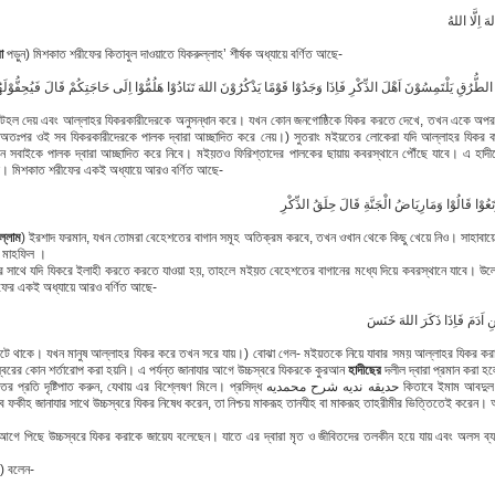
َ اِلَّا اللهُ
া
পড়ুন) মিশকাত শরীফের কিতাবুল দাওয়াতে যিকরুল্লাহ’ শীর্ষক অধ্যায়ে বর্ণিত আছে-
لطُّرُقِ يَلْتَمِسُوْنَ اَهْلَ الذِّكْرِ فَاِذَا وَجَدُوْا قَوْمًا يَذْكُرُوْنَ اللهَ تَنَادُوْا هَلُمُّوْا اِلَى حَاجَتِكُمْ قَالَ فَيُحِفُّوْلَهُم
তায় টহল দেয় এবং আল্লাহর যিকরকারীদেরকে অনুসন্ধান করে। যখন কোন জনগোষ্ঠিকে যিকর করতে দেখে, তখন একে অপর
। অতঃপর ওই সব যিকরকারীদেরকে পালক দ্বারা আচ্ছাদিত করে নেয়।) সুতরাং মইয়তের লোকেরা যদি আল্লাহর যিকর
খন সবাইকে পালক দ্বারা আচ্ছাদিত করে নিবে। মইয়তও ফিরিশ্তাদের পালকের ছায়ায় কবরস্থানে পৌঁছে যাবে। এ হাদীছে
ে। মিশকাত শরীফের একই অধ্যায়ে আরও বর্ণিত আছে-
ْتَعُوْا قَالُوْا وَمَارِيَاضُ الْجَنَّةِ قَالَ حِلَقُ الذِّكْرِ
ল্লাম
) ইরশাদ ফরমান, যখন তোমরা বেহেশতের বাগান সমূহ অতিক্রম করবে, তখন ওখান থেকে কিছু খেয়ে নিও। সাহাবা
 মাহফিল ।
 সাথে যদি যিকরে ইলাহী করতে করতে যাওয়া হয়, তাহলে মইয়ত বেহেশতের বাগানের মধ্যে দিয়ে কবরস্থানে যাবে। উল
ীফের একই অধ্যায়ে আরও বর্ণিত আছে-
اَدَمَ فَاِذَا ذَكَرَ اللهَ خَنَسَ
লেপটে থাকে। যখন মানুষ আল্লাহর যিকর করে তখন সরে যায়।) বোঝা গেল- মইয়তকে নিয়ে যাবার সময় আল্লাহর যিকর ক
নস্বরের কোন শর্তারোপ করা হয়নি। এ পর্যন্ত জানাযার আগে উচ্চস্বরে যিকরকে কুরআন
হাদীছের
দলীল দ্বারা প্রমান করা 
যেথায় এর বিশ্লেষণ মিলে। প্রসিদ্ধ حديقه نديه شرح محمديه কিতাবে ইমাম আবদুল গণী নাবলুসী (রহঃ) এ মাস্আলার
 ফকীহ জানাযার সাথে উচ্চস্বরে যিকর নিষেধ করেন, তা নিশ্চয় মাকরূহ তানযীহ বা মাকরূহ তাহরীমীর ভিত্তিতেই করেন।
র আগে পিছে উচ্চস্বরে যিকর করাকে জায়েয বলেছেন। যাতে এর দ্বারা মৃত ও জীবিতদের তলকীন হয়ে যায় এবং অলস ব
ঃ) বলেন-