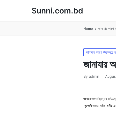
Sunni.com.bd
Home
জানাযার আগে কল
Posted
জানাযার আগে উচ্চস্বরে 
in
জানাযার আ
By
admin
August
Posted
by
জানাযার
আগে নিম্নস্বরে বা উচ্চস
কুরআনী
হাদীছ
আয়াত, সহীহ,
এব