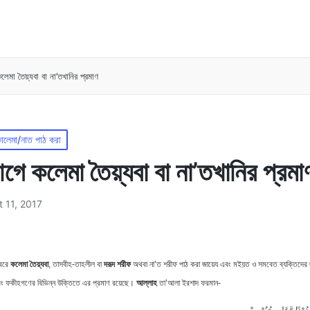
েমা তৈয়্যবা বা না’তখানির প্রমাণ
কালেমা/নাত পাঠ করা
গে কলেমা তৈয়্যবা বা না’তখানির প্রমা
 11, 2017
কলেমা তৈয়্যবা
দরূদ শরীফ
্বরে
, তাসবীহ-তাহলীল বা
অথবা না’ত শরীফ পাঠ করা জায়েয এবং মইয়ত ও সমবেত ব্যক্তিদের
আল্লাহ
ং ফকীহগণের বিভিন্ন উক্তিতে এর প্রমাণ রয়েছে।
তা’আলা ইরশাদ ফরমান-