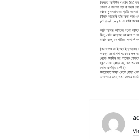
(হযরত আলীউল খওয়াস (রাঃ) বলতেন
কেননা এ কলেমা পড়া না পড়ার থে
থেকে মুসলমানদের প্রতি কলেমা
(ইমাম শায়ারানী তাঁর অন্য আর এ
عهود المشائخ এ বর্ণনা করে
আমি আমার ভাইদের মধ্যে কাউকে
কিছু, যেটা আল্লাহ তা’আলা ও রস
হারাম বলে, সে শরীয়ত সম্পর্কে 
(কলেমায়ে লা ইলাহা ইল্লাল্লাহ
অবস্থা মনোযোগ সহকারে লক্ষ করে
থেকে উদাসীন বরং অনেক লোককে 
হুকুম দেয়া দুরস্ত নয়, বরং জায়
কোন আপত্তি নেই।)
উপরোক্ত ভাষ্য থেকে বোঝা গেল জ
বলে গমন করে, তখন তাদের সবাইক
a
Vi