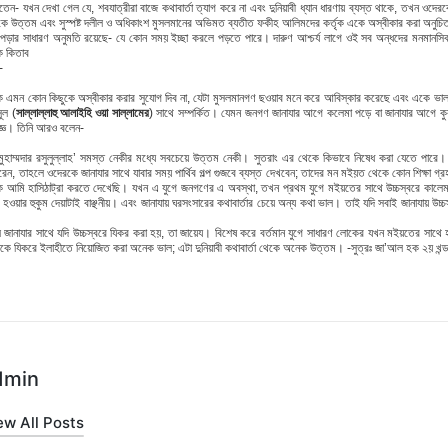
- যখন দেখা গেল যে, শবযাত্রীরা বাজে কথাবার্তা ত্যাগ করে না এবং দুনিয়াবী ধ্যান ধারণায় ব্যস্ত থাকে, তখন ওদের
কে উত্তম এবং সুস্পষ্ট দলীল ও অধিকাংশ মুসলমানের অভিমত ব্যতীত ফকীহ আলিমদের কর্তৃক একে অস্বীকার করা অনুচি
 পড়ার সাধারণ অনুমতি রয়েছে- যে কোন সময় ইচ্ছা করলে পড়তে পারে। দারুণ আশ্চর্য লাগে ওই সব অন্ধদের মনমানসি
ক কিতাব
ন-
 এমন কোন কিছুকে অস্বীকার করার সুযোগ দিব না, যেটা মুসলমানগণ ছওয়াব মনে করে আবিস্কার করেছে এবং একে ভাল
ূল (
সাল্লাল্লাহু আলাইহি ওয়া সাল্লামের
) সাথে সম্পর্কিত। যেমন জনগণ জানাযার আগে কলেমা পড়ে বা জানাযার আগে ক
অজ্ঞ। তিনি আরও বলেন-
ু মুহাম্মদার রসুলুল্লাহ’ সমস্ত নেকীর মধ্যে সবচেয়ে উত্তম নেকী। সুতরাং এর থেকে কিভাবে নিষেধ করা যেতে প
ন, তাহলে ওদেরকে জানাযার সাথে যাবার সময় পার্থিব গল্প গুজবে ব্যস্ত দেখবেন; তাদের মন মইয়ত থেকে কোন শিক্ষা গ্র
আমি হাসিঠাট্রা করতে দেখেছি। যখন এ যুগে জনগণের এ অবস্থা, তখন প্রথম যুগে মইয়তের সাথে উচ্চস্বরে কালেমা
েয হওয়ার হুকুম দেয়াটাই বাঞ্ছনীয়। এবং জানাযায় ঘরসংসারের কথাবার্তার চেয়ে অন্য কথা ভাল। তাই যদি সবাই জানাযায় উ
ানাযার সাথে যদি উচ্চস্বরে যিকর করা হয়, তা জায়েয। বিশেষ করে বর্তমান যুগে সাধারণ লোকের যখন মইয়তের সাথে হাসিঠ
ে যিকরে ইলাহীতে নিয়োজিত করা অনেক ভাল; এটা দুনিয়াবী কথাবার্তা থেকে অনেক উত্তম। -সুত্রঃ জা’আল হক ২য় খন্ড
dmin
ew All Posts