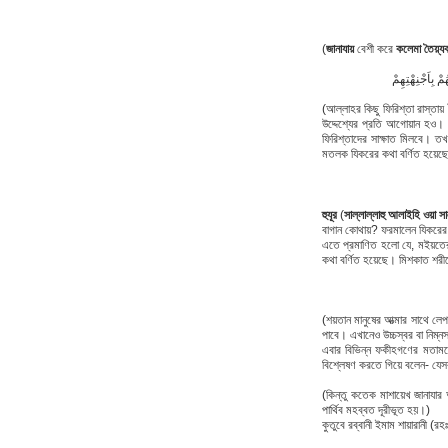
(
জানাযায়
বেশী করে
কলেমা তৈয়্যব
ْ بِاَجْنِهْتِهِمْ
(আল্লাহর কিছু ফিরিশ্তা রাস্
উদ্দেশ্যের প্রতি আগোয়ান হও
ফিরিশ্তাদের সাক্ষাত মিলবে। ত
মতলক যিকরের কথা বর্ণিত হয়েছ
হুযূর
(
সাল্লাল্লাহু আলাইহি ওয়া সা
বাগান কোথায়? ফরমালেন যিকরের
এতে প্রমাণিত হলো যে, মইয়তের
কথা বর্ণিত হয়েছে। মিশকাত শর
(শয়তান মানুষের আত্মার সাথে 
পাবে। এখানেও উচ্চস্বর বা নিম্
এবার বিভিন্ন ফকীহগণের মতামতের প্রতি দৃষ্টিপাত করুন, 
বিশ্লেষণ করতে গিয়ে বলেন- যেসব
(কিন্তু কতেক মাশায়েখ জানাযা
পার্থিব মহব্বত দূরীভূত হয়।)
কুতুবে রব্বানী ইমাম শায়ারানী (রহ