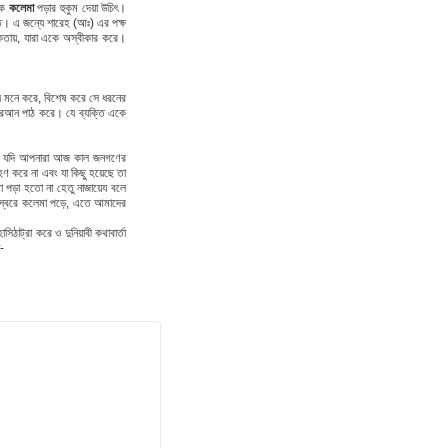
কে
কলেমা
পড়ার হুকুম দেয়া উচিৎ।
ত। এ জন্যে শারেহ (আঃ) এর পক্ষ
কতায়, যারা একে অস্বীকার করে।
 মনে করে, বিশেষ করে সে ধরনের
ুরআন পাঠ করে। যে ব্যক্তি একে
ারে। যদি আপনারা আজ কাল জনগণের
হণ করে না এবং যা কিছু হয়েছে তা
 পড়া হতো না হেতু নাজায়েয বলে
চ্চস্বরে কলেমা পড়ে, এতে আমাদের
াট্রা করে ও দুনিয়াবী কথাবার্তা
-