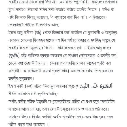
তকবীর দেওয়া থেকে বাধা দিও না। আমরা তা পছন্দ করি। সম্ভবতঃ তখনকার
যুগে সাধারণ লোকেরা ঈদের সময় বাজারে নারায়ে তকবীর দিতেন । যদিও বা
এটা বিদআত কিন্তু বলেছেন, ‘এ ব্যাপারে বাধা দিও না’। এ ইবারতের
প্রেক্ষাপটে শামীতে উল্লেখিত আছে-
ইমাম আবু হানীফা (রাঃ) থেকে জিজ্ঞাসা করা হয়েছিল যে কুফাবাসী ও অন্যান্য
এলাকার লোকেরা যিলহজ্ব মাসের দশ দিন পর্যন্ত বাজার ও মসজিদ সমূহে যে
তকবীর বলে তা মুস্তাহাব কি না। তিনি বলেছেন হ্যাঁ । ইমাম আবু জাফর
(কুঃসিঃ) তাঁর অভিমত ব্যক্ত করেছেন যে সাধারণ লোকদেরকে এ তকবীর বলা
থেকে বাধা দেয়া উচিত নয়। কেননা ওরা এমনিতে ভাল কাজের প্রতি কম
আগ্রহী। এ অভিমতটা আমরা গ্রহণ করি। এর থেকে বোঝা গেল বাজারের
তকবীর মুস্তাহাব।
ইমাম নববী (রহঃ) রচিত ‘কিতাবুল আযকার’ গ্রন্থে اَلصَّلوَةُ عَلَى النَّبِىِّ
শীর্ষক আলোচনায় উল্লেখিত আছে-
অর্থাৎ হাদীছ শরীফ ইত্যাদি অধ্যয়নকারীদের উচিত যে যখন হুযুর আলাইহিস
সালামের আলোচনা হয়, তখন যেন উচ্চস্বরে সালাত ও সালাম পাঠ করে।
আমাদের উলায়ে কিরাম তলবিয়া অর্থাৎ লাববাইকা বলার সময় উচ্চস্বরে দরূদ
শরীফ পড়ার কথা বলেছেন ।