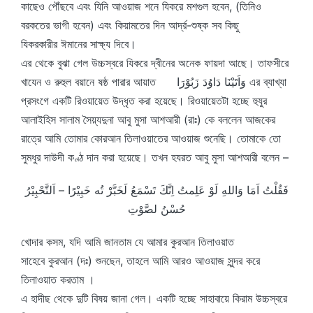
কাছেও পৌঁছবে এবং যিনি আওয়াজ শনে ‍যিকরে মশগুল হবেন, (তিনিও
বরকতের ভাগী হবেন) এবং কিয়ামতের দিন আর্দ্র-শুষ্ক সব কিছু
‍যিকরকারীর ঈমানের সাক্ষ্য দিবে।
এর থেকে বুঝা গেল উচ্চস্বরে যিকরে দ্বীনের অনেক ফায়দা আছে। তাফসীরে
খাযেন ও রুহুল বয়ানে ষষ্ঠ পারার আয়াত وَاَتَيْنَا دَاوُدَ زَبُوْرَا এর ব্যাখ্যা
প্রসংগে একটি রিওয়ায়েত উদ্ধৃত করা হয়েছে। রিওয়ায়েতটা হচ্ছে হুযুর
আলাইহিস সালাম সৈয়্যদুনা আবু মুসা আশআরী (রাঃ) কে বললেন আজকের
রাত্রে আমি তোমার কোরআন তিলাওয়াতের আওয়াজ শুনেছি। তোমাকে তো
সুমধুর দাউদী কণ্ঠ দান করা হয়েছে। তখন হযরত আবু মুসা আশআরী বলেন –
فَقُلْتُ اَمَا وَاللهِ لَوْ عَلِمتُ اِنَّكَ تَسْمَعُ لَخَبَّرْ تُه خَبِيْرًا – اَلتَّحْبِيْرُ
حُسْنُ لصَّوْتِ
খোদার কসম, যদি আমি জানতাম যে আমার কুরআন তিলাওয়াত
সাহেবে কুরআন (দঃ) শুনছেন, তাহলে আমি আরও আওয়াজ সুন্দর করে
তিলাওয়াত করতাম ।
এ হাদীছ থেকে দুটি বিষয় জানা গেল। একটি হচ্ছে সাহাবায়ে কিরাম উচ্চস্বরে