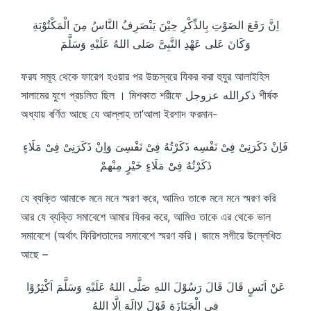
اِنَّ رَفَعَ الضَوْتِ بِالذِّكْرِ حِيْنَ يَنْصَرِفُ النَّاسُ مِنَ الْمَكْتُوْبَةِ
وَكَانَ عَلى عَهْدِ النَّبِىَّ صَلى اللهُ عَلَيْهِ وَسَلَّمَ
ফরয সমূহ থেকে ফারেগ হওয়ার পর উচ্চস্বরে যিকর করা হুযুর আলাইহিস
সালামের যুগে প্রচলিত ছিল । মিশকাত শরীফে ذكرالله عزوجل শীর্ষক
অধ্যায় বর্ণিত আছে যে আল্লাহ তা’আলা ইরশাদ ফরমান-
فَاِنْ ذَكَرَنِىْ فِىْ نَفْسِه ذَكَرْتُهُ فِىْ نَفْسِىَ وَاِنْ ذَكَرَنِىْ فِىْ مَلَاءٍ
ذَكَرْتُهُ فِىْ مَلَاءٍ خَيْرٍ مِنْهمْ
যে ব্যক্তি আমাকে মনে মনে স্মরণ করে, আমিও তাকে মনে মনে স্মরণ করি
আর যে ব্যক্তি সমাবেশে আমার যিকর করে, আমিও তাকে এর থেকে ভাল
সমাবেশে (অর্থাৎ ফিরিশতাদের সমাবেশে স্মরণ করি। জামে সগীরে উল্লেখিত
আছে –
عَنْ اَنَسٍ قَالَ قَالَ رَسُوْلَ اللهِ صَلَّى اللهُ عَلَيْهِ وَسَلَّمَ اَكْثِرُوْا
فِى الْجَنَازَةِ قَوْلَ لاِالَهَ اِلَّا اللهُ