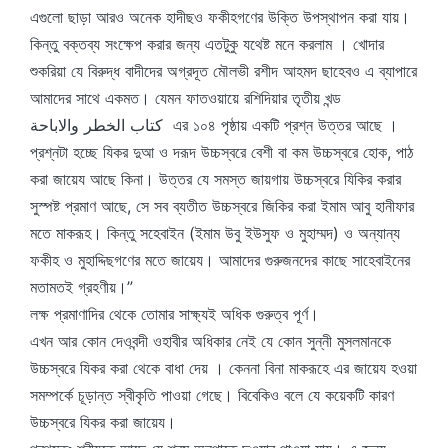
এগুলো ছাড়া আরও অনেক হাদীছও ফকীহগণের উক্তি উপস্থাপন করা যায়।
কিন্তু বক্তব্য সংক্ষেপ করার জন্য এতটুকু যথেষ্ট মনে করলাম । খোদার
শুকরিয়া যে বিরুদ্ধ বাদীদের অগ্রদূত মৌলভী রশীদ আহমদ ছাহেবও এ ব্যাপারে
আমাদের সাথে একমত। যেমন ফাতওয়ায়ে রশিদিয়ার তৃতীয় খন্ড
كتاب الخطر والاباحة এর ১০৪ পৃষ্ঠায় একটি প্রশ্ন উত্তর আছে ।
প্রশ্নটা হচ্ছে যিকর দুআ ও দরূদ উচ্চস্বরে বেশী বা কম উচ্চস্বরে হোক, পাঠ
করা জায়েয আছে কিনা। উত্তর যে সমস্ত জায়গায় উচ্চস্বরে যিকির করার
সুস্পষ্ট প্রমাণ আছে, সে সব ব্যতীত উচ্চস্বরে জিকির করা ইমাম আবু হানীফার
মতে মাকরূহ। কিন্তু সহেবাইন (ইমাম উবু ইউসুফ ও মুহাম্মদ) ও অন্যান্য
ফকীহ ও মুহাদ্দিছগণের মতে জায়েয। আমাদের গুরুজনদের কাছে সাহেবাইনের
মতামতই গ্রহণীয়।”
লক্ষ প্রমাণাদির থেকে তোমার সাক্ষ্যই অধিক গুরুত্ব পূর্ণ।
এখন আর কোন দেওবন্দী ওহাবীর অধিকার নেই যে কোন সুন্নী মুসলমানকে
উচ্চস্বরে যিকর করা থেকে বাধা দেয় । কেননা বিনা মাকরূহে এর জায়েয হওয়া
সমম্পর্কে চূড়ান্ত স্বীকৃতি পাওয়া গেছে। বিবেকিও বলে যে কয়েকটি কারণ
উচ্চস্বরে যিকর করা জায়েয।