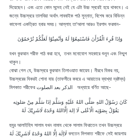
দিয়েছেন। এবং এতে কোন সন্দেহ নেই যে এটা উচ্চ স্বরেই হয়ে থাকবে। এ
জন্যে উচ্চস্বরে তালবিয়া অর্থাৎ লাববাইক পাঠ সুন্নাত, বিশেষ করে বিভিন্ন
কাফেলা একত্রিত হবার সময়। আল্লাহ তা’আলা আরও ইরশাদ ফরমান-
وَاِذَا قُرِءَ الْقُرْأَنَ فَاسْتَمِعُوْا لَهُ وَاَنْصِتُوْا لَعَلَّكُمْ تُرْحَمُوْنَ
যখন কুরআন শরীফ পাঠ করা হবে, তখন মনোযোগ সহকারে শুনুন এবং নিশ্চুপ
থাকুন।
বোঝা গেল যে, উচ্চস্বরে কুরআন তিলাওয়াত জায়েয। নীরবে যিকর নয়,
উচ্চস্বরের যিকরই শোনা যায় (তাফসীরে কবরে এ আয়াতের ব্যাখ্যা দ্রষ্টব্য)
মিশকাত শরীফের الذكر بعد الصلوت অধ্যায়ে বর্ণিত আছে-
كَانَ رَسُوْلُ اللهِ صَلَّى اللهُ عَلَيْهِ وَسَلَّمَ اِذَا سَلَّمَ مِنْ صَلوتِه
يَقُوْلُ بِصَوْتِه الْاَعْلى لَا اِلهَ اِلَّااللهُ وَحْدَهُ لَاشَرِيْكَ لَهُ
হুযুর আলাইহিস সালাম যখন নামায থেকে সালাম ফিরাতেন তখন উচ্চস্বরে
لَااِلَهَ اِلَّا اللهُ وَحْدَهُ لَاشَرِيْكَ لَهُ বলতেন মিশকাত শরীফে সেই জায়গায়