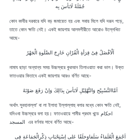
جُمْلَةً لَابَأسَ بِه
কোন কাযীর দরবারে যদি বড় জমায়েত হয় এবং সবায় মিলে যদি দরূদ পড়ে,
তাতে কোন ক্ষতি নেই। একই জায়গায় আলমগীরীতে আরোও উল্লেখিত
আছে-
اَلْاَفْضَلُ فِىْ قِرَأةِ الْقُرْانِ خَارِجَ الصَّلَوةِ الْجَهْرُ
নামায ছাড়া অন্যান্য সময় উচ্চস্বরে কুরআন তিলাওয়াত করা ভাল। উক্ত
ফাতওয়ার কিতাবে একই জায়গায় আরও বর্ণিত আছে-
اَمَّاالتَّسْبِيْح وَالتَّهْلِيْلِ لَابَأسَ بِذَالِكَ وَاِنْ رَفَعَ صَوْتَهُ
অর্থাৎ সুবহানাল্লা’ বা লা ইলাহা ইল্লাল্লাহু বলার মধ্যে কোন ক্ষতি নেই,
যদিওবা উচ্চস্বরে বলা হয়। ফাতওয়ায়ে শামীর প্রথম খন্ডে احكام
المسجد এর বর্ণনার সাথে বর্ণিত আছে-
اَجْمَعَ الْعُلَمَاءُ سَلَفاوَخلَقًا عَلى اِسْتِحْبَابِ ذِكْرِالْجَمَاعَةِ فِى