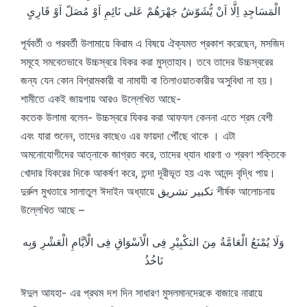
الْمَسَاجِدِ اِلَّا اَنْ يُّشَوّشُ جَهْرَهُمْ عَلى نَائِمِ اَوْ مُصَلّ اَوْ قَارِىٍ
পূর্ববর্তী ও পরবর্তী উলামায়ে কিরাম এ বিষয়ে ঐক্যমত প্রকাশ করেছেন, মসজিদ
সমূহে সমবেতভাবে উচ্চস্বরে যিকর করা মুস্তাহাব। তবে তাদের উচ্চস্বরের
জন্য যেন কোন বিশ্রামকারী বা নামাযী বা তিলাওয়াতকারীর অসুবিধা না হয়।
শামীতে একই জায়গায় আরও উল্লেখিত আছে-
কতেক উলামা বলেন- উচ্চস্বরে যিকর করা আফযল কেননা এতে শ্রম বেশী
এবং যারা শুনেন, তাদের কাছেও এর ফায়দা পৌঁছে থাকে । এটা
অমনোযোগীদের আত্নাকে জাগ্রত করে, তাদের ধ্যান ধারণা ও শ্রবণ শক্তিকে
খোদার যিকরের দিকে আকর্ষণ করে, তন্দা দূরীভূত হয় এবং আনন্দ বৃদ্ধি পায়।
দুর্রুল মুখতারে সালাতুল ঈদাইন অধ্যায়ে تكبير تشريق শীর্ষক আলোচনায়
উল্লেখিত আছে –
وَلَا يُمْنَعُ الْعَامَّةُ مِنَ التكْبِيْرِ فِى الْاَسْوَاقِ فِى الْاَيَّامِ الْعَشْرِ وَبِه
نَاخُذُ
ঈদুল আযহা- এর প্রথম দশ দিন সাধারণ মুসলমানদেরকে বাজারে নারায়ে