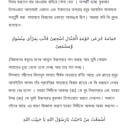
যিকর করতেন যার আওয়াজ বাহিরে শোনা যেত । অপরটি হচ্ছে কুরআন
তিলাওয়াত আল্লারই এবাদত এবং ইবাদতের অস্থায় হুযুর আলাহিস সালামকে
সন্তুষ্টি করা সাহাবাযে কিরামের একান্ত আকাঙ্খা ছিল। আরব্য কবি কি সুন্দর
বলেছেন-
حَمَامَةَ جُرَعَى خَوْمَةِ الْجَنْدَلِ اسْجِعِىْ فَانْتِ بِمَرْأى مِنْسُوَادٍ
وَّمَسْمَعِىْ
(বিয়াবনের কবুতর মনের আনন্দে উচ্চস্বরে গান করছে আর তুমি সোয়াদ
পাহাড়ের চূড়া থেকে ওকে দেখছ আর তার গান শুনছ।
মিশকাত শরীফের কিতাবুস সালাত শীর্ষক অধ্যায়ে বর্ণিত আছে এক রাত্রে হুযুর
আলাইহিস সালাম তাঁর প্রানপ্রিয় সাহাবায়ে কিরাম রাত্রে কে কি করছেন দেখার
জন্য বের হলেন । হযরত সিদ্দীকে আকবর (রাঃ) কে খুব নিম্নস্বরে এবং হযরত
উমর (রাঃ) কে খুবই উচ্চস্বরে কুরআন তিলাওয়াত করতে দেখলেন। সকালে
তাঁদের কাছে এর কারণ জিজ্ঞাসা করলে হযরত সিদ্দীকে আকবর আরয করলেন –
اَسْمَعْتُ مَنْ نَاجَيْتُ يَارَسُوْلَ اللهِ يَا حَبِيْبَ اللهِ