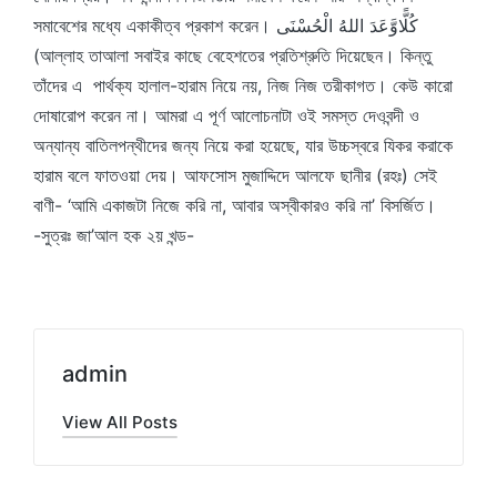
সমাবেশের মধ্যে একাকীত্ব প্রকাশ করেন। كُلًّاوَّعَدَ اللهُ الْحُسْنَى
(আল্লাহ তাআলা সবাইর কাছে বেহেশতের প্রতিশ্রুতি দিয়েছেন। কিন্তু
তাঁদের এ পার্থক্য হালাল-হারাম নিয়ে নয়, নিজ নিজ তরীকাগত। কেউ কারো
দোষারোপ করেন না। আমরা এ পূর্ণ আলোচনাটা ওই সমস্ত দেওবন্দী ও
অন্যান্য বাতিলপন্থীদের জন্য নিয়ে করা হয়েছে, যার উচ্চস্বরে যিকর করাকে
হারাম বলে ফাতওয়া দেয়। আফসোস মুজাদ্দিদে আলফে ছানীর (রহঃ) সেই
বাণী- ‘আমি একাজটা নিজে করি না, আবার অস্বীকারও করি না’ বিসর্জিত।
-সুত্রঃ জা’আল হক ২য় খন্ড-
admin
View All Posts