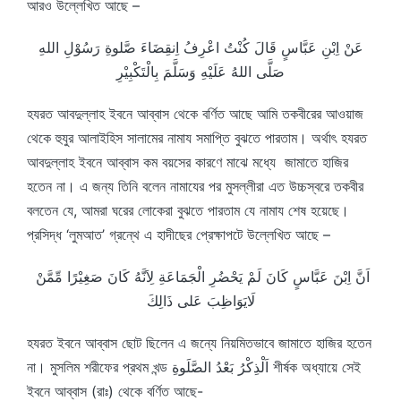
আরও উল্লেখিত আছে –
عَنْ اِبْنِ عَبَّاسٍ قَالَ كُنْتُ اعْرِفُ اِنقِضَاءَ صَّلوةِ رَسُوْلِ اللهِ
صَلَّى اللهُ عَلَيْهِ وَسَلَّمَ بِالْتَكْبِيْرِ
হযরত আবদুল্লাহ ইবনে আব্বাস থেকে বর্ণিত আছে আমি তকবীরের আওয়াজ
থেকে হুযুর আলাইহিস সালামের নামায সমাপ্তি বুঝতে পারতাম। অর্থাৎ হযরত
আবদুল্লাহ ইবনে আব্বাস কম বয়সের কারণে মাঝে মধ্যে জামাতে হাজির
হতেন না। এ জন্য তিনি বলেন নামাযের পর মুসল্লীরা এত উচ্চস্বরে তকবীর
বলতেন যে, আমরা ঘরের লোকেরা বুঝতে পারতাম যে নামায শেষ হয়েছে।
প্রসিদ্ধ ‘লুমআত’ গ্রন্থে এ হাদীছের প্রেক্ষাপটে উল্লেখিত আছে –
اَنَّ اِبْنَ عَبَّاسٍ كَانَ لَمْ يَحْضُرِ الْجَمَاعَةِ لِاَنَّهُ كَانَ صَغِيْرًا مِّمَّنْ
لَايَوَاظِبَ عَلى ذَالِكَ
হযরত ইবনে আব্বাস ছোট ছিলেন এ জন্যে নিয়মিতভাবে জামাতে হাজির হতেন
না। মুসলিম শরীফের প্রথম খন্ড اَلْذِكْرُ بَعْدُ الصَّلَوةِ শীর্ষক অধ্যায়ে সেই
ইবনে আব্বাস (রাঃ) থেকে বর্ণিত আছে-