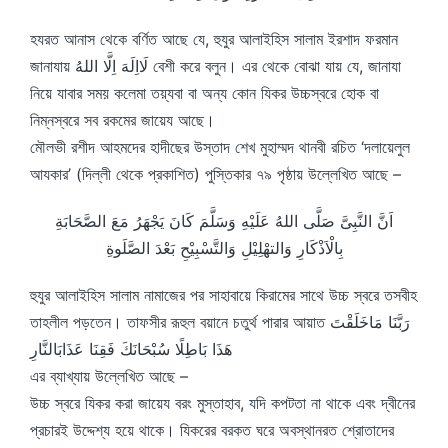
হযরত আনাস থেকে বর্ণিত আছে যে, হুযুর আলাইহিস সালাম ইরশাদ ফরমান
জানাযায় لَااِلَهَ اِلَّا اللهُ বেশী করে বলুন। এর থেকে বোঝা যায় যে, জানাযা
নিয়ে যাবার সময় কলেমা তয়্যবা বা অন্য কোন যিকর ‍উচ্চস্বরে হোক বা
নিম্নস্বরে সব রকমের জায়েয আছে।
মৌলভী রশীদ আহমদের হাদীছের উস্তাদ শেখ মুহাম্মদ থানবী রচিত ‘দলায়েলুল
আযকার’ (দিল্লী থেকে প্রকাশিত) পুস্তিকার ৭৯ পৃষ্ঠায় উল্লেখিত আছে –
اَنَّ النَّبِىَّ صَلَّى اللهُ عَلَيْهِ وَسَلَّمَ كَانَ يَجْهَرُ مَعَ الصَّحَابَةِ
بِالْاَذْكَارِ وَالتهْلِيْلِ وَالتَّسْبِيْحِ بَعْدَ الصَّلَوةِ
হুযুর আলাইহিস সালাম নামাজের পর সাহাবায়ে কিরামের সাথে উচ্চ স্বরে তসবীহ
তাহলীল পড়তেন। তাফসীর রূহুল বয়ানে চতুর্থ পারার আয়াত رَبَّنَا مَاخَلَقْتَ
هَذَا بَاطِلًا سُبْحَانَكَ فَقِنَا عَذَابَالنَّارِ
এর ব্যাখ্যায় উল্লেখিত আছে –
উচ্চ স্বরে যিকর করা জায়েয বরং মুস্তাহাব, যদি কপটতা না থাকে এবং দ্বীনের
প্রচারই উদ্দেশ্য হয়ে থাকে। যিকরের বরকত ঘরে অবস্থানরত শ্রোতাদের