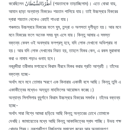
করেছিলেন اَطْرُدُالشَّيْطَانُ (শয়তানকে তাড়াচ্ছিলাম)। এতে বোঝা যায়,
আযান ছাড়া অন্যান্য যিকরেও শয়তান পালিয়ে যায়। তাই উচ্চস্বরে যিকরের
দ্বারা শয়তান থেকেও রেহাই পাওয়া যায়।
পঞ্চমতঃ উচ্চস্বরে যিকরের ফলে ঘুম, তন্দ্রা ও অলসতা দূলীভূত হয়। আর মনে
মনে যিকরের ফলে অনেক সময় ঘুম এসে যায়। কিন্তু আমার এ সমস্ত
বক্তব্য কেবল ওই অবস্থায় ফলপ্রসূ হবে, যদি লোক দেখানো অভিপ্রায় না
হয়। আর যদি লোক দেখানোর নিয়ত হয়, তাহলে যিকর কেন, এ রকম মুরাকাবা
করা ও নামায পড়াও গুনাহ হবে।
নকবন্দীয়া তরীকার মশায়েখে কিরাম নীরবে যিকর করার প্রতি আগ্রহী । তাঁদের
বক্তব্য হচ্ছে-
অর্থাৎ মনে মনে তোমার স্মরণে এক কিনারায় একাকী বসে আছি। কিন্তু তুমি এ
একাকীত্বের মধ্যেও অদ্ভুত মাহফিলের আয়োজন করেছ।)
অন্যান্য সিলসিলার বুযুর্গানে কিরাম উচ্চস্বরে যিকরের সমর্থক। তাঁদের বক্তব্য
হচ্ছে-
অর্থাৎ সারা বিশ্বে আমরা ছড়িয়ে আছি কিন্তু অন্তরের চোখে তোমাকে
দেখছি। জামায়েতের মধ্যে আছি কিন্তু আকাকিত্বের স্বাদ পাচ্ছি। উভয় পক্ষ
খোদার প্রিয়। নকশবন্দীগণ নির্জনতায় সমাবেশ করেন আর অন্যান্যগণ