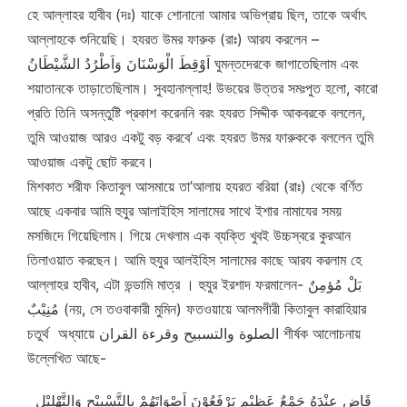
হে আল্লাহর হাবীব (দঃ) যাকে শোনানো আমার অভিপ্রায় ছিল, তাকে অর্থাৎ
আল্লাহকে শুনিয়েছি। হযরত উমর ফারুক (রাঃ) আরয করলেন –
اَوْقِطَ الْوَسْنَانَ وَاَطْرُدُ الشَّيْطَانُ ঘুমন্তদেরকে জাগাতেছিলাম এবং
শয়াতানকে তাড়াতেছিলাম। সুবহানাল্লাহ! উভয়ের উত্তর সমঃপুত হলো, কারো
প্রতি তিনি অসন্তুষ্টি প্রকাশ করেননি বরং হযরত সিদ্দীক আকবরকে বললেন,
তুমি আওয়াজ আরও একটু বড় করবে’ এবং হযরত উমর ফারুককে বললেন তুমি
আওয়াজ একটু ছোট করবে।
মিশকাত শরীফ কিতাবুল আসমায়ে তা’আলায় হযরত বরিয়া (রাঃ) থেকে বর্ণিত
আছে একবার আমি হুযুর আলাইহিস সালামের সাথে ইশার নামাযের সময়
মসজিদে গিয়েছিলাম। গিয়ে দেখলাম এক ব্যক্তি খুবই উচ্চস্বরে কুরআন
তিলাওয়াত করছেন। আমি হুযুর আলইহিস সালামের কাছে আরয করলাম হে
আল্লাহর হাবীব, এটা ভন্ডামি মাত্র । হুযুর ইরশাদ ফরমালেন- بَلْ مُؤمِنٌ
مُنِيْبٌ (নয়, সে তওবাকারী মুমিন) ফতওয়ায়ে আলমগীরী কিতাবুল কারাহিয়ার
চতুর্থ অধ্যায়ে الصلوة والتسبيح وقرءة القران শীর্ষক আলোচনায়
উল্লেখিত আছে-
قَاضٍ عِنْدَهُ جَمْعٌ عَظِيْم يَرْفَعُوْنَ اَصْوَاتَهُمْ بِالتَّسْبِيْحِ وَالتَّهْلِيْلِ