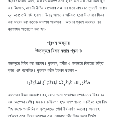
পড়ার রেওয়াজ আছে বিরোধিতাকারীগণ একে হারাম বলে এবং নানা রকম ফন্দি
করা বিদআত, হানাফী নীতির বরখেলাপ এবং এর ফলে নামাযরত মুসল্লী নামাযে
ভুল করে: তাই এটা হারাম। কিন্তু আমাদের অভিমত হলো উচ্চস্বরে যিকর
করা জায়েয বরং কতেক জায়গায় আবশ্যক। অতএব প্রথম অধ্যায়ে এর
প্রমাণসহ আলোচনা করা হল-
প্রথম অধ্যায়
উচ্চস্বরে যিকর করার প্রমাণঃ
উচ্চস্বরে যিকির করা জায়েয। কুরআন, হাদীছ ও উলামায়ে কিরামের উক্তি
দ্বারা এটা প্রমানিত। কুরআন করীম ইরশাদ ফরমান –
فَذْكُرُواللهَ كَذِكْرِكُمْ اَبَاءَكُمْ اَوْ اَشَدَّذِكْرًا
আল্লাহর যিকর এমনভাবে কর, যেমন ভাবে তোমাদের বাপদাদাদের যিকর কর
বরং তদপেক্ষা বেশী। মক্কার কাফিরগণ হজ্ব সমাপণান্তে একত্রিত হয়ে নিজ
নিজ বংশের গুণকীর্তন ও পূর্বপুরুষদের শৌর্য বীর্য-বর্ণনা করতো। আল্লাহ
তা’আলা একে নিষেধ করেছেন এবং এরস্থলে তাঁর যিকর করার নির্দেশ