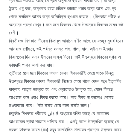
প্রথমতঃ শরীয়তে আছে যে শ্রম অনুপাতে ছওয়াব পাওয়া যায়। এ জন্য
ঠান্ডায় ওযু করা, অন্ধকার রাতে মজিদে জামাত পড়ার জন্য আসা এবং দূর
থেকে মসজিদে আসার জন্য অতিরিক্ত ছওয়াব রয়েছে। (মিশকাত শরীফ ও
অন্যান্য গ্রন্থ দেখুন ) মনে মনে যিকরের থেকে উচ্চস্বরে যিকরের মধ্যে কষ্ট
বেশী।
দ্বিতীয়তঃ মিশকাত শীফের কিতাবুল আযানে বর্ণিত আছে যে যতদূর মুয়াযযিনের
আওয়াজ পৌঁছবে, ওই পর্যন্ত সমস্ত গাছ-পালা, ঘাস, জ্বীন ও ইনসান
কিয়ামতের দিন ওনার ঈমানের সাক্ষ্য দিবে। তাই উচ্চস্বরে যিকরের দ্বারা এ
ফায়দাটা পাবার আশা করা যায়।
তৃতীয়তঃ মনে মনে যিকরের ফায়দা কেবল যিকরকারীই পেয়ে থাকে কিন্তু
উচ্চস্বরে যিকরের ফায়দা যিকরকারী নিজেও পেয়ে থাকে যেমন শব্দে ইত্যাদির
ধাক্কায় আত্না জাগ্রত হয় এবং শ্রোতারাও উপকৃত হয়, যেমন যিকরে
আওয়াজ শুনে ওরাও যিকর করতে পারে। আর ‍যিকর না করলেও শোনার
ছওয়াবতো পাবে। ‘নাই মামার চেয়ে কানা মামাই ভাল।’
চতুর্থতঃ মিশকাত শরীফের لااذان অধ্যায়ে বর্ণিত আছে যে আযানের
আওয়াজের দ্বারা শয়তান পালিয়ে যায় । একটু আগে উল্লেখিত হয়েছে যে
হযরত ফারুকে আযম (রাঃ) হুযূর আলাইহিস সালামের প্রশ্নের উত্তরে আরয