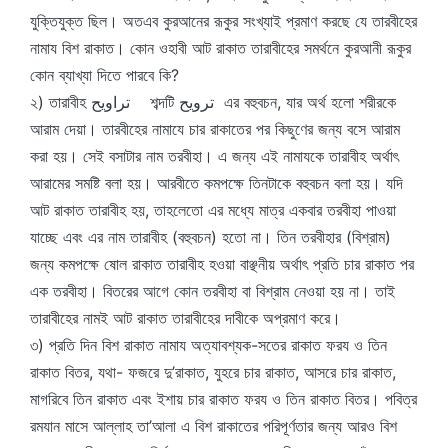
যুক্তিযুক্ত ছিল। অতএব কুরআনের রূকুর সংখ্যাই প্রমাণ করছে যে তারবীহের
নামায বিশ রাকাত। কোন ওহাবী আট রাকাত তারাবীহের সমর্থনে কুরআনী রূকুর
কোন ব্যাখ্যা দিতে পারবে কি?
২) তারাবীহ تراويح শব্দটি ترويح এর বহুবচন, যার অর্থ হলো শরীরকে
আরাম দেয়া। তারবীহের নামাযে চার রাকাতের পর কিছুণের জন্য বসে আরাম
করা হয়। সেই বসাটার নাম তরবীহা। এ জন্য এই নামাযকে তারাবীহ অর্থাৎ
আরামের সমষ্টি বলা হয়। আরবীতে কমপক্ষে তিনটাকে বহুবচন বলা হয়। যদি
আট রাকাত তারাবীহ হয়, তাহলেতো এর মধ্যে মাত্র একবার তরবীহা পাওয়া
যাচ্ছে এবং এর নাম তারাবীহ (বহুবচন) হতো না। তিন তরবীহার (বিশ্রাম)
জন্য কমপক্ষে ষোল রাকাত তারাবীহ হওয়া বাঞ্ছনীয় অর্থাৎ প্রতি চার রাকাত পর
এক তরবীহা। বিতরের আগে কোন তরবীহা বা বিশ্রাম নেওয়া হয় না। তাই
তারাবীহের নামই আট রাকাত তারাবীহের দাবীকে অপ্রমাণ করে।
৩) প্রতি দিন বিশ রাকাত নামায অত্যাবশ্যক-সতের রাকাত ফরয ও তিন
রাকাত বিতর, যথা- ফজরে দু’রাকাত, যুহরে চার রাকাত, আসরে চার রাকাত,
মাগরিবে তিন রাকাত এবং ইশায় চার রাকাত ফরয ও তিন রাকাত বিতর। পবিত্র
রমযান মাসে আল্লাহ তা’আলা এ বিশ রাকাতের পরিপূর্ণতার জন্য আরও বিশ