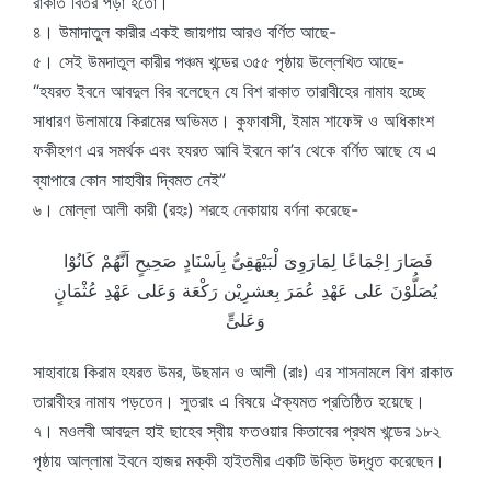
রাকাত বিতর পড়া হতো।
৪। উমাদাতুল কারীর একই জায়গায় আরও বর্ণিত আছে-
৫। সেই উমদাতুল কারীর পঞ্চম খন্ডের ৩৫৫ পৃষ্ঠায় উল্লেখিত আছে-
“হযরত ইবনে আবদুল বির বলেছেন যে বিশ রাকাত তারাবীহের নামায হচ্ছে
সাধারণ উলামায়ে কিরামের অভিমত। কুফাবাসী, ইমাম শাফেঈ ও অধিকাংশ
ফকীহগণ এর সমর্থক এবং হযরত আবি ইবনে কা’ব থেকে বর্ণিত আছে যে এ
ব্যাপারে কোন সাহাবীর দ্বিমত নেই”
৬। মোল্লা আলী কারী (রহঃ) শরহে নেকায়ায় বর্ণনা করেছে-
فَصَارَ اِجْمَاعًا لِمَارَوِىَ لْبَيْهَقِىُّ بِاَسْنَادٍ صَحِيحٍ اَنَّهُمْ كَانُوْا
يُصَلُّوْنَ عَلى عَهْدِ عُمَرَ بِعشرِيْن رَكْعَة وَعَلى عَهْدِ عُثْمَانٍ
وَعَلىٍّ
সাহাবায়ে কিরাম হযরত উমর, উছমান ও আলী (রাঃ) এর শাসনামলে বিশ রাকাত
তারাবীহর নামায পড়তেন। সুতরাং এ বিষয়ে ঐক্যমত প্রতিষ্ঠিত হয়েছে।
৭। মওলবী আবদুল হাই ছাহেব স্বীয় ফতওয়ার কিতাবের প্রথম খন্ডের ১৮২
পৃষ্ঠায় আল্লামা ইবনে হাজর মক্কী হাইতমীর একটি উক্তি উদ্ধৃত করেছেন।