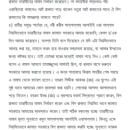
রাকাত তারাবীহের নামায নির্ধারণ করেছেন। লা মযহাবীরা সম্ভবতঃ পাঁচ
ওয়াক্তিয়া নামাযেও আট রাকাত পড়ে থাকেন নতুবা আট রাকাতের সাথে ঐ বিশ
রাকাতের কি সামঞ্জস্য থাকতে পারে?
৪) হাদীছ সমূহঃ স্মর্তব্য যে, নবী করীম সাল্লাল্লাহু আলাইহি ওয়া সাল্লাম
নিয়মিতভাবে তারাবীহের নামায জামাত সহকারে আদায় করেননি; কেবল দু’এক
দিন আদায় করেছেন। অবশ্য তিনি বলে দিয়েছেন যে যদি এটা নিয়মিতভাবে
আদায় করা হয়, তাহলে ফরয হয়ে যাওয়ার সম্ভাবনা রয়েছে, যা আমার উম্মতের
জন্য কষ্টকর হবে। তাই তোমরা ঘরের মধ্যেই নামায পড়ে নিও। কেউ কেউ
বলেন এ নামায আসলে তাহাজ্জুদের নামাযই ছিল, যা রমযান মাসে গুরুত্ব
সহকারে আদায় করানো হয়েছে। এ জন্য সাহাবায়ে কিরাম সাহরীর শেষ সময়ে
এ নামায থেকে ফারেগ হতেন। হযরত সিদ্দীক আকবর (রাঃ) এর যুগেও এটা
সুষ্ঠ ভাবে আদায়ের কোন ব্যবস্থা করা হয়নি। লোকেরা আলাদা আলাদাভাবে
পড়ে নিতেন। হযরত উমর (রাঃ) এ ব্যাপারে যথার্থ সিদ্ধান্ত গ্রহণ করেন, বিশ
রাকাত তারাবীহের নামায নির্ধারণ করেন এবং বিশ রাকাত নিয়মিত ভাবে জামাত
সহকারে আদায়ের ব্যবস্থাও করেন। তাই সঠিক বক্তব্য হচ্ছে তারাবীহের
নামায মূলত সুন্নাতে রসুল সাল্লাল্লাহু আলাইহি ওয়াসাল্লাম। কিন্তু একে
নিয়মিতভাবে জামাত সহকারে বিশ রাকাত আদায় করাটা হচ্ছে সুন্নাতে ফারুক