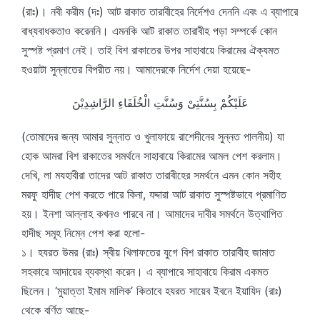
(রাঃ)। নবী করীম (দঃ) আট রাকাত তারাবীহের নির্দেশও দেননি এবং এ ব্যাপারে
বাধ্যবাধকতাও করেননি। এমনকি আট রাকাত তারাবীহ পড়া সম্পর্কে কোন
সুস্পষ্ট প্রমাণ নেই। তাই বিশ রাকাতের উপর সাহাবায়ে কিরামের ঐক্যমত
হওয়াটা সুন্নাতের বিপরীত নয়। আমাদেরকে নির্দেশ দেয়া হয়েছে-
عَلَيْكُمْ بِسُنَّتِىْ وَسُنَّتِ الْخُلَفَاءِ الرَّاشِدِيْنَ
(তোমাদের জন্য আমার সুন্নাত ও খুলাফায়ে রাশেদীনের সুন্নত পালনীয়) যা
হোক আমরা বিশ রাকাতের সমর্থনে সাহাবায়ে কিরামের আমল পেশ করলাম।
দেখি, লা মযহাবীরা তাদের আট রাকাত তারাবীহের সমর্থনে এমন কোন সহীহ
মরফু হাদীছ পেশ করতে পারে কিনা, যদ্দারা আট রাকাত সুস্পষ্টভাবে প্রমাণিত
হয়। ইনশা আল্লাহ কখনও পারবে না। আমাদের দাবীর সমর্থনে উত্থাপিত
হাদীছ সমূহ নিম্নে পেশ করা হলো-
১। হযরত উমর (রাঃ) স্বীয় খিলাফতের যুগে বিশ রাকাত তারাবীহ জামাত
সহকারে আদায়ের ব্যবস্থা করেন। এ ব্যাপারে সাহাবায়ে কিরাম একমত
ছিলেন। ‘মুয়াত্তা ইমাম মালিক’ কিতাবে হযরত সায়েব ইবনে ইয়াযিদ (রাঃ)
থেকে বর্ণিত আছে-