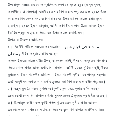
উপরোক্ত রেওয়ায়েত থেকে প্রতিভাত হলো যে স্বয়ং হুযূর (সাল্লাল্লাহু
আলাইহি ওয়া সাল্লাম) তারাবীহর নামায বিশ রাকাত পড়তেন এবং হযরত উমর
ফারুকের খিলাফতের সময় এ বিশ রাকাতের উপর যথাযথ আমল করার সূচনা
হয়েছিল। হযরত ইবনে আব্বাস, আলি, আবি ইবনে কাব, উমর, সায়েব ইবনে
ইয়াযিদ প্রমুখ সাহাবায়ে কিরাম এর উপর আমল করেছিলেন।
উলামায়ে উম্মতের অভিমতঃ
১। তিরমীযী শরীফে সওমের আলোচনায়- ما جاء فى قيام شهر
رمضان শীর্ষক অধ্যায়ে বর্ণিত আছে-
আহলে ইলমের আমল ওটার উপর, যা হযরত আলী, উমর ও অন্যান্য সাহাবায়ে
কিরাম থেকে বর্ণিত আছে অর্থাৎ বিশ রাকাত। এটাই হযরত সুফিয়ান ছুরী, ইবনে
মুবারক ও ইমাম শাফেঈর অভিমত। ইমাম শাফেঈ স্বীয় শহর পবিত্র মক্কায়
এরই অনুশীলন দেখতে পান অর্থাৎ মুসলমানেরা বিশ রাকাত তারাবীহ পড়তেন।
২। ফত্হুল মুলহিম শরহে মুসলিমের দ্বিতীয় খন্ড ২৯১ পৃষ্ঠায় বর্ণিত আছে-
এতে বোঝা গেল বিশ রাকাতের উপর মুসলমানদের ঐক্যমত প্রতিষ্ঠিত হয়েছে।
৩। উমদাতুল কারী শরহে বুখারী পঞ্চম খন্ডের ৩০৭ পৃষ্ঠায় বর্ণিত আছে-
এর থেকে জানা গেল যে সাহাবায়ে কিরামের যুগে বিশ রাকাত তারাবীহ ও তিন