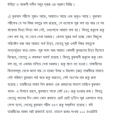
উক্তি ও আকলী দলীল সমূহ দ্বারা এর প্রমাণ দিচ্ছি।
১) কুরআন শরীফে সুরাও আছে, আয়াতও আছে এবং রূকুও আছে। কুরআন
শরীফের যে সব বিষয় বস্তুর নাম রয়েছে, সে গুলোকে সূরা বলা হয় আর যে সব
বাক্যের ভিন্ন ভিন্ন নাম নেই, ওগুলোকে আয়াত বলা হয়। কিন্তু রূকুকে রূকু
কেন বলা হয়, তা ভেবে দেখা দরকার। কেননা সূরার অর্থ হচ্ছে কোন কিছুকে
পরিবেষ্টন করা আর আয়াত অর্থ চিহ্ন, যেহেতু সূরা একটি বিষয় বস্তুকে
অন্তর্ভুক্ত করে যেমন- সূরা বলদ আর আয়াত খোদায়ী কুদরতের চিহ্ন হিসেবে
বিবেচ্য, সেহেতু এ নামকরণ যথার্থ হয়েছে। কিন্তু কুরআনী রূকুকে রূকু কেন
বলা হয়, তা একবার তলিয়ে দেখা দরকার। রূকু মানে নত হওয়া। তাজবীদের
কিতাবসমূহ থেকে জানা যায় যে হযরত উমর ও উছমান (রাঃ) তারাবীহর নামাযে
যেই পরিমাণ কুরআন পাঠ করে রূকু করতেন, সেই অংশের নাম রূকু রাখা
হয়েছে। তারবীহের নামায বিশ রাকাত এবং রমযানের সাতাশ তারিখে কুরআন
খতম- এ হিসাবে ধরলে, কুরআনে পাকে মোট ৫৪০ রূকু হওয়ার কথা। কিন্তু
যেহেতু খতমের দিন কোন কোন রাকাতে ছোট ছোট দু’তিন সূরা একসাথে পড়ে
ফেলা হতো, সেহেতু কুরআন শরীফ ৫৫৭ রূকু সম্বলিত হয়েছে। যদি
তারাবীহের নামায আট রাকাতই হতো, তাহলে রূকুর সংখ্যা ১১২ হওয়াটাই