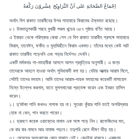
اِجْمَاعُ الصَّحَابَةِ عَلى اَنَّ التَّرَاوِيْحَ عِشْروْنَ رَكْعَةً
অর্থাৎ বিশ রাকাত তারাবীহের উপর সাহাবায়ে কিরামের ঐক্যমত রয়েছে।
৮। উমদাতুলকারী শরহে বুখারী পঞ্চম খন্ডের ৩৫৭ পৃষ্ঠায় বর্ণিত আছে।
এ ইবারত থেকে পরিস্কার বোঝা গেল যে বিশ রাকাত তারাবীহ প্রসঙ্গে সাহাবায়ে
কিরাম, তাবেঈন, ফকীহ ও মুহাদ্দিছীনে কিরাম একমত। তাঁদের মধ্যে কেউ আট
রাকাত তারাবীহ পড়েননি এবং পড়ার নির্দেশও দেননি।
একটি মর্মকথাঃ লা-মযহাবীরা আসলে আপন প্রবৃত্তির অনুসারী। এ জন্য
তাদেরকে আহলে হাওয়া অর্থাৎ সুবিধাবাদী বলা হয়। যেটায় আত্মার আরাম মিলে,
সেটাই তাদের মযহাব। আমি তাদের আরাম-দায়ক মযহাবের কয়েকটি মাসায়েল
নিম্নে উল্লেখ করলাম, যাতে মুসলমানেরা প্রত্যক্ষ করেন এবং ইবরত হাসিল
করেন।
১। দু’মটকা পানি কখনও নাপাক হয় না। সুতরাং কুঁয়ার পানি যতই অপরিস্কার
হোক না কেন, পান করতে পারেন।
২। ভ্রমণে কয়েক ওয়াক্তের নামায এক সঙ্গে পড়ে নিন। রাফেজিদের মত,
কে বার বার নামবে আর নামাজ পড়বে। তদুপরি রেলে ভীষণ ভীড় হয়।
৩। মেয়েদের অলংকারের কোন যাকাত নেই। কেনইবা থাকবে। এরজন্য