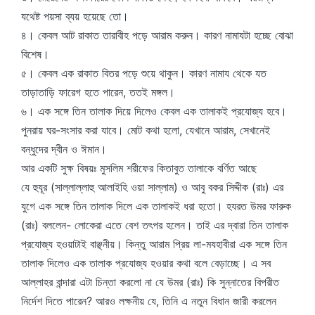
যথেষ্ট পয়সা ব্যয় হয়েছে তো।
৪। কেবল আট রাকাত তারাবীহ পড়ে আরাম করুন। কারণ নামাযটা হচ্ছে বোঝা
বিশেষ।
৫। কেবল এক রাকাত বিতর পড়ে শুয়ে থাকুন। কারণ নামায থেকে যত
তাড়াতাড়ি ফারেগ হতে পারেন, ততই মঙ্গল।
৬। এক সঙ্গে তিন তালাক দিয়ে দিলেও কেবল এক তালাকই প্রযোজ্য হবে।
পুনরায় ঘর-সংসার করা যাবে। মোট কথা হলো, যেখানে আরাম, সেখানেই
বন্ধুদের দ্বীন ও ঈমান।
আর একটি সুক্ষ বিষয়ঃ মুসলিম শরীফের কিতাবুত তালাকে বর্ণিত আছে
যে হুযূর (সাল্লাল্লাহু আলাইহি ওয়া সাল্লাম) ও আবু বকর সিদ্দীক (রাঃ) এর
যুগে এক সঙ্গে তিন তালাক দিলে এক তালাকই ধরা হতো। হযরত উমর ফারুক
(রাঃ) বললেন- লোকেরা এতে বেশ তৎপর হলেন। তাই এর দ্বারা তিন তালাক
প্রযোজ্য হওয়াটাই বাঞ্ছনীয়। কিন্তু আরাম প্রিয় লা-মযহাবীরা এক সঙ্গে তিন
তালাক দিলেও এক তালাক প্রযোজ্য হওয়ার কথা বলে বেড়াচ্ছে। এ সব
আল্লাহর বান্দারা এটা চিন্তা করলো না যে উমর (রাঃ) কি সুন্নাতের বিপরীত
নির্দেশ দিতে পারেন? আরও লক্ষনীয় যে, তিনি এ নতুন বিধান জারী করলেন