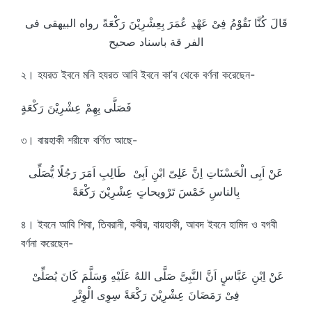
قَالَ كُنَّا نَقُوْمُ فِىْ عَهْدِ عُمَرَ بِعِشْرِيْنَ رَكْعَةً رواه البيهقى فى
الفر قة باسناد صحيح
২। হযরত ইবনে মনি হযরত আবি ইবনে কা’ব থেকে বর্ণনা করেছেন-
فَصَلَّى بِهِمْ عِشْرِيْنَ رَكْعَةٍ
৩। বায়হাকী শরীফে বর্ণিত আছে-
عَنْ اَبِى الْحَسْنَاتِ اِنَّ عَلِىّ ابْنِ اَبِىْ طَالِبِ اَمَرَ رَجُلًا يُّصَلِّى
بِالناسِ خَمْسَ تَرْويحاتٍ عِشْرِيْنَ رَكْعَةً
৪। ইবনে আবি শিবা, তিবরানী, কবীর, বায়হাকী, আবদ ইবনে হামিদ ও বগবী
বর্ণনা করেছেন-
عَنْ اِبْنِ عَبَّاسٍ اَنَّ النَّبِىَّ صَلَّى اللهُ عَلَيْهِ وَسَلَّمَ كَانَ يُصَلِّىْ
فِىْ رَمَضَانَ عِشْرِيْنَ رَكْعَةً سِوِى الْوِتْرِ