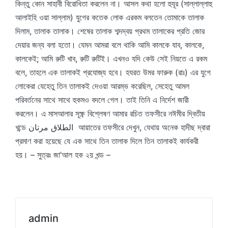
কিন্তু কোন সাহাবী বিরোধিতা করলেন না। আসল কথা হলো হুযূর (সাল্লাল্লাহু
আলাইহি ওয়া সাল্লাম) যুগের কতেক লোক এরকম বলতেন তোমাকে তালাক
দিলাম, তালাক তালাক। শেষের তালাক শব্দদ্বয় প্রথম তালাকের প্রতি জোর
দেয়ার জন্য বলা হতো। যেমন আমরা বলে থাকি আমি কালকে যাব, কালকে,
কালকেই; আমি রুটি খাব, রুটি রুটিই। এখনও যদি কেউ সেই নিয়তে এ রকম
বলে, তাহলে এক তালাকই প্রযোজ্য হবে। হযরত উমর ফারুক (রাঃ) এর যুগে
লোকেরা যেহেতু তিন তালাকই দেওয়া আরম্ভ করেছিল, সেহেতু আমল
পরিবর্তনের সাথে সাথে হুকমও বদলে গেল। তাই তিনি এ নির্দেশ জারী
করলেন। এ মাসআলার সূক্ষ্ণ বিশ্লেষণ আমার রচিত তফসীরে নঈমীর দ্বিতীয়
খন্ডে الطلاق مرتان আয়াতের তফসীরে দেখুন, যেথায় অনেক হাদীছ দ্বারা
প্রমাণ করা হয়েছে যে এক সাথে তিন তালাক দিলে তিন তালাকই কার্যকরী
হয়। – সুত্রঃ জা’আল হক ২য় খন্ড –
admin