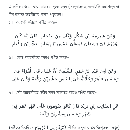
এ হাদীছ থেকে বোঝা যায় যে স্বয়ং হুযূর (সাল্লাল্লাহু আলাইহি ওয়াসাল্লাম)
বিশ রাকাত তারাবীহের নামায পড়তেন।
৫। বায়হাকী শরীফে বর্ণিত আছে-
وَعَنْ شِبرِمةَ اِبْنِ شَكْلٍ وَّكَانَ مِنْ اصْحَابِ عَلِىِّ اِنَّهَ كَانَ
يوُمّهُمْ فِىْ رَمَضَانَ فَيْصَلِّىْ خَمْس تَرْوِيْحَاتٍ عِشْرِيْنَ رَكْعَاةٍ
৬। একই বায়হাকীতে আরও বর্ণিত আছে-
وَعَنْ اَبِىْ عَبْدِ الرَّ حْمَنِ السَّلَمِىِّ اَنَّ عَلِيا دَعَى الْقُرَّاءَ فِىْ
رَمَضَانِ فَاَمَرَ رَجُلًا يُّصَلِّىْ بِالنَّاسِ عِشْرِيْنَ رَكْعَةً وَّكَانَ عَلِى
৭। সেই বায়হাকীতে সহীহ সনদ সহকারে আরও বর্ণিত আছে-
عَنِ السَّائِبِ اِبْنِ يَزِيْدَ قَالَ كَانُوْا يَقُوْموْنَ عَلَى عَهْدِ عُمَرَ فِىْ
شَهْرِ رَمَضَانَ بِعِشْرِيْنَ رَكْعَةً
(সহীহুল বিহারীর- كَمْيَقْرَانِى التَّرْوِيْحِ শীর্ষক অধ্যায়ে এর বিশ্লেষণ দেখুন)