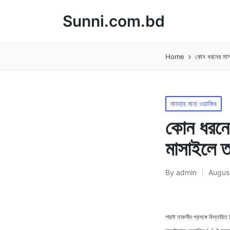
Sunni.com.bd
Home
কোন ধরনের মাস
Posted
মাযহাব মানা ওয়াজিব
in
কোন ধরনে
মাসাইলে ত
By
admin
August
Posted
by
শারঈ তাকলীদ প্রসঙ্গে বিস্তারি