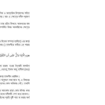
ৗলিক ও আন্তরিক বিশ্বাসের সহিত
বৈধ নয়। বরং এ ক্ষেত্রে দলীল প্রামণ
 বা তার রচিত ফিকহে আকবরের নাম
পর্কিত বিষয় আকায়িদের ক্ষেত্রে
 বিবেক সম্পন্ন ব্যক্তি) এর জন্য
রদায়।) তাফসীরে কবীরে ১ম পারার
لابُدَّ مِنَ النَّظْرِ وَالْاِسْتِدْ لَالِ
না হারাম হওয়া ইত্যাদি মাসাইল
ত, যেহেতু ইমাম আবু হানীফা (রহঃ)
জন্য তাকলীদ ওয়াজিব।
অনুসরণ করা যাবে না, এ বিষয়ের
ল্লিদের কোন অধিকার নেই। তথাপি
ল যে আহকাম ছাড়া কোন ঘটনার খবর
থেকে দলীলাদী পেশ করে থাকেন।
র প্রতি দৃষ্টি পাত না করার অর্থ