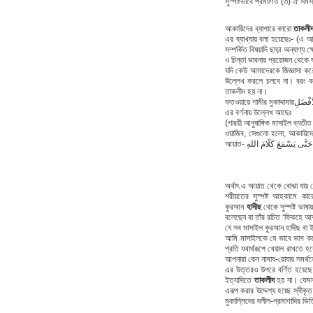
সুস্পষ্টভাবে প্রমাণিত (৩) ঐ স
আকায়িদের ব্যাপারে কারো
তাকলী
এর ব্যাখ্যায় বলা হয়েছেঃ- (এ 
সম্পর্কিত বিষয়াদি ছাড়া অন্যাণ্য ক
ও চিন্তা ভাবনার প্রয়োজন থেকে 
যদি কেউ আমাদেরকে জিজ্ঞাসা কর
উল্লেখ করলে চলবে না। বরং বলত
তাকলীদ হয় না।
ফতওয়ায়ে শামীর 
এর বর্ণনায় উল্লেখ আছেঃ
(শারয়ী আনুষাঙ্গিক মাসাইল ব্যতী
ওয়াজিব, সেগুলো হলো, আকায়িদের
অর্থাৎ এ আয়াত থেকে বোঝা যায় যে 
শরীয়তের সুস্পষ্ট আহকামে কার
কুরআন
হাদীছ
থেকে সুস্পষ্ট ভাষ
বলেছেন বা তাঁর রচিত ‘ফিকহে আক
যে সব মাসাইল কুরআন হাদীছ বা
আমি মাসাইলকে যে ভাবে ভাগ কর
প্রতি যথার্থরূপে খেয়াল রাখতে
আপনারা কেন নামায-রোযার সমর্থ
এর উত্তরও উপরে বর্ণিত হয়েছে 
ইত্যাদিতে
তাকলীদ
হয় না। যেমন
এরূপ করার উদ্দেশ্য হচ্ছে স্বীক
মুকাল্লিদের দলীল-প্রমাণাদির ভি