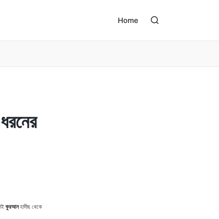
Home
 ধরনের
কুরআন
াই
হাদীছ থেকে