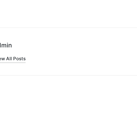
dmin
ew All Posts
on