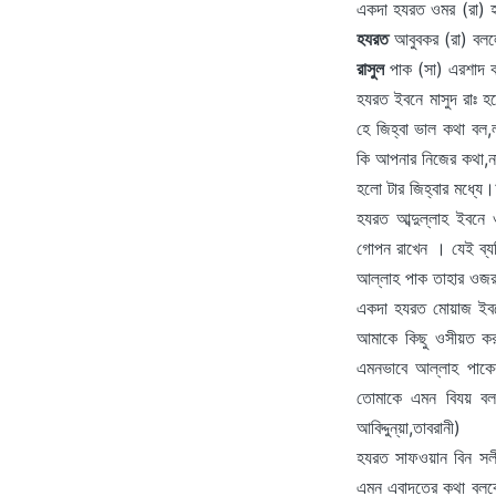
একদা হযরত ওমর (রা) হ
হযরত
আবুবকর (রা) বলল
রাসুল
পাক (সা) এরশাদ কর
হযরত ইবনে মাসুদ রাঃ হ
হে জিহ্বা ভাল কথা বল
কি আপনার নিজের কথা,ন
হলো টার জিহ্বার মধ্যে
হযরত আব্দুল্লাহ ইবনে 
গোপন রাখেন । যেই ব্য
আল্লাহ পাক তাহার ওজ
একদা হযরত মোয়াজ ইবনে
আমাকে কিছু ওসীয়ত 
এমনভাবে আল্লাহ পাকে
তোমাকে এমন বিযয় বলব
আবিদ্দুন্‌য়া,তাবরানী)
হযরত সাফওয়ান বিন সলী
এমন এবাদতের কথা বলবো 