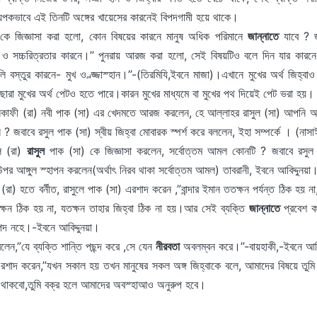
্যপকভাবে এই তিনটি অঙ্গের খায়েসের কারনেই বিপদগামী হয়ে থাকে।
কে জিজ্ঞাসা করা হলো, কোন বিষয়ের কারনে মানুষ অধিক পরিমানে
জান্নাতে
যাবে ? জ
 সচ্চরিত্রতার কারনে।” পুনরায় আরজ করা হলো, সেই বিষয়টিও বলে দিন যার কারনে ম
ি বস্তুর কারনে- মুখ ও ল্জ্জাস্হান।”-(তিরমিযি,ইবনে মাজা)।এখানে মুখের অর্থ জিহ্বা
ারা মুখের অর্থ পেটও হতে পারে।কারন মুখের মাধ্যমে বা মুখের পথ দিয়েই পেট ভরা হয়।
সকাফী (রা) নবী পাক (সা) এর খেদমতে আরজ করলেন, হে আল্লাহর রাসুল (সা) আপনি আম
জবাবে রসুল পাক (সা) স্বীয় জিহ্বা মোবারক স্পর্শ করে বললেন, ইহা সম্পর্কে । (নাসা
ল (রা)
রাসুল
পাক (সা) কে জিজ্ঞাসা করলেন, সর্বোত্তম আমল কোনটি ? জবাবে রসুল 
র আঙ্গুল স্হাপন করলেন(অর্থাৎ নিরব থাকা সর্বোত্তম আমল) তাবরানী, ইবনে আবিদ্দুনয়া
া) হতে বর্নীত, রাসুলে পাক (সা) এরশাদ করেন ,”বান্দার ইমান ততক্ষন পর্যন্ত ঠিক হয় না
তক্ষন ঠিক হয় না, যতক্ষন তাহার জিহ্বা ঠিক না হয়।আর সেই ব্যক্তি
জান্নাতে
প্রবেশ কর
াপদ নহে।-ইবনে আবিদ্দুনয়া।
লেন,”যে ব্যক্তি শান্তি পছন্দ করে ,সে যেন
নীরবতা
অবলম্বন করে।”-বায়হাকী,-ইবনে আবিদ
রশাদ করেন,”যখন সকাল হয় তখন মানুষের সকল অঙ্গ জিহ্বাকে বলে, আমাদের বিষয়ে তুম
থাকবো,তুমি বক্র হলে আমাদের অবস্হাআও অনুরুপ হবে।