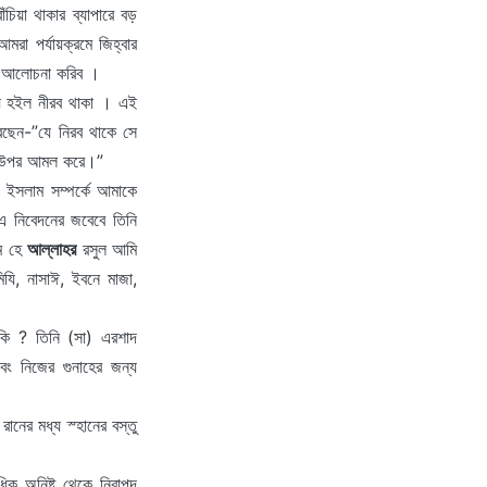
ঁচিয়া থাকার ব্যাপারে বড়
রা পর্যায়ক্রমে জিহ্বার
িত আলোচনা করিব ।
ায় হইল নীরব থাকা । এই
ছেন-”যে নিরব থাকে সে
ার উপর আমল করে।”
 ইসলাম সম্পর্কে আমাকে
 নিবেদনের জবেবে তিনি
ম হে
আল্লাহর
রসুল আমি
যি, নাসাঈ, ইবনে মাজা,
ি ? তিনি (সা) এরশাদ
বং নিজের গুনাহের জন্য
ানের মধ্য স্হানের বস্তু
ধিক অনিষ্ট থেকে নিরাপদ