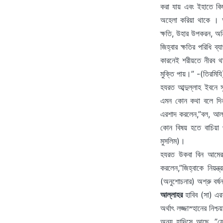
করা যায় এবং ইহাতে কিছু
অহেলা করিয়া থাকে । অথ
ক্ষতি, উহার উপকরন, অন
জিহ্বার ক্ষতির পরিধি
কারনেই শরীয়তে নীরব থ
মুক্তি পায়।” -(তিরমি
হযরত আব্দুল্লাহ ইবনে
এমন কোন কথা বলে দিন
এরশাদ করলেন,”বল, আ
কোন বিষয় হতে বাচিয়া 
মুসলিম)।
হযরত উকবা বিন আমের
করলেন,”জিহ্বাকে নিয়ন
(অনুশোচনার) অশ্রু বর্
আল্লাহর
হাবিব (সা) এরশ
অর্থাৎ লজ্জাস্হানের নিশ
অন্য হাদিসে আছে, ”যে 