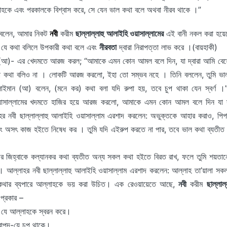
লাহকে এবং পরকালকে বিশ্বাস করে, সে যেন ভাল কথা বলে অথবা নীরব থাকে ।”
 বলেন, আমার নিকট
নবী
করীম
ছাল্লাল্লাহু আলাইহি ওয়াসাল্লামের
এই বানী নকল করা হয়ে
ন যে কথা বলিলে উপকারী কথা বলে এবং
নীরবতা
দ্বারা নিরাপত্তা লাভ করে ।(বায়হাকী)
 (আ)- এর খেদমতে আরজ করল; “আমাকে এমন কোন আমল বলে দিন, যা দ্বারা আমি বেহ
ো কথা বলিও না । লোকটি আরজ করলো, ইহা তো সম্ভব নহে । তিনি বললেন, তুমি ভাল
াইমান (আ) বলেন, (মনে কর) কথা বলা যদি রুপা হয়, তবে চুপ থাকা যেন স্বর্ণ ।
 ওয়াসাল্লামের খদমতে হাজির হয়ে আরজ করলো, আমাকে এমন কোন আমল বলে দিন যা দ্
 নবী ছাল্লাল্লাহু আলাইহি ওয়াসাল্লাম এরশাদ করলেন: অভুক্তকে আহার করাও, পিপাস
 অসৎ কাজ হইতে নিষেধ কর । তুমি যদি এইরুপ করতে না পার, তবে ভাল কথা ব্যতীত 
 জিহ্বাকে কল্যানকর কথা ব্যতীত অন্য সকল কথা হইতে বিরত রাখ, ফলে তুমি শয়তা
) । আল্লাহর নবী ছাল্লাল্লাহু আলাইহি ওয়াসাল্লাম এরশাদ করলেন: আল্লাহ তা’য়ালা 
 কথার ব্যপারে আল্লাহকে ভয় করা উচিত। এক রেওয়ায়েতে আছে,
নবী
করীম
ছাল্লাল
 প্রকার –
যে আল্লাহকে স্বরন করে।
াপদ-যে চুপ থাকে।