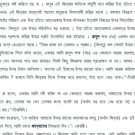
মাত্র কষ্ট করিতে হয় না । মানুষ এই জিহ্বার ক্ষতিকে মামুলী মনে করিয়া ইহা হইতে বা
চ এই জিহ্বার মাধ্যমেই শয়তান মানুষকে বিপথগামী করিয়া থাকে । বক্ষমান বিবরনে আম
িষ্টের পরিমাণ এবং উহা হইতে আত্নরক্ষার উপায়-উপকরন ইত্যাদি বিষয়ের উপর বিস্তার
 ব্যাপক- বিস্তৃত এবং উহার পরিনতিও বড় ভয়াবহ । ইহা হইতে আত্নরক্ষার একমাত্র উপ
াকার প্রশংসা করিয়া উহার প্রতি উৎসাহিত করা হইয়াছে ।
রাসুল
পাক (দঃ) এরশাদ করে
যি) অন্য রেওয়াতে আছে। ”নিরব থাকা হল হেকমত ও প্রজ্ঞা। (কিন্তু) কম লোকই উহ
 সুফিয়ানের পিতা বর্ননা করেন, একবার আমি রাসুল পাক (সাঃ) এর খেদমতে আরজ করলাম,
 যেন আপনার পরে আর কাহারও নিকট কিছু জিজ্ঞাসা করার প্রয়োজন না হয়। আমার এ
ল্লাহর উপর ইমান আনিলাম। অতপর এই ইমানের উপর কায়েম থাক। আমি আরজ করিলা
থাকিব ? জবাবে তিনি জিহ্বার দিকে ইশারা করে বললেন, ইহা হতে বেচে থাক।”-তিরমি
 রা বলেন, একবার আমি নবী করিম সা এর খেদমতে আরজ করলাম, নাজাতের উপায় ক
্ত্রনে রাখ, তোমার ঘর যেন তোমার জন্য যথেষ্ট হয় (অর্থাৎ ঘর হতে বের হয়ো না) এ
ষন কর।”-তিরমিযি।
াদ করেছেন, ”যে ব্যক্তি আমাকে উভয় কানের মধ্যখানের বস্তু (অর্থাৎ জিহ্বা) এবং দুই র
্চয়তা দিবে, আমি তাকে
জান্নাতের
নিশ্চয়তা দিব।”- বোখারী।
ব্যক্তি নিজের উদর, লজ্জাস্হান ও জিহ্বার ক্ষতি হতে বেচে থাকে, সেই ব্যক্তি সর্বা