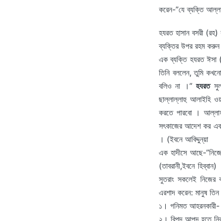
করেন-”যে ব্যক্তি আল্
হযরত হাসান বসরী (রহ)
ব্যক্তির উপর রহম করু
এক ব্যক্তি হযরত ঈসা
তিনি বললেন, তুমি কখন
বলিও না ।”
হযরত
সুল
ছাল্লাল্লাহু আলাইহি
করতে পারবো । আল্লাহর
সৎকাজের আদেশ কর এবং
। (ইবনে আবিদ্দুন্‌য়া
এক হাদীসে আছে-”নিজের
(তাবরানী,ইবনে হিব্বান
সুতরাং সকলেই নিজের
এরশাদ করেন: মানুষ তিন
১। গনিমত আহরনকারী- 
২। বিপদ আপদ হতে নির