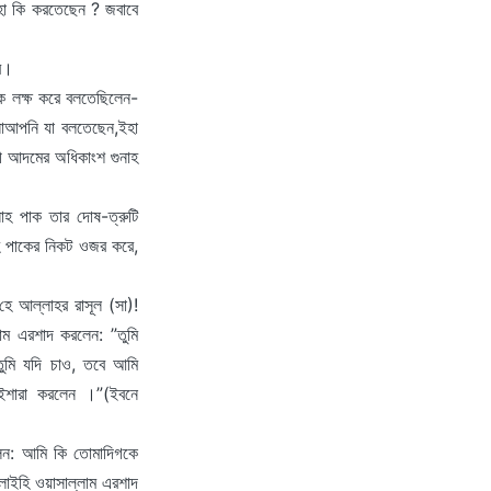
হা কি করতেছেন ? জবাবে
রে।
কে লক্ষ করে বলতেছিলেন-
লোআপনি যা বলতেছেন,ইহা
ী আদমের অধিকাংশ গুনাহ
লাহ পাক তার দোষ-ত্রুটি
হ পাকের নিকট ওজর করে,
ে আল্লাহর রাসূল (সা)!
াম এরশাদ করলেন: ”তুমি
ুমি যদি চাও, তবে আমি
 ইশারা করলেন ।”(ইবনে
ন: আমি কি তোমাদিগকে
লাইহি ওয়াসাল্লাম এরশাদ