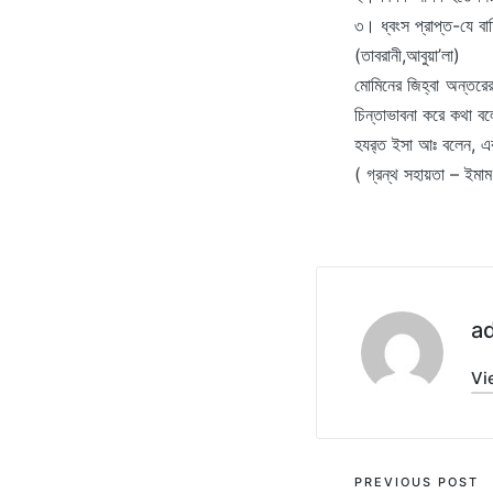
৩। ধ্বংস প্রাপ্ত-যে বা
(তাবরানী,আবুয়া’লা)
মোমিনের জিহ্বা অন্তরে
চিন্তাভাবনা করে কথা 
হযর‌্ত ইসা আঃ বলেন, এব
( গ্রন্থ সহায়তা – ইমাম 
a
Vi
Post
PREVIOUS POST