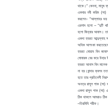
থাকে।” কেননা, মানুষ ব
একবার নবী করিম (সা) 
করলেন- ”আল্লাহর ভয় ও
এরশাদ হলো – ”দুটি খাল
হলো জিহ্বার আবাস। তাছ
একদা হযরত আব্দুল্লাহ 
অধিক আশংকা করতেছেন ? 
হযরত মোয়ায বিন জাবা
মোবারক বের করে উহার উপ
হযরত আনাস বিন মালেক (র
না হয়।বান্দার ক্বলব ত
হতে তার প্রতিবেশী নির
অনত্র রাসুল পাক (সা) ব
একদা রাসুল পাক (সা) এ
ঠিক থাকলে আমরাও ঠিক 
–তিরমিযি শরীফ।