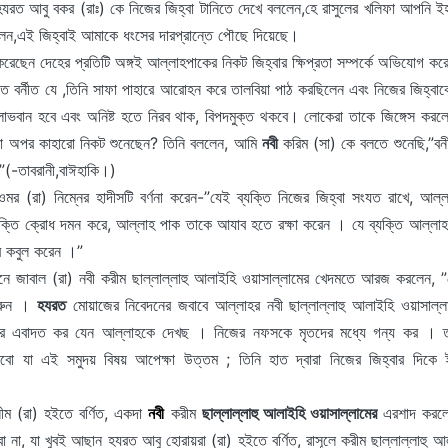
যরত আবু বকর (রাঃ) কে নিজের জিহ্বা টানিতে দেখে বললেন,হে রাসুলের খলিফা আপনি ই
েন,এই জিহ্বাই আমাকে ধংসের দারপ্রান্তে পৌছে দিয়েছে।
েছেন দেহের প্রতিটি অঙ্গই আল্লাহপাকের নিকট জিহ্বার ক্ষিপ্রতা সম্পর্কে অভিযোগ ক
তে বর্নীত যে ,তিনি সাফা পাহারে আরোহন করে তালবিয়া পাঠ করছিলেন এবং নিজের জিহ্বা
,লাভবান হবে এবং অনিষ্ট হতে নিরব থাক, বিপদমুক্ত থকবে। লোকেরা তাকে জিঙ্গেস কর
া অপর কাহারো নিকট শুনেছেন? তিনি বললেন, আমি
নবী
করিম (সা) কে বলতে শুনেছি,”বন
।”(-তাবরানী,বাঈহাকি।)
ওমর (রা) নিম্নের হাদীসটি বর্ণনা করেন-”যেই ব্যক্তি নিজের জিহ্বা সংযত রাখে, আল্
ক্তি ক্রোধ দমন করে, আল্লাহ পাক তাকে আযাব হতে রক্ষা করেন । যে ব্যক্তি আল্লা
র কবুল করেন ।”
 জাবাল (রা) নবী করীম ছাল্লাল্লাহু আলাইহি ওয়াসাল্লামের খেদমতে আরজ করলেন, ”হ
করুন ।
হযরত
মোয়াজের নিবেদনের জবাবে আল্লাহর নবী ছাল্লাল্লাহু আলাইহি ওয়াসাল্ল
র এবাদত কর যেন আল্লাহকে দেখছ । নিজের নফসকে মৃতদের মধ্যে গন্য কর । ত
ো যা এই সমুদয় বিষয় আপেক্ষা উত্তম ; তিনি হাত দ্বারা নিজের জিহ্বার দিকে
ম (রা) হইতে বর্ণিত, একদা
নবী
করীম
ছাল্লাল্লাহু আলাইহি ওয়াসাল্লামের
এরশাদ করলে
না, যা খুবই আছান হযরত আবু হোরায়রা (রা) হইতে বর্ণিত, রাসূলে করীম ছাল্লাল্লাহু আ