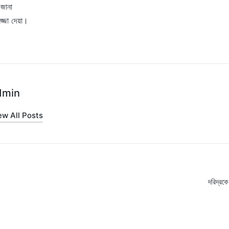
জানা
্জা দেয়া।
dmin
ew All Posts
দরিদ্রকে
on