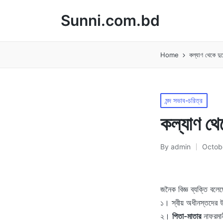
Sunni.com.bd
Home
কল্যাণ থেকে দু
Posted
মন্দ সভাব-চরিত্র
in
কল্যাণ থে
By
admin
Octob
Posted
by
জনৈক বিজ্ঞ ব্যক্তি বলে
১। স্বীয় অধীনস্তদের উ
২।
পিতা-মাতার
নাফরমান