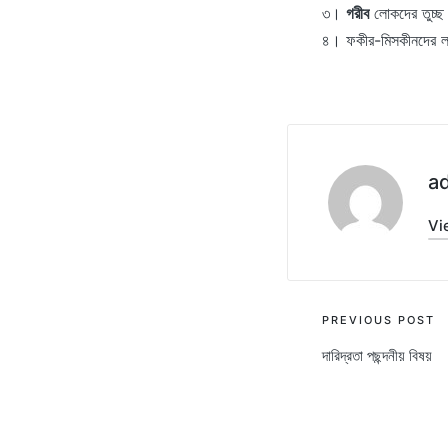
৩।
গরীব
লোকদের তুচ্ছ 
৪। ফকীর-মিসকীনদের লজ
a
Vi
Post
PREVIOUS POST
দারিদ্রতা পছন্দনীয় বিষয়
navigati