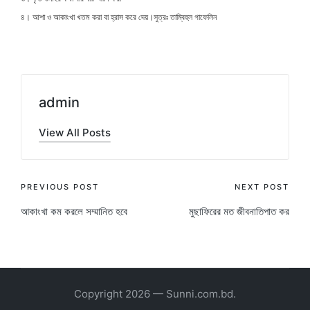
৪। আশা ও আকাংখা খতম করা বা হ্রাস করে দেয়।
সুত্রঃ তাম্বিহুল গাফেলিন
admin
View All Posts
Post
PREVIOUS POST
NEXT POST
আকাংখা কম করলে সম্মানিত হবে
মুছাফিরের মত জীবনাতিপাত কর
navigation
Copyright 2026 — Sunni.com.bd.