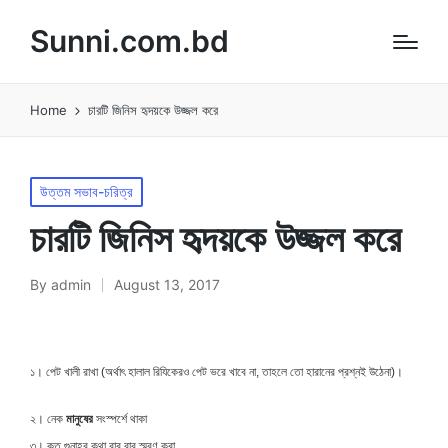
Sunni.com.bd
Home
চারটি জিনিস হৃদয়কে উজ্জল করে
Posted
উত্তম সভাব-চরিত্র
in
চারটি জিনিস হৃদয়কে উজ্জল করে
By
admin
August 13, 2017
Posted
by
১। পেট খালী রাখা (অর্থাৎ হালাল রিযিকেরও পেট ভরে খাবে না, তাহলে তো হারানের প্রশ্নই উঠেনা)।
২। নেক
মানুষের
সংস্পর্শে থাকা
৩। কৃত গুনাহর কথা বার বার স্মরণ করা