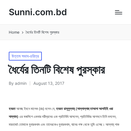
Sunni.com.bd
Home
ধৈর্যের তিনটি বিশেষ পুরস্কার
Posted
উত্তম সভাব-চরিত্র
in
ধৈর্যের তিনটি বিশেষ পুরস্কার
By
admin
August 13, 2017
Posted
by
হযরত
হযরত রাসূলুল্লাহ্ (সাল্লাল্লাহু তা‌‌আলা আলাইহি ওয়া
আনাছ ইবনে মালেক (রাঃ) বলেন যে,
সাল্লাম)
এর মজলিশে একবার দরীদ্রদের এক প্রতিনিধি আসলেন, প্রতিনিধির আগমনে তিনি বললেন,
মারহাবা! তোমাকে মুবারকবাদ এবং তাদেরকেও মুবারকবাদ, যাদের পক্ষ থেকে তুমি এসেছ। আল্লাহ্ পাক