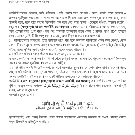
তোমাকে এবং তাদেরকে ভাল বাসেন।
প্রতিনিধি আরজ করলেন, আমি গরীবদের একটি পয়গাম নিয়ে আপনার খেমতে এসেছি, তারা বলছেন –
মালদার ব্যক্তিরা আমাদের থেকে অনেক আগে চলে গিয়েছে, তারা মাল-সম্পদ ব্যয় করে হ্জ্জ করে, সদকা
ইত্যাদী করে, ফলে তারা অনেক উচুঁ মর্যাদা লাভ করে নেয়, আর আমরা এত্থেকে বঞ্চিত, মাহরুম রয়েছি।
হুজুর পাক (
সাল্লাল্লাহু তা‌‌আলা আলাইহি ওয়া সাল্লাম
) এরশাদ করলেন, গরীবদেরকে আমার কথা বলে দাও,
“যদি তোমরা সবর (ধৈর্য ধারণ) কর এবং আল্লাহ্ তা’আলার কাছে এটার ছওয়াবের আশা রাখো, তাহলে
তোমাদের জন্যে তিনটি বিশেষ পুরস্কার রয়েছে, এতে বিত্তবানদের কোন অংশ নেই।
১। জান্নাতে লাল ইয়াকূতের তৈরী অট্টালিকা পাবে, যার দিকে অন্যান্য জান্নাতীরা এমন ভাবে দেখবে, যেমন
ভাবে দুনিয়ায় মানুষ আকাশের নক্ষত্র দেখে থাকে (অর্থাৎ অনেক উচ্চ প্রাসাদ হবে) এতে দরিদ্র নবী, দরিদ্র
শহীদ, দরিদ্র মু’মিন ব্যক্তি ছাড়া আর কেই প্রবেশ করতে পারবে না।
২। গরীবগণ ধনীদের থেকে পাঁচশো বছর আগে জান্নাতে চলে যাবে।
হযরত সোলাইমান (আঃ) অন্যান্য নবীগণ থেকে চল্লিশ বৎসর পর জান্নাতে প্রবেশ করবেন, এই বিলম্বের
কারণ হলো হযরত সুলাইমান (অর্থাৎ এর বাদশাহী)।
৩। যদি গরীব ও ধনী উভয়েই এখলাসের সাথে কলেমায়ে ছুওম (বা যে কোন হামদ-ছানা’র কলেমা) পড়ে,
তাহলে ধনী গরীবের সমান ছওয়াব পাবে না, যদিও সে সাথে দশ হাজার দিরহাম খয়রাত করে। এ ভাবে
সমস্ত নেকীরই একই অবস্থা (অর্থাৎ ধনী-গরীবের ছওয়াবের মধ্যে তারতম্য থাকবে)।
প্রতিনিধি
হযরত রাসূলুল্লাহ্ (সাল্লাল্লাহু তা‌‌আলা আলাইহি ওয়া সাল্লাম)
এর বার্তা নিয়ে পৌছালে গরীবরা
খুশী ও আনন্দে বলতে লাগলেন رَضِيْنَا يَارَبّ رَضِيْنَا يَارَبّ “হে আমাদের পরওয়ারদেগার! আমরা খুশী
হলাম, আমরা সন্তুষ্ট হলাম।
কলেমায়ে ছূওম হলো।
سُبْحَانَ اللهِ وَالْحَمْدُ لِلَّهِ وَلاَ اِلَهَ اِلاَّاللهُ
وَاللهُ اَكْتَرُ لاَحَوْلَوَلاَقُوَّةَ اِلاَّ بِاللهِ الْعَلِىِّ الْعَظِيْمِ-
ছুবহানাল্লাহি ওয়াল হামদু লিল্লাহ ওয়ালা ইলাহা ইল্লাল্লাহু ওয়াল্লাহু আকবার লা হাওলা ওয়ালাকুওয়্যাতা
ইল্লা বিল্লাহিল আলিয়্যীল আজীম।