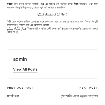
হযরত
ওমর ইবনে আবদুল আজীজ (রাঃ) এর সামনে এক ব্যক্তি কারো
গীবত
করেছে। এখন তিনি
বললেন- যদি তুমি মিথ্যুক হও, তাহলে তুমি এই আয়াতের পরাকাষ্ট –
اِنْ جَاءَ كُمْ فَاسِقٌبِنَبَاءٍ فَتَبَيَّنُوْا
“যদি কোন ফাসেক ব্যক্তি তোমাদের কাছে কোন কথা বলে, তাহলে তা যাচায় করে নাও।” আর যদি তুমি
সত্যবাদী হও, তাহলে তুমি এই আয়াতের পরাকাষ্ট-
هَمَّازٍ مَّشَّاءٍ بِنَمِيْمٍ “বিদ্রুপ কারী ও অধিক বেশী চুগল খোর” (সুতরাং কোন ক্রমেই তোমার কথা গ্রহণ
যোগ্য নয়।)
admin
View All Posts
Post
PREVIOUS POST
NEXT POST
সাতটি কথা
চুগলখোরীর দোয়া কবুলের অন্তরায়
navigation