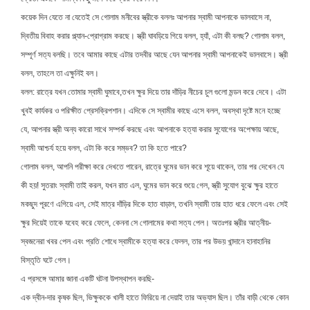
কয়েক দিন যেতে না যেতেই সে গোলাম মনীবের স্ত্রীকে বললঃ আপনার স্বামী আপনাকে ভালবাসে না,
দ্বিতীয় বিবাহ করার প্ল্যান-প্রোগ্রাম করছে। স্ত্রী ঘাবড়িয়ে গিয়ে বলল, হ্যাঁ, এটা কী বলছ? গোলাম বলল,
সম্পূর্ণ সত্য বলছি। তবে আমার কাছে এটার তদবীর আছে যেন আপনার স্বামী আপনাকেই ভালবাসে। স্ত্রী
বলল, তাহলে তা এক্ষুনিই বল।
বলল: রাত্রে যখন তোমার স্বামী ঘুমাবে,তখন ক্ষুর দিয়ে তার দাঁড়ির নীচের চুল গুলো মন্ডন করে দেবে। এটা
খুবই কার্যকর ও পরিক্ষীত প্রেসক্রিপশান। এদিকে সে স্বামীর কাছে এসে বলল, অবস্থা দৃষ্টে মনে হচ্ছে
যে, আপনার স্ত্রী অন্য কারো সাথে সম্পর্ক করছে এবং আপনাকে হত্যা করার সুযোগের অপেক্ষায় আছে,
স্বামী আশ্চর্য হয়ে বলল, এটা কি করে সম্ভব? তা কি হতে পারে?
গোলাম বলল, আপনি পরীক্ষা করে দেখতে পারেন, রাত্রে ঘুমের ভান করে শূয়ে থাকেন, তার পর দেখেন যে
কী হয়! সুতরাং স্বামী তাই করল, যখন রাত এল, ঘুমের ভান করে শুয়ে গেল, স্ত্রী সুযোগ বুঝে ক্ষুর হাতে
মকছুদ পূরণে এগিয়ে এল, সেই মাত্র দাঁড়ির দিকে হাত বাড়াল, তখনি স্বামী তার হাত ধরে ফেলে এবং সেই
ক্ষুর দিয়েই তাকে যবেহ করে ফেলে, কেননা সে গোলামের কথা সত্য পেল। অতঃপর স্ত্রীর আত্নীয়-
স্বজনেরা খবর পেল এবং প্রতি শোধে স্বামীকে হত্যা করে ফেলল, তার পর উভয় খান্দানে হানাহানির
বিস্তৃতি ঘটে গেল।
এ প্রসঙ্গে আমার জানা একটি ঘটনা উপস্থাপন করছি-
এক দ্বীন-দার কৃষক ছিল, ভিক্ষুককে খালী হাতে ফিরিয়ে না দেয়াই তার অভ্যাস ছিল। তাঁর বাড়ী থেকে কোন