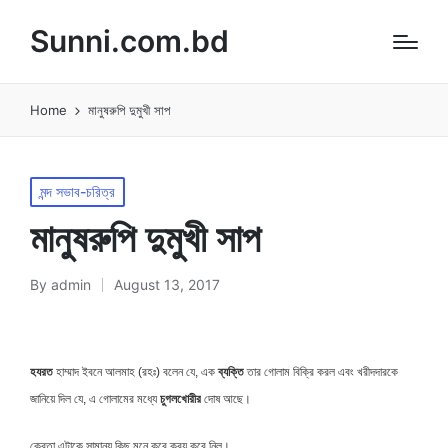
Sunni.com.bd
Home
মানুষরুপি দুমুখী সাপ
Posted
মন্দ সভাব-চরিত্র
in
মানুষরুপি দুমুখী সাপ
By
admin
August 13, 2017
Posted
by
হযরত
হাম্মাদ ইবনে আলমাহ (রহঃ) বলেন যে, এক
ব্যক্তি
তার গোলাম বিক্রি করল এবং খরীদদারকে
জানিয়ে দিল যে, এ গোলামের মধ্যে
চুগলখোরীর
দোষ আছে।
ক্রেতা এটাকে সামান্য কিছু মনে করে ক্রয় করে নিল।