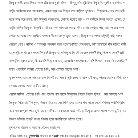
ভিক্ষুক খালী হাতে ফিরে গেলে তাঁর মনে খুবই বাঁধত। কিন্তু তাঁর স্ত্রী ছিল বিক্ষুক বিদ্বেষী। একদিন সে
বাড়ীর আঙ্গিনায় হাল চাষ করছে, এমন সময় এক ভিক্ষুক তার বাড়ীতে ঢুকেছে। ভিক্ষুককে দেখে তার স্ত্রী
দয়ার ভান করে বলল, বাবা ভিক্ষুক! আফছোছ, তোমার জন্যে; তুমি এমন বাড়ীতে ভিক্ষা করতে এসেছ, যে
বাড়ীর মালিক ভিক্ষুক বিদ্বেষী। ঐ যে দেখ! হাল চাষ করছে যদি তোমায় দেখতে পায়, তাহলে তার বলদ
পেটানোর শলায় তেল মাখিয়ে তোমার পীঠের চামড়া তুলে নেবে। ভিক্ষুক ভয় পেয়ে তড়িঘড়ি বাড়ি থেকে
বেরিয়ে গেল। মালিক এ অবস্থা প্রত্যক্ষ করে মনে অশান্তি বোধ করল, তাই হালটাকে দাঁড় করিয়ে বাড়ী
এসে স্ত্রীকে জিজ্ঞেস করল, কি হে! ভিক্ষুক এসে কিছু না নিয়েই যে চলে গেল? কিছু দিলে না কেন? স্ত্রী
রাগান্নীত স্বরে বলল, কি করব? ভিক্ষুক যা চায়, তা আমি কোত্থেকে দেব? জিজ্ঞেস করল, কি চেয়েছিল?
বলল, চেয়েছিল আমার তেলের শিশি, আর তোমার হালের শলা।
কৃষক বলল, তাহলে আমাকে ডাক দিলেই তো হত। স্ত্রী বলল, তাহলে এই নাও, আমার তেলের শিশি, এখন
তোমার হালের শলা সহ দিয়ে এস।
বেচারা মালিক, তেলের শিশি এবং হালের শলা হাতে ভিক্ষুকের পিছনে পিছনে ছুটছে। আর ডাকছে “এই
ভিক্ষুক, নিয়ে যাও” ভিক্ষুক, পিছনে ফিরে তেলের শিশি এবং হালের শলা হাতে দেখে মহিলার কথা বিশ্বাস
করে আরো প্রাণ পনে ছুটে যায়। মালিক দেবার জন্যে যতই দৌড়ে, ভিক্ষুক আরো প্রাণ বেগে ছুটে। তথা
উভয়ে মহিলার দু’মুখী কথার শিকার হয়ে অশান্তিতে পতিত হলো।
চুগলখোর যাদুকর ও শয়তান থেকেও মারাত্নক
কথিত আছে যে,
চুগলখোর
যাদুকর ও
শয়তান
থেকেও মারাত্নক ও ভয়ানক। যে কাজ যাদুকররা এক