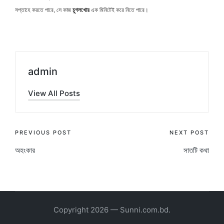
সপ্তাহে করতে পারে, সে কাজ
চুগলখোর
এক মিনিটেই করে নিতে পারে।
admin
View All Posts
Post
PREVIOUS POST
NEXT POST
অহংকার
সাতটি কথা
navigation
Copyright 2026 — Sunni.com.bd.