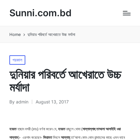
Sunni.com.bd
Home
দুনিয়ার পরিবর্তে আখেরাতে উচ্চ মর্যাদা
Posted
পরকাল
in
দুনিয়ার পরিবর্তে আখেরাতে উচ্চ
মর্যাদা
By
admin
August 13, 2017
Posted
by
হযরত
হযরত
সাল্লাল্লাহু তা‌‌আলা আলাইহি ওয়া
হাছান বসরী (রহঃ) বর্ণনা করেন যে,
রাছুলে খোদা (
সাল্লাম
কিয়ামত
আল্লাহ্
)- এরশাদ করেছেন-
দিবসে
তা’আলা কোন কোন বান্দাহদের কাছে এমন ভাবে