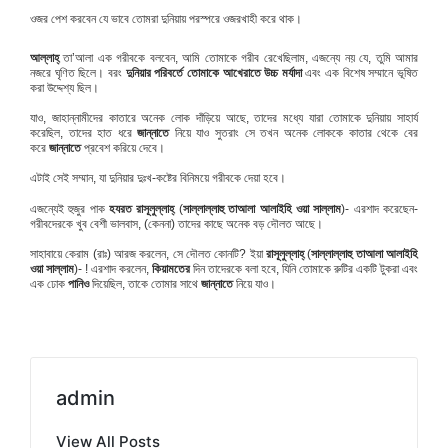
ওজর পেশ করবেন যে ভাবে তোমরা দুনিয়ায় পরস্পরে ওজরখাহী করে থাক।
আল্লাহ্
তা’আলা এক গরীবকে বলবেন, আমি তোমাকে গরীব রেখেছিলাম, এজন্যে নয় যে, তুমি আমার
নজরে ঘৃণিত ছিলে। বরং
দুনিয়ার পরিবর্তে তোমাকে আখেরাতে উচ্চ মর্যাদা
এবং এক বিশেষ সম্মানে ভূষিত
করা উদ্দেশ্য ছিল।
যাও, জাহান্নামীদের কাতারে অনেক লোক দাঁড়িয়ে আছে, তাদের মধ্যে যারা তোমাকে দুনিয়ায় সাহার্য
করেছিল, তাদের হাত ধরে
জান্নাতে
নিয়ে যাও সুতরাং সে তখন অনেক লোককে কাতার থেকে বের
করে
জান্নাতে
প্রবেশ করিয়ে দেবে।
এটাই সেই সম্মান, যা দুনিয়ার দুঃখ-কষ্টের বিনিময়ে গরীবকে দেয়া হবে।
এজন্যেই হুজুর পাক
হযরত
রাসূলুল্লাহ্
(
সাল্লাল্লাহু তা‌‌আলা আলাইহি ওয়া সাল্লাম
)- এরশাদ করেছেন-
গরীবদেরকে খুব বেশী ভালবাস, (কেননা) তাদের কাছে অনেক বড় দৌলত আছে।
সাহাবায়ে কেরাম (রাঃ) আরজ করলেন, সে দৌলত কোনটি? ইয়া
রাসূলুল্লাহ্
(
সাল্লাল্লাহু তা‌‌আলা আলাইহি
ওয়া সাল্লাম
)- ! এরশাদ করলেন,
কিয়ামতের
দিন তাদেরকে বলা হবে, যিনি তোমাকে রুটির একটি টুকরা এবং
এক ঢোক
পানিও
দিয়েছিল, তাকে তোমার সাথে
জান্নাতে
নিয়ে যাও।
admin
View All Posts