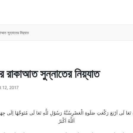
াআত সুন্নাতের নিয়্যাত
 রাকাআত সুন্নাতের নিয়্যাত
 12, 2017
َهِ تَعَا لَى اَرْبَعَ رَكْعَتِ صَلَوةِ الْعَصْرِسُنَّةُ رَسُوْلِ للَّهِ تَعَا لَى مُتَوَجِّهًا اِلَى جِهَةِ
اَللَّهُ اَكْبَرُ