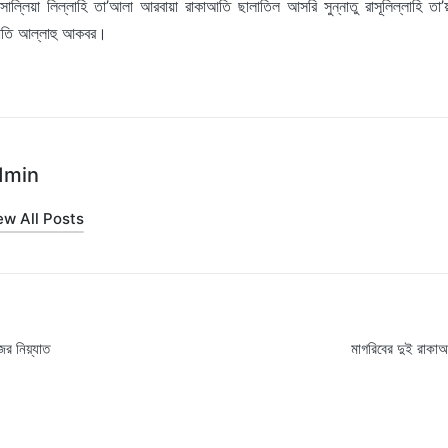
উসালি্লয়া লিল্লাহি তা’আলা আরবায়া রাকাআতি ছালাতিল আসরি সুন্নাতু রাসূলিল্লাহি তা’
ফাতি আল্লাহু আকবর।
dmin
ew All Posts
র নিয়্যাত
মাগরিবের দুই রাকাআ
on