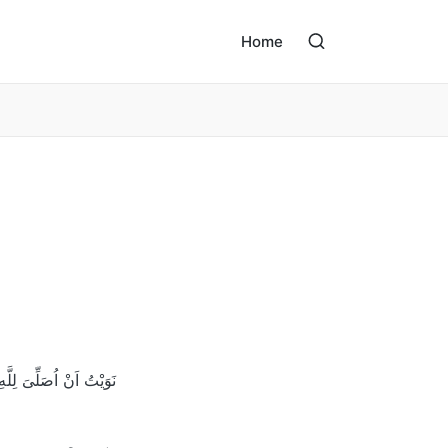
Home
نَوَيْتُ اَنْ اُصَلِّىَ لِلّ