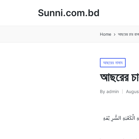
Sunni.com.bd
Home
আছরের চার রাক
Posted
আছরের নামায
in
আছরের চার
By
admin
August
Posted
by
 الْكَعْبَةِ الشَّرِ يْفَةِ