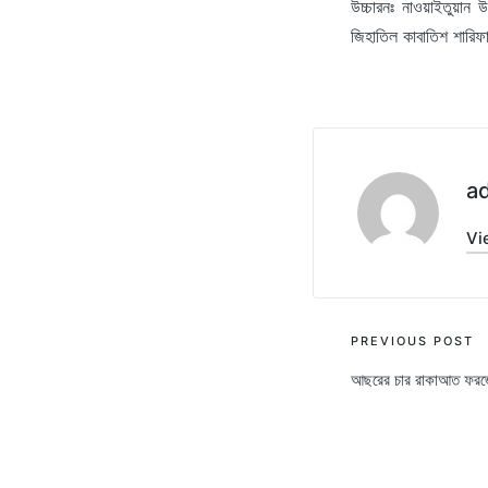
উচ্চারনঃ নাওয়াইতুয়ান 
জিহাতিল কাবাতিশ শারি
a
Vi
Post
PREVIOUS POST
আছরের চার রাকাআত ফরজে
navigati