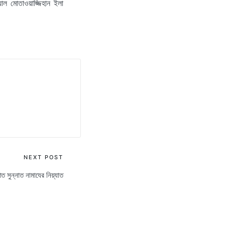
য়াল মোতাওয়াজ্জিহান ইলা
NEXT POST
ত সুন্নাত নামাযের নিয়্যাত