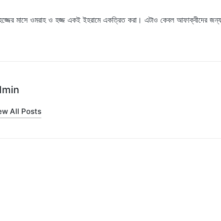
থাৎ হজ্জের মাসে ওমরাহ ও হজ্জ একই ইহরামে একত্রিত করা। এটাও কেবল আফাক্বীদের জন
dmin
ew All Posts
on