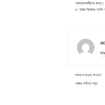
অবস্থানকারীদের জন্য।
৪. হজ্জে ক্বিরানঃ অর্
a
Vi
Post
PREVIOUS POST
হজ্জের ফযীলত সমূহ
navigati