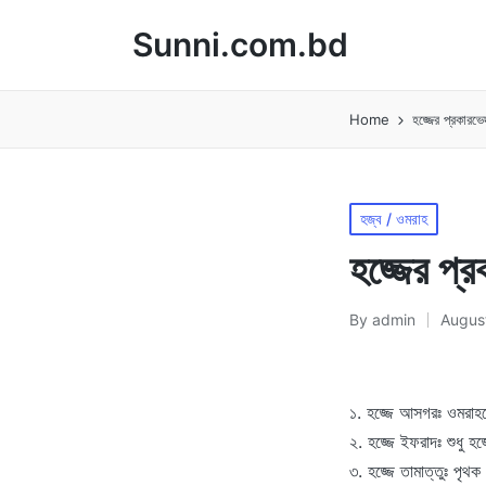
Sunni.com.bd
Home
হজ্জের প্রকারভে
Posted
হজ্ব / ওমরাহ
in
হজ্জের প্
By
admin
August
Posted
by
১. হজ্জে আসগরঃ ওমরাহ
২. হজ্জে ইফরাদঃ শুধু হ
৩. হজ্জে তামাত্তুঃ পৃথক