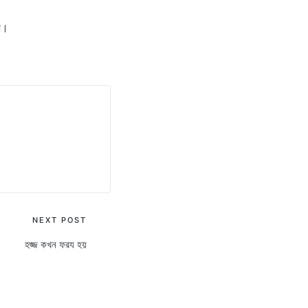
্য।
NEXT POST
হজ্জ কখন ফরয হয়