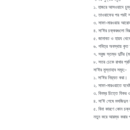
১. হাজরে আসওয়াদে চুম্
২. তাওয়াফের পর পরই 
৩. সাফা-মারওয়ায় আরোহ
৪. সা’ঈর চক্করগুলো বি
৫. জানাবত ও হায়য থেক
৬. পবিত্র অবস্থায় কৃত
৭. সবুজ স্তম্ভ দুটির 
৮. সতর ঢেকে রাখার প্
সা’ঈর মুস্তাহাব সমূহ:-
১. সা’ঈর নিয়্যত করা।
২. সাফা-মারওয়াতে যথেষ্
৩. বিনম্র চিত্তে যিক
৪. সা’ঈ শেষে মসজিদুল 
৫. বিনা কারণে কোন চক্
নতুন করে আরম্ভ করার