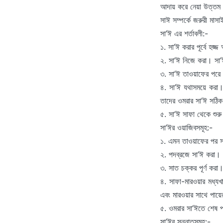
আদায় করে নেয়া উত্তম। 
সাঈ সম্পর্কে জরুরী মাসা
সা’ঈ এর শর্তাবলী:-
১. সা’ঈ করার পূর্বে হজ
২. সা’ঈ নিজে করা। সা’
৩. সা’ঈ তাওয়াফের পরে
৪. সা’ঈ যথাসময়ে করা। 
তাদের ওমরার সা’ঈ সঠ
৫. সা’ঈ সাফা থেকে শুর
সা’ঈর ওয়াজিবসমূহ:-
১. এমন তাওয়াফের পর সা
২. পদব্রজে সা’ঈ করা। 
৩. সাত চক্কর পূর্ণ করা
৪. সাফা-মারওয়ার মধ্যখ
এবং মারওয়ার সাথে পায়ের
৫. ওমরার সা’ঈতে শেষ পর
সা’ঈর সুন্নাতসমূহ:-