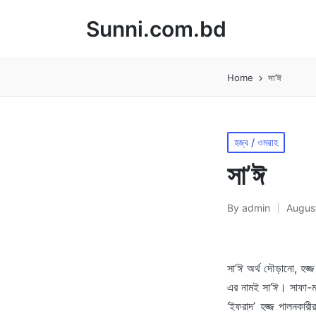
Sunni.com.bd
Home
সা’ঈ
Posted
হজ্ব / ওমরাহ
in
সা’ঈ
By
admin
August
Posted
by
সা’ঈ অর্থ দৌড়ানো, হজ্
এর নামই সা’ঈ। সাফা-মা
‘ইফরাদ’ হজ্জ পালনকারী