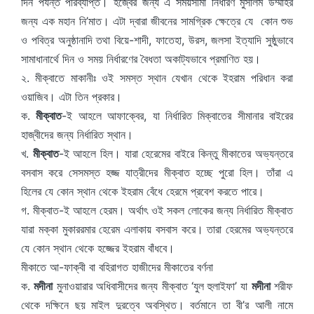
দিন পর্যন্ত পরিব্যাপ্ত। হজ্বের জন্য এ সময়সীমা নির্ধারণ মুসলিম উম্মাহর
জন্য এক মহান নি’মাত। এটা দ্বারা জীবনের সামগ্রিক ক্ষেত্রে যে কোন শুভ
ও পবিত্র অনুষ্ঠানাদি তথা বিয়ে-শাদী, ফাতেহা, উরস, জলসা ইত্যাদি সুষ্ঠুভাবে
সামাধানার্থে দিন ও সময় নির্ধারণের বৈধতা অকাট্যভাবে প্রমাণিত হয়।
২. মীক্বাতে মাকানীঃ ওই সমস্ত স্থান যেখান থেকে ইহরাম পরিধান করা
ওয়াজিব। এটা তিন প্রকার।
ক.
মীক্বাত
-ই আহলে আফাক্বের, যা নির্ধারিত মিক্বাতের সীমানার বাইরের
হাজ্বীদের জন্য নির্ধারিত স্থান।
খ.
মীক্বাত
-ই আহলে হিল। যারা হেরেমের বাইরে কিন্তু মীকাতের অভ্যন্তরে
বসবাস করে সেসমস্ত হজ্জ যাত্রীদের মীক্বাত হচ্ছে পুরো হিল। তাঁরা এ
হিলের যে কোন স্থান থেকে ইহরাম বেঁধে হেরমে প্রবেশ করতে পারে।
গ. মীক্বাত-ই আহলে হেরম। অর্থাৎ ওই সকল লোকের জন্য নির্ধারিত মীক্বাত
যারা মক্কা মুকাররমার হেরেম এলাকায় বসবাস করে। তারা হেরমের অভ্যন্তরে
যে কোন স্থান থেকে হজ্জের ইহরাম বাঁধবে।
মীকাতে আ-ফাক্বী বা বহিরাগত হাজীদের মীকাতের বর্ণনা
ক.
মদীনা
মুনাওয়ারার অধিবাসীদের জন্য মীক্বাত ‘যুল হুলাইফা’ যা
মদীনা
শরীফ
থেকে দক্ষিনে ছয় মাইল দুরত্বে অবস্থিত। বর্তমানে তা বী’র আলী নামে