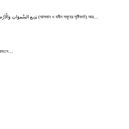
বিদআতের আভিধানিক অর্থ হচ্ছে নতুন জিনিস। যেমন: কুরআনে কারীমে এরশাদ ফরমান- قُلْ مَاكُنْتُ بِدْعًا مِّنْ الرَّسُلِ (বলে দিন, আমি নতুন রসুল নই) অন্যত্র ইরশাদ করেন- بَدِيع السَّموَاتِ وَالْاَرْضِ (আসমান ও যমীন সমূহের সৃষ্টিকর্তা) আর…
 প্রসংগে…