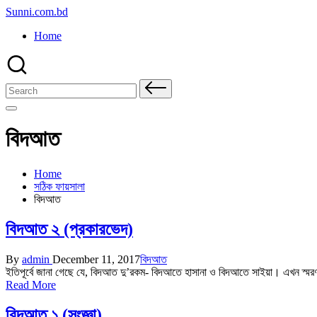
Skip
Sunni.com.bd
to
Home
content
Search
for:
বিদআত
Home
সঠিক ফায়সালা
বিদআত
বিদআত ২ (প্রকারভেদ)
Posted
Posted
By
admin
December 11, 2017
বিদআত
by
in
ইতিপূর্বে জানা গেছে যে, বিদআত দু’রকম- বিদআতে হাসানা ও বিদআতে সাইয়া। এখন স্মর
Read More
বিদআত ১ (সংজ্ঞা)