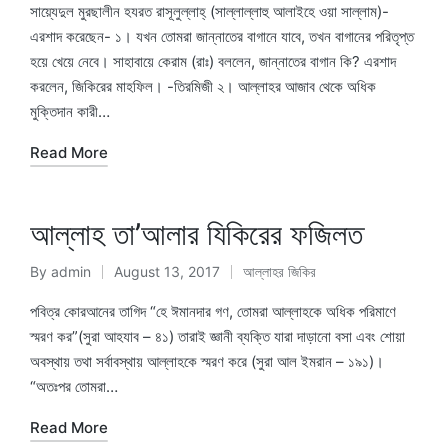
by
in
সায়্যেদুল মুরছালীন হযরত রাসূলুল্লাহ্ (সাল্লাল্লাহু আলাইহে ওয়া সাল্লাম)-
এরশাদ করেছেন- ১। যখন তোমরা জান্নাতের বাগানে যাবে, তখন বাগানের পরিতৃপ্ত
হয়ে খেয়ে নেবে। সাহাবায়ে কেরাম (রাঃ) বললেন, জান্নাতের বাগান কি? এরশাদ
করলেন, জিকিরের মাহফিল। -তিরমিজী ২। আল্লাহর আজাব থেকে অধিক
মুক্তিদান কারী…
Read More
আল্লাহ তা’আলার যিকিরের ফজিলত
By
admin
August 13, 2017
আল্লাহর জিকির
Posted
Posted
by
in
পবিত্র কোরআনের তাগিদ “হে ঈমানদার গণ, তোমরা আল্লাহকে অধিক পরিমাণে
স্মরণ কর”(সুরা আহযাব – ৪১) তারাই জ্ঞানী ব্যক্তি যারা দাড়ানো বসা এবং শোয়া
অবস্থায় তথা সর্বাবস্থায় আল্লাহকে স্মরণ করে (সুরা আল ইমরান – ১৯১)।
“অতঃপর তোমরা…
Read More