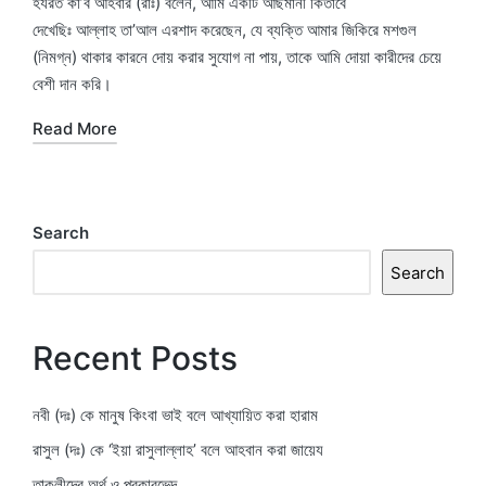
হযরত কা’ব আহবার (রাঃ) বলেন, আমি একটি আছমানী কিতাবে
দেখেছিঃ আল্লাহ তা’আল এরশাদ করেছেন, যে ব্যক্তি আমার জিকিরে মশগুল
(নিমগ্ন) থাকার কারনে দোয় করার সুযোগ না পায়, তাকে আমি দোয়া কারীদের চেয়ে
বেশী দান করি।
Read More
Search
Search
Recent Posts
নবী (দঃ) কে মানুষ কিংবা ভাই বলে আখ্যায়িত করা হারাম
রাসুল (দঃ) কে ‘ইয়া রাসুলাল্লাহ’ বলে আহবান করা জায়েয
তাকলীদের অর্থ ও প্রকারভেদ